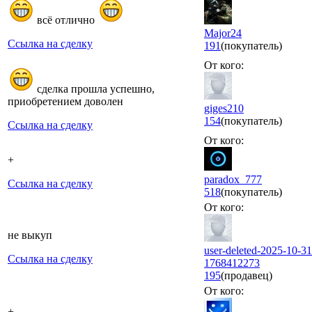
всё отлично
Major24
Ссылка на сделку
191
(покупатель)
От кого:
сделка прошла успешно,
приобретением доволен
giges210
154
(покупатель)
Ссылка на сделку
От кого:
+
paradox_777
Ссылка на сделку
518
(покупатель)
От кого:
не выкуп
user-deleted-2025-10-31
Ссылка на сделку
1768412273
195
(продавец)
От кого:
+