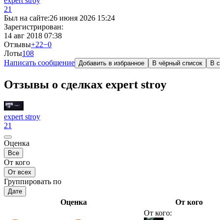
expert stroy
21
Был на сайте:
26 июня 2026 15:24
Зарегистрирован:
14 авг 2018 07:38
Отзывы
+22
−0
Лоты
10
8
Написать сообщение
Добавить в избранное
В чёрный список
В с
Отзывы о сделках expert stroy
expert stroy
21
Оценка
Все
От кого
От всех
Группировать по
Дате
Оценка
От кого
От кого: