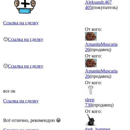
Aleksandr.467
405
(покупатель)
Ссылка на сделку
От кого:
🙂
Ссылка на сделку
AmanitaMuscaria
26
(продавец)
От кого:
🙂
Ссылка на сделку
AmanitaMuscaria
26
(продавец)
От кого:
все ок
sleep
Ссылка на сделку
730
(продавец)
От кого:
Всё отлично, рекомендую 😁
dark_hammer