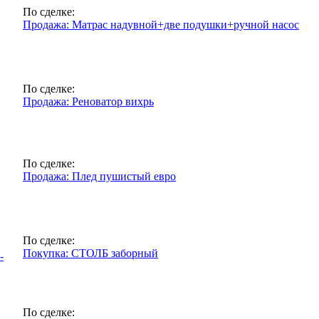
По сделке:
Продажа: Матрас надувной+две подушки+ручной насос
По сделке:
Продажа: Реноватор вихрь
По сделке:
Продажа: Плед пушистый евро
По сделке:
Покупка: СТОЛБ заборный
-
По сделке: