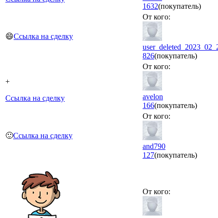
1632
(покупатель)
От кого:
😄
Ссылка на сделку
user_deleted_2023_02_
826
(покупатель)
От кого:
+
avelon
Ссылка на сделку
166
(покупатель)
От кого:
🙂
Ссылка на сделку
and790
127
(покупатель)
От кого: