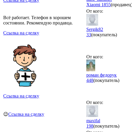
Ссылка на сделку
Xiaomi
1855
(продавец
От кого:
Всё работает. Телефон в хорошем
состоянии. Рекомендую продавца.
Sergik82
Ссылка на сделку
33
(покупатель)
От кого:
роман федорук
448
(покупатель)
Ссылка на сделку
От кого:
😉
Ссылка на сделку
maxifal
198
(покупатель)