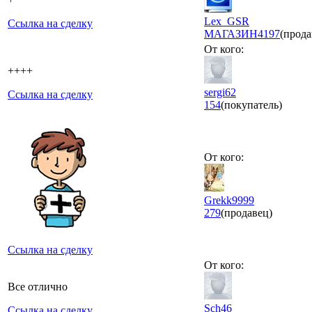
Lex_GSR
Ссылка на сделку
МАГАЗИН
4197
(прода
От кого:
++++
sergi62
Ссылка на сделку
154
(покупатель)
От кого:
Grekk9999
279
(продавец)
Ссылка на сделку
От кого:
Все отлично
Sch46
Ссылка на сделку