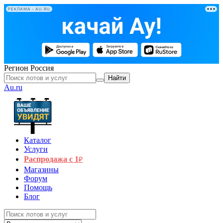
РЕКЛАМА • AU.RU
Регион
Россия
Найти
Au.ru
Каталог
Услуги
Распродажа с 1
₽
Магазины
Форум
Помощь
Блог