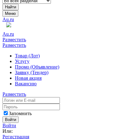
Найти
Меню
Au.ru
Au.ru
Разместить
Разместить
Товар (Лот)
Услугу
Промо (Объявление)
Заявку (Тендер)
Новая акция
Вакансию
Разместить
Запомнить
Войти
Войти
Или:
Регистрация