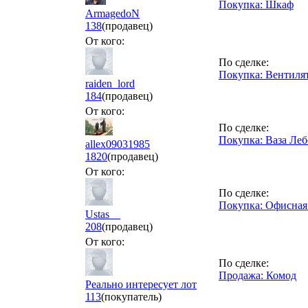
Покупка: Шкаф
ArmagedoN
138
(продавец)
От кого:
По сделке:
Покупка: Вентиля
raiden_lord
184
(продавец)
От кого:
По сделке:
Покупка: Ваза Леб
allex09031985
1820
(продавец)
От кого:
По сделке:
Покупка: Офисная 
Ustas__
208
(продавец)
От кого:
По сделке:
Продажа: Комод
Реально интересует лот
113
(покупатель)