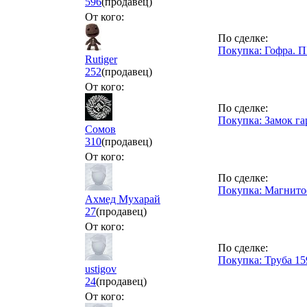
596
(продавец)
От кого:
По сделке:
Покупка: Гофра. П
Rutiger
252
(продавец)
От кого:
По сделке:
Покупка: Замок г
Сомов
310
(продавец)
От кого:
По сделке:
Покупка: Магнит
Ахмед Мухарай
27
(продавец)
От кого:
По сделке:
Покупка: Труба 1
ustigov
24
(продавец)
От кого: