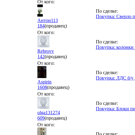
От кого:
По сделке:
Покупка: Сверло 
Антон113
184
(продавец)
От кого:
По сделке:
Покупка: колонки 
Rebrovv
142
(продавец)
От кого:
По сделке:
Покупка: ЛДС б/у 
Aspirin
1608
(продавец)
От кого:
По сделке:
Покупка: Блоки п
olga131274
609
(продавец)
От кого:
По сделке: