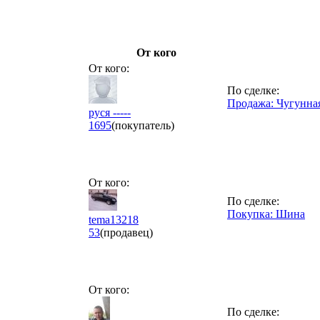
От кого
От кого:
По сделке:
Продажа: Чугунная
руся -----
1695
(покупатель)
От кого:
По сделке:
Покупка: Шина
tema13218
53
(продавец)
От кого:
По сделке: