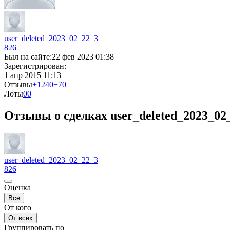
user_deleted_2023_02_22_3
826
Был на сайте:
22 фев 2023 01:38
Зарегистрирован:
1 апр 2015 11:13
Отзывы
+1240
−70
Лоты
0
0
Отзывы о сделках user_deleted_2023_02
user_deleted_2023_02_22_3
826
Оценка
Все
От кого
От всех
Группировать по