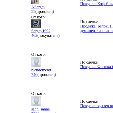
Покупка: Кофейный
ASergey
55
(продавец)
От кого:
По сделке:
Продажа: Белок, П
деминерализованн
Sergey1992
462
(покупатель)
От кого:
По сделке:
Покупка: Флешка 
blendomend
746
(продавец)
От кого:
По сделке:
Покупка: куллер в
sann_sanna