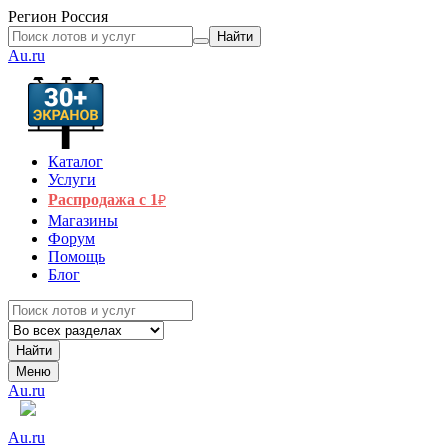
Регион
Россия
Найти
Au.ru
Каталог
Услуги
Распродажа с 1
₽
Магазины
Форум
Помощь
Блог
Найти
Меню
Au.ru
Au.ru