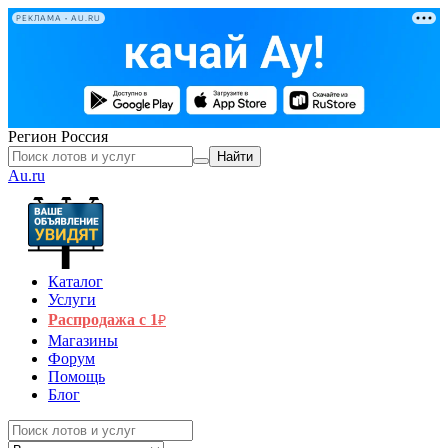
РЕКЛАМА • AU.RU
Регион
Россия
Найти
Au.ru
Каталог
Услуги
Распродажа с 1
₽
Магазины
Форум
Помощь
Блог