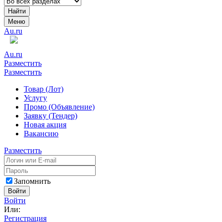
Найти
Меню
Au.ru
Au.ru
Разместить
Разместить
Товар (Лот)
Услугу
Промо (Объявление)
Заявку (Тендер)
Новая акция
Вакансию
Разместить
Запомнить
Войти
Войти
Или:
Регистрация