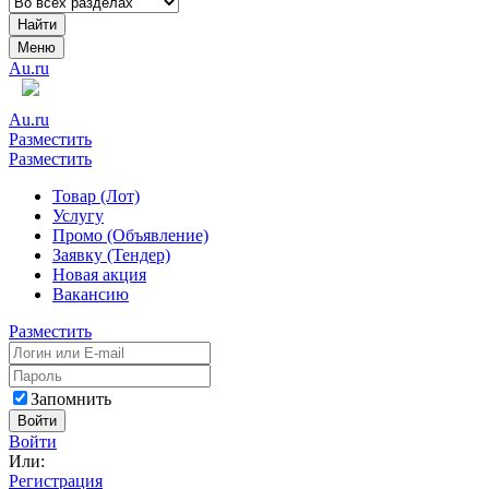
Найти
Меню
Au.ru
Au.ru
Разместить
Разместить
Товар (Лот)
Услугу
Промо (Объявление)
Заявку (Тендер)
Новая акция
Вакансию
Разместить
Запомнить
Войти
Войти
Или:
Регистрация