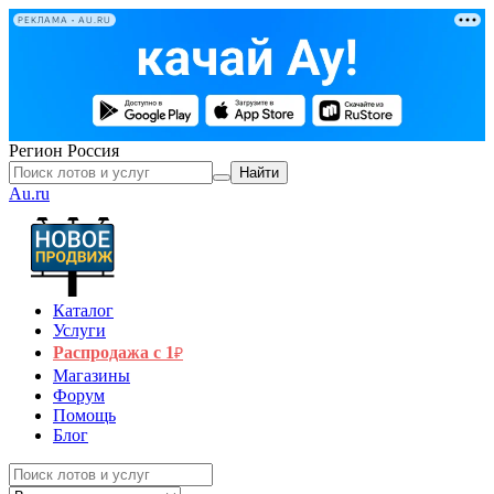
РЕКЛАМА • AU.RU
Регион
Россия
Найти
Au.ru
Каталог
Услуги
Распродажа с 1
₽
Магазины
Форум
Помощь
Блог