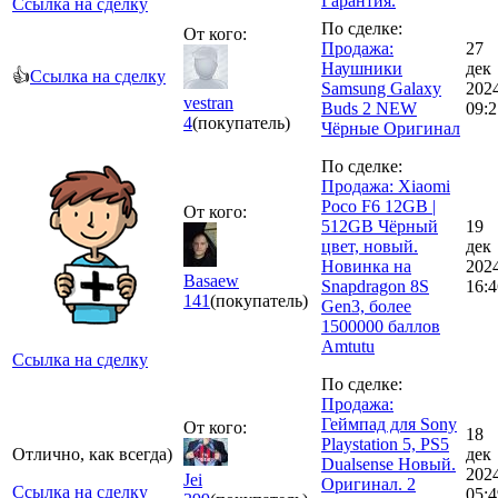
Гарантия.
Ссылка на сделку
По сделке:
От кого:
Продажа:
27
Наушники
дек
👍
Ссылка на сделку
Samsung Galaxy
202
vestran
Buds 2 NEW
09:2
4
(покупатель)
Чёрные Оригинал
По сделке:
Продажа: Xiaomi
Poco F6 12GB |
От кого:
512GB Чёрный
19
цвет, новый.
дек
Новинка на
202
Basaew
Snapdragon 8S
16:4
141
(покупатель)
Gen3, более
1500000 баллов
Amtutu
Ссылка на сделку
По сделке:
Продажа:
Геймпад для Sony
От кого:
18
Playstation 5, PS5
Отлично, как всегда)
дек
Dualsense Новый.
202
Jei
Оригинал. 2
Ссылка на сделку
05:4