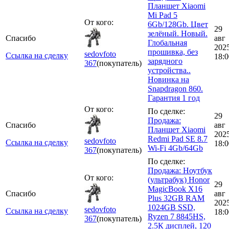
Планшет Xiaomi
Mi Pad 5
От кого:
6Gb/128Gb. Цвет
29
зелёный. Новый.
Спасибо
авг
Глобальная
202
прошивка, без
sedovfoto
Ссылка на сделку
18:0
зарядного
367
(покупатель)
устройства..
Новинка на
Snapdragon 860.
Гарантия 1 год
От кого:
По сделке:
29
Продажа:
Спасибо
авг
Планшет Xiaomi
202
Redmi Pad SE 8.7
sedovfoto
Ссылка на сделку
18:0
Wi-Fi 4Gb/64Gb
367
(покупатель)
По сделке:
Продажа: Ноутбук
От кого:
(ультрабук) Honor
29
MagicBook X16
Спасибо
авг
Plus 32GB RAM
202
1024GB SSD,
sedovfoto
Ссылка на сделку
18:0
Ryzen 7 8845HS,
367
(покупатель)
2.5К дисплей, 120