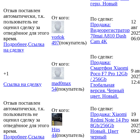
герц. Новый
Отзыв поставлен
автоматически, т.к.
От кого:
По сделке:
пользователь не
12
Продажа:
оценил сделку за
авг
Видеорегистратор
отведённое для этого
202
70mai A810 Dash
vorlok
время.
06:0
Cam 4K
497
(покупатель)
Подробнее
.
Ссылка
на сделку
По сделке:
Продажа:
От кого:
Смартфон Xiaomi
9 ав
+1
Poco F7 Pro 12Gb
202
/ 256Gb
12:4
mad0max
Ссылка на сделку
Глобальная
54
(покупатель)
версия. Черный
цвет. Новый.
Отзыв поставлен
автоматически, т.к.
По сделке:
От кого:
пользователь не
Продажа: Xiaomi
19
оценил сделку за
Redmi Note 14 Pro
мая
отведённое для этого
8Gb/256Gb
202
Hirs
время.
Новый. Цвет
09:2
44
(покупатель)
Подробнее
.
Ссылка
черный