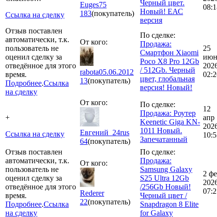
Черный цвет.
Euges75
08:1
Новый! ЕАС
183
(покупатель)
Ссылка на сделку
версия
Отзыв поставлен
По сделке:
автоматически, т.к.
От кого:
Продажа:
пользователь не
25
Смартфон Xiaomi
оценил сделку за
июн
Poco X8 Pro 12Gb
отведённое для этого
202
/ 512Gb. Черный
rabota05.06.2012
время.
02:2
цвет, глобальная
13
(покупатель)
Подробнее
.
Ссылка
версия! Новый!
на сделку
От кого:
По сделке:
12
Продажа: Роутер
+
апр
Keenetic Giga KN-
202
1011 Новый.
Евгений_24rus
Ссылка на сделку
10:5
Запечатанный
64
(покупатель)
Отзыв поставлен
По сделке:
автоматически, т.к.
Продажа:
От кого:
пользователь не
Samsung Galaxy
2 ф
оценил сделку за
S25 Ultra 12Gb
202
отведённое для этого
/256Gb Новый!
07:2
Rederer
время.
Черный цвет /
22
(покупатель)
Подробнее
.
Ссылка
Snapdragon 8 Elite
на сделку
for Galaxy