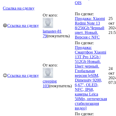
OIS
Ссылка на сделку
По сделке:
От кого:
Продажа: Xiaomi
25
Redmi Note 13
окт
😄
Ссылка на сделку
8/256Gb Черный
202
lamaster-81
цвет. Новый.
21:5
79
(покупатель)
Версия с NFC
По сделке:
Продажа:
Смартфон Xiaomi
13T Pro 12Gb |
512Gb Новый.
От кого:
Цвет черный.
24
Глобальная
окт
😉
Ссылка на сделку
версия [eSIM,
202
Dimensity 9200,
creeping
07:3
6,67", OLED,
103
(покупатель)
NFC, IP68,
камеры Leica
50Мп, оптическая
стабилизация
видео]
По сделке: