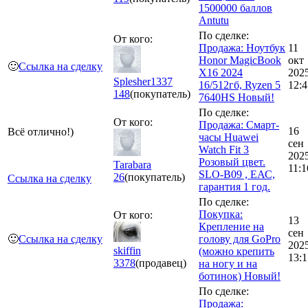
1500000 баллов
Antutu
По сделке:
От кого:
Продажа: Ноутбук
11
Honor MagicBook
окт
🙂
Ссылка на сделку
X16 2024
202
Splesher1337
16/512гб, Ryzen 5
12:4
148
(покупатель)
7640HS Новый!
По сделке:
От кого:
Продажа: Смарт-
16
Всё отлично!)
часы Huawei
сен
Watch Fit 3
202
Розовый цвет.
Tarabara
11:1
SLO-B09 , ЕАС,
26
(покупатель)
Ссылка на сделку
гарантия 1 год.
По сделке:
Покупка:
От кого:
13
Крепление на
сен
🙂
Ссылка на сделку
голову для GoPro
202
skiffin
(можно крепить
13:1
3378
(продавец)
на ногу и на
ботинок) Новый!
По сделке:
Продажа: