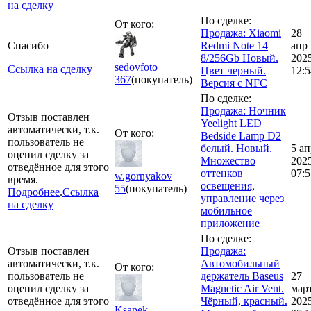
на сделку
По сделке:
От кого:
Продажа: Xiaomi
28
Спасибо
Redmi Note 14
апр
8/256Gb Новый.
202
sedovfoto
Ссылка на сделку
Цвет черный.
12:5
367
(покупатель)
Версия с NFC
По сделке:
Продажа: Ночник
Отзыв поставлен
Yeelight LED
автоматически, т.к.
От кого:
Bedside Lamp D2
пользователь не
белый. Новый.
5 ап
оценил сделку за
Множество
202
отведённое для этого
оттенков
07:5
w.gornyakov
время.
освещения,
55
(покупатель)
Подробнее
.
Ссылка
управление через
на сделку
мобильное
приложение
По сделке:
Отзыв поставлен
Продажа:
автоматически, т.к.
Автомобильный
От кого:
пользователь не
держатель Baseus
27
оценил сделку за
Magnetic Air Vent.
мар
отведённое для этого
Чёрный, красный.
202
Ksapek