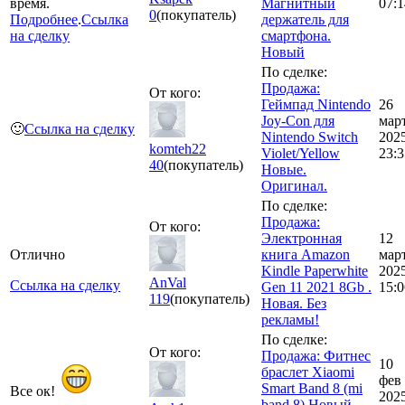
время.
Магнитный
07:1
0
(покупатель)
Подробнее
.
Ссылка
держатель для
на сделку
смартфона.
Новый
По сделке:
Продажа:
От кого:
Геймпад Nintendo
26
Joy-Con для
мар
🙂
Ссылка на сделку
Nintendo Switch
202
komteh22
Violet/Yellow
23:3
40
(покупатель)
Новые.
Оригинал.
По сделке:
Продажа:
От кого:
Электронная
12
Отлично
книга Amazon
мар
Kindle Paperwhite
202
AnVal
Ссылка на сделку
Gen 11 2021 8Gb .
15:0
119
(покупатель)
Новая. Без
рекламы!
По сделке:
От кого:
Продажа: Фитнес
10
браcлет Xiaomi
фев
Smart Band 8 (mi
Все ок!
202
band 8) Новый.