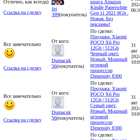
Отлично, как всегда)
книга Amazon
202
Kindle Paperwhite
Jei
06:3
Ссылка на сделку
Gen 11 2021 8Gb .
399
(покупатель)
Новая. Без
рекламы!
По сделке:
Продажа: Xiaomi
От кого:
POCO X6 Pro
Все замечательно
31
12Gb | 512Gb
авг
Черный цвет.
202
Новый. Мощный
Dumacuk
10:0
игровой
56
(покупатель)
Ссылка на сделку
процессор
Dimensity 8300
По сделке:
Продажа: Xiaomi
От кого:
POCO X6 Pro
Все замечательно
31
12Gb | 512Gb
авг
Серый цвет.
202
Новый. Мощный
Dumacuk
10:0
игровой
56
(покупатель)
Ссылка на сделку
процессор
Dimensity 8300
По сделке: