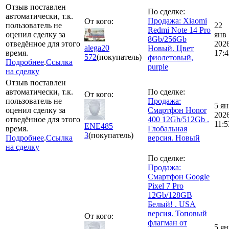
Отзыв поставлен
По сделке:
автоматически, т.к.
Продажа: Xiaomi
От кого:
пользователь не
22
Redmi Note 14 Pro
оценил сделку за
янв
8Gb/256Gb
отведённое для этого
202
alega20
Новый. Цвет
время.
17:4
572
(покупатель)
фиолетовый,
Подробнее
.
Ссылка
purple
на сделку
Отзыв поставлен
автоматически, т.к.
По сделке:
От кого:
пользователь не
Продажа:
5 ян
оценил сделку за
Смартфон Honor
202
отведённое для этого
400 12Gb/512Gb .
11:5
ENE485
время.
Глобальная
3
(покупатель)
Подробнее
.
Ссылка
версия. Новый
на сделку
По сделке:
Продажа:
Смартфон Google
Pixel 7 Pro
12Gb/128GB
Белый! . USA
версия. Топовый
От кого:
флагман от
5 ян