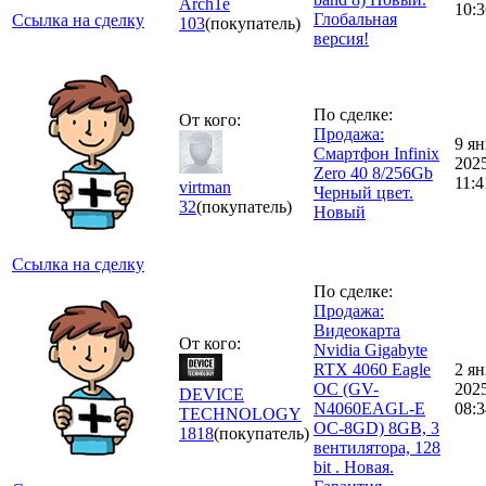
Arch1e
10:3
Глобальная
Ссылка на сделку
103
(покупатель)
версия!
По сделке:
От кого:
Продажа:
9 ян
Смартфон Infinix
202
Zero 40 8/256Gb
11:4
virtman
Черный цвет.
32
(покупатель)
Новый
Ссылка на сделку
По сделке:
Продажа:
Видеокарта
От кого:
Nvidia Gigabyte
RTX 4060 Eagle
2 ян
OC (GV-
202
DEVICE
N4060EAGL-E
08:3
TECHNOLOGY
OC-8GD) 8GB, 3
1818
(покупатель)
вентилятора, 128
bit . Новая.