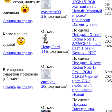
ссори, долго не
12Gb | 512Gb
сен
Жёлтый цвет.
202
Новый. Мощный
mastertest90
оценивал
12:1
игровой
21
(покупатель)
процессор
Ссылка на сделку
Dimensity 8300
По сделке:
От кого:
Клёво прошла
Продажа: Xiaomi
6 се
Redmi Note 13
202
8/256Gb Черный
сделка!
14:4
Henry Ford
цвет. Новый.
141
(покупатель)
Версия с NFC
Ссылка на сделку
По сделке:
Продажа: Xiaomi
От кого:
Redmi Note 13
Все хорошо,
Pro+ 12Gb |
6 се
смартфон прекрасно
512GB Чёрный
202
работает!
цвет. CN с
13:5
eucalypti
глобальной
20
(покупатель)
Ссылка на сделку
прошивкой,
Новый
По сделке:
Продажа:
От кого:
Электронная
3 се