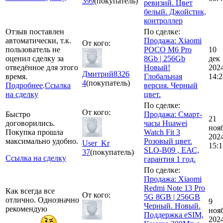
399
(покупатель)
ревизий. Цвет
белый. Джойстик,
контроллер
Отзыв поставлен
По сделке:
автоматически, т.к.
Продажа: Xiaomi
От кого:
пользователь не
POCO M6 Pro
10
оценил сделку за
8Gb | 256Gb
дек
отведённое для этого
Новый!
202
Дмитрий8326
время.
Глобальная
14:2
4
(покупатель)
Подробнее
.
Ссылка
версия. Черный
на сделку
цвет.
По сделке:
От кого:
Быстро
Продажа: Смарт-
21
договорились.
часы Huawei
ноя
Покупка прошла
Watch Fit 3
202
максимально удобно.
Розовый цвет.
User_Kr
15:1
SLO-B09 , ЕАС,
37
(покупатель)
Ссылка на сделку
гарантия 1 год.
По сделке:
Продажа: Xiaomi
Redmi Note 13 Pro
Как всегда все
От кого:
5G 8GB | 256GB
отлично. Однозначно
9
Черный. Новый.
рекомендую
ноя
Поддержка eSIM,
202