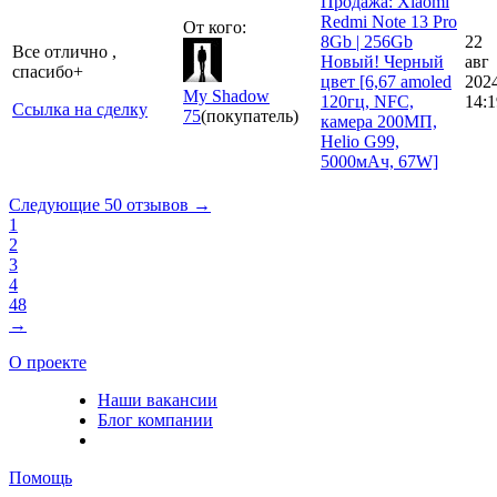
Продажа: Xiaomi
Redmi Note 13 Pro
От кого:
8Gb | 256Gb
22
Все отлично ,
Новый! Черный
авг
спасибо+
цвет [6,67 amoled
202
My Shadow
120гц, NFC,
14:1
Ссылка на сделку
75
(покупатель)
камера 200МП,
Helio G99,
5000мАч, 67W]
Следующие 50 отзывов →
1
2
3
4
48
→
О проекте
Наши вакансии
Блог компании
Помощь