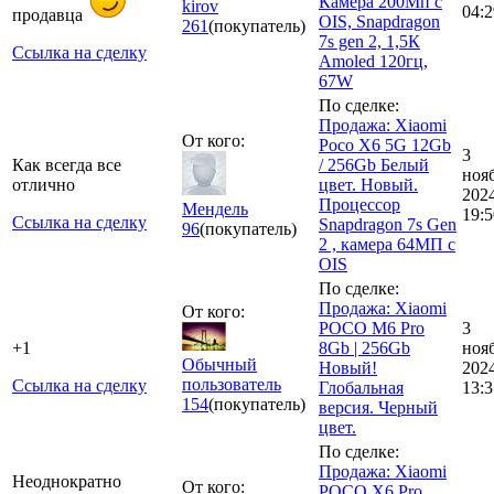
Камера 200Мп с
kirov
04:2
продавца
OIS, Snapdragon
261
(покупатель)
7s gen 2, 1,5К
Ссылка на сделку
Amoled 120гц,
67W
По сделке:
Продажа: Xiaomi
От кого:
Poco X6 5G 12Gb
3
Как всегда все
/ 256Gb Белый
ноя
отлично
цвет. Новый.
202
Процессор
Мендель
19:5
Ссылка на сделку
Snapdragon 7s Gen
96
(покупатель)
2 , камера 64МП с
OIS
По сделке:
Продажа: Xiaomi
От кого:
POCO M6 Pro
3
+1
8Gb | 256Gb
ноя
Обычный
Новый!
202
пользователь
Ссылка на сделку
Глобальная
13:3
154
(покупатель)
версия. Черный
цвет.
По сделке:
Продажа: Xiaomi
Неоднократно
От кого:
POCO X6 Pro