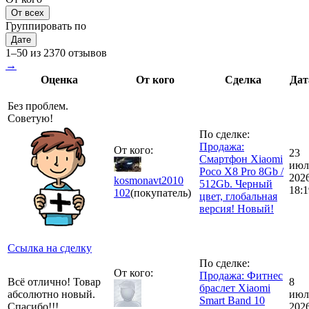
От всех
Группировать по
Дате
1–50 из 2370 отзывов
→
Оценка
От кого
Сделка
Дат
Без проблем.
Советую!
По сделке:
Продажа:
От кого:
23
Смартфон Xiaomi
июл
Poco X8 Pro 8Gb /
202
kosmonavt2010
512Gb. Черный
18:1
102
(покупатель)
цвет, глобальная
версия! Новый!
Ссылка на сделку
По сделке:
От кого:
Продажа: Фитнес
Всё отлично! Товар
8
браслет Xiaomi
абсолютно новый.
июл
Smart Band 10
Спасибо!!!
202