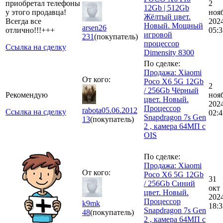
приобретал телефоны
2
12Gb | 512Gb
у этого продавца!
ноя
Жёлтый цвет.
Всегда все
202
Новый. Мощный
arsen26
отлично!!!+++
05:3
игровой
231
(покупатель)
процессор
Ссылка на сделку
Dimensity 8300
По сделке:
Продажа: Xiaomi
От кого:
Poco X6 5G 12Gb
2
/ 256Gb Чёрный
Рекомендую
ноя
цвет. Новый.
202
Процессор
rabota05.06.2012
Ссылка на сделку
02:4
Snapdragon 7s Gen
13
(покупатель)
2 , камера 64МП с
OIS
По сделке:
Продажа: Xiaomi
От кого:
Poco X6 5G 12Gb
31
/ 256Gb Синий
окт
цвет. Новый.
202
Процессор
k9mk
18:3
Snapdragon 7s Gen
48
(покупатель)
2 , камера 64МП с