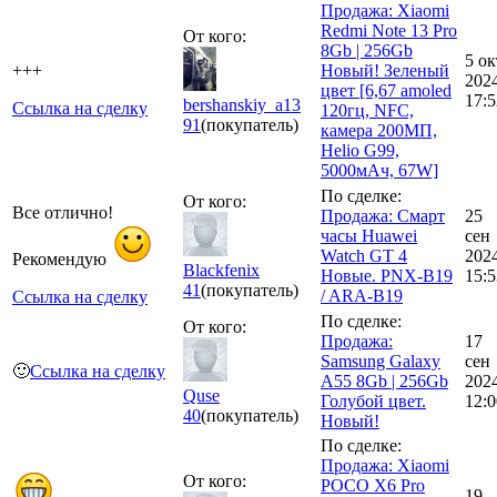
Продажа: Xiaomi
Redmi Note 13 Pro
От кого:
8Gb | 256Gb
5 ок
+++
Новый! Зеленый
202
цвет [6,67 amoled
17:5
bershanskiy_a13
Ссылка на сделку
120гц, NFC,
91
(покупатель)
камера 200МП,
Helio G99,
5000мАч, 67W]
По сделке:
От кого:
Все отлично!
Продажа: Смарт
25
часы Huawei
сен
Watch GT 4
202
Рекомендую
Blackfenix
Новые. PNX-B19
15:5
41
(покупатель)
/ ARA-B19
Ссылка на сделку
По сделке:
От кого:
Продажа:
17
Samsung Galaxy
сен
🙂
Ссылка на сделку
A55 8Gb | 256Gb
202
Quse
Голубой цвет.
12:0
40
(покупатель)
Новый!
По сделке:
Продажа: Xiaomi
От кого:
POCO X6 Pro
19