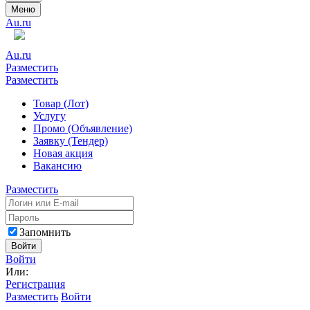
Меню
Au.ru
Au.ru
Разместить
Разместить
Товар (Лот)
Услугу
Промо (Объявление)
Заявку (Тендер)
Новая акция
Вакансию
Разместить
Запомнить
Войти
Войти
Или:
Регистрация
Разместить
Войти