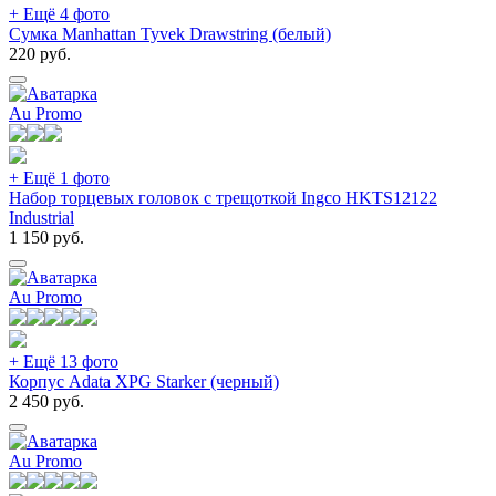
+ Ещё 4 фото
Сумка Manhattan Tyvek Drawstring (белый)
220
руб.
Au Promo
+ Ещё 1 фото
Набор торцевых головок с трещоткой Ingco HKTS12122
Industrial
1 150
руб.
Au Promo
+ Ещё 13 фото
Корпус Adata XPG Starker (черный)
2 450
руб.
Au Promo