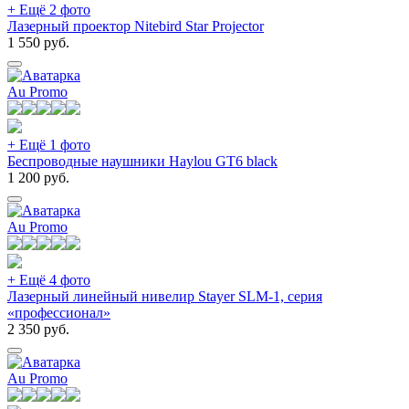
+ Ещё 2 фото
Лазерный проектор Nitebird Star Projector
1 550
руб.
Au Promo
+ Ещё 1 фото
Беспроводные наушники Haylou GT6 black
1 200
руб.
Au Promo
+ Ещё 4 фото
Лазерный линейный нивелир Stayer SLM-1, серия
«профессионал»
2 350
руб.
Au Promo