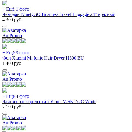
+ Ещё 1 фото
Чемодан NinetyGO Business Travel Luggage 24" красный
4 300
руб.
Au Promo
+ Ещё 9 фото
Фен Xiaomi Mi Ionic Hair Dryer H300 EU
1 400
руб.
Au Promo
+ Ещё 4 фото
Чайник электрический Viomi V-SK152C White
2 199
руб.
Au Promo