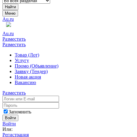
Найти
Меню
Au.ru
Au.ru
Разместить
Разместить
Товар (Лот)
Услугу
Промо (Объявление)
Заявку (Тендер)
Новая акция
Вакансию
Разместить
Запомнить
Войти
Войти
Или:
Регистрация