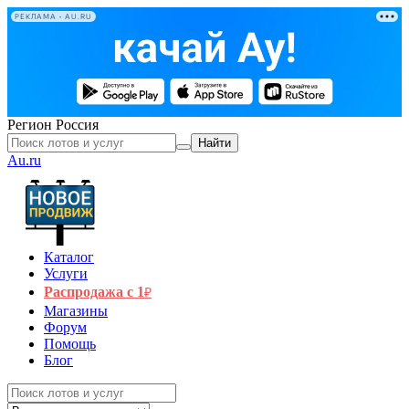
РЕКЛАМА • AU.RU
Регион
Россия
Найти
Au.ru
Каталог
Услуги
Распродажа с 1
₽
Магазины
Форум
Помощь
Блог