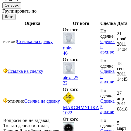
От всех
Группировать по
Дате
Оценка
От кого
Сделка
Дата
От кого:
По
21
сделке:
нояб
все ок!
Ссылка на сделку
Сделка
2011
в
rmkv
14:04
архиве
46
От кого:
По
18
сделке:
сен
Ссылка на сделку
Сделка
2011
в
alexa.25
14:45
архиве
22
От кого:
По
27
сделке:
апр
отлично
Ссылка на сделку
Сделка
2011
в
МАКСИМУШКА
08:18
архиве
1022
От кого:
Вопросы он не задавал,
По
5
Только денежки отдал,
сделке:
март
Хороший, в общем, человек,
Сделка