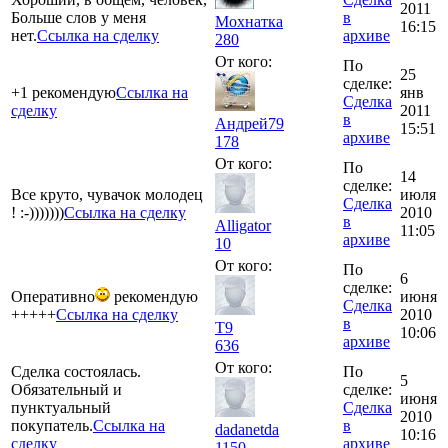
2011
Больше слов у меня
в
Мохнатка
16:15
нет.
Ссылка на сделку
архиве
280
От кого:
По
25
сделке:
+1 рекомендую
Ссылка на
янв
Сделка
сделку
2011
в
Андрей79
15:51
архиве
178
От кого:
По
14
сделке:
Все круто, чувачок молодец
июля
Сделка
! :-)))))))
Ссылка на сделку
2010
в
Alligator
11:05
архиве
10
От кого:
По
6
сделке:
Оперативно
рекомендую
июня
Сделка
+++++
Ссылка на сделку
2010
в
T9
10:06
архиве
636
От кого:
Сделка состоялась.
По
5
Обязательный и
сделке:
июня
пунктуальный
Сделка
2010
покупатель.
Ссылка на
в
dadanetda
10:16
сделку
архиве
1150