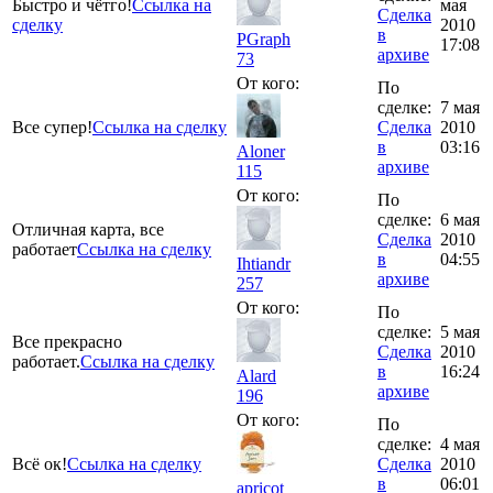
Быстро и чётго!
Ссылка на
мая
Сделка
сделку
2010
в
PGraph
17:08
архиве
73
От кого:
По
сделке:
7 мая
Все супер!
Ссылка на сделку
Сделка
2010
в
03:16
Aloner
архиве
115
От кого:
По
сделке:
6 мая
Отличная карта, все
Сделка
2010
работает
Ссылка на сделку
в
04:55
Ihtiandr
архиве
257
От кого:
По
сделке:
5 мая
Все прекрасно
Сделка
2010
работает.
Ссылка на сделку
в
16:24
Alard
архиве
196
От кого:
По
сделке:
4 мая
Всё ок!
Ссылка на сделку
Сделка
2010
в
06:01
apricot