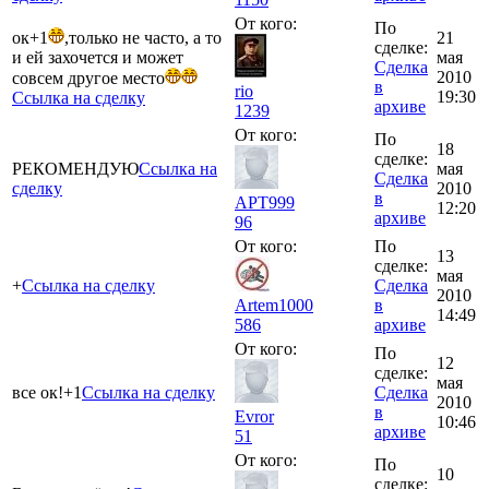
От кого:
По
ок+1
,только не часто, а то
21
сделке:
и ей захочется и может
мая
Сделка
2010
совсем другое место
в
rio
19:30
Ссылка на сделку
архиве
1239
От кого:
По
18
сделке:
РЕКОМЕНДУЮ
Ссылка на
мая
Сделка
сделку
2010
в
APT999
12:20
архиве
96
От кого:
По
13
сделке:
мая
+
Ссылка на сделку
Сделка
2010
Artem1000
в
14:49
586
архиве
От кого:
По
12
сделке:
мая
все ок!+1
Ссылка на сделку
Сделка
2010
в
Evror
10:46
архиве
51
От кого:
По
10
сделке: