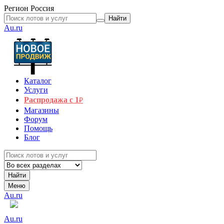
Регион
Россия
Найти
Au.ru
Каталог
Услуги
Распродажа с 1
₽
Магазины
Форум
Помощь
Блог
Найти
Меню
Au.ru
Au.ru