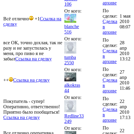
архиве
106
По
От кого:
сделке:
1 мая
Всё отлично
+1
Ссылка на
Сделка
2010
сделку
blanche
в
08:07
516
архиве
От кого:
По
все ОК, точно дохлая, так не
28
сделке:
разу и не запустилась у
апр
Сделка
меня, про пиво я не
2010
в
tumba
забыл
Ссылка на сделку
13:12
архиве
2550
По
От кого:
27
сделке:
апр
++
Ссылка на сделку
Сделка
2010
alkokras
в
11:46
44
архиве
От кого:
По
Покупатель - супер!
22
сделке:
Оперативно, ответственно!
апр
Сделка
Приятно было пообщаться!
2010
в
Redline33
Ссылка на сделку
17:13
архиве
249
По
От кого:
22
Все отлично оперативка
сделке: