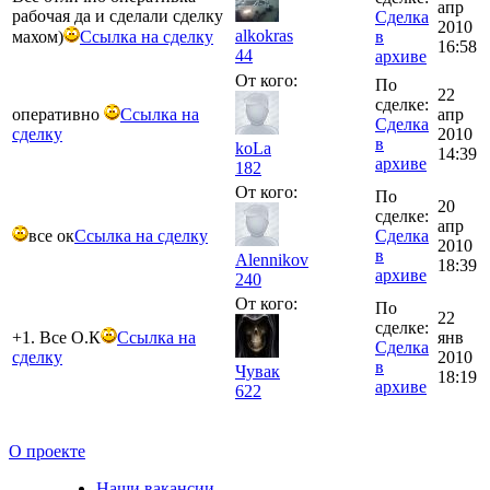
апр
рабочая да и сделали сделку
Сделка
2010
alkokras
махом)
Ссылка на сделку
в
16:58
44
архиве
От кого:
По
22
сделке:
оперативно
Ссылка на
апр
Сделка
сделку
2010
в
koLa
14:39
архиве
182
От кого:
По
20
сделке:
апр
все ок
Ссылка на сделку
Сделка
2010
в
Alennikov
18:39
архиве
240
От кого:
По
22
сделке:
+1. Все О.К
Ссылка на
янв
Сделка
сделку
2010
в
Чувак
18:19
архиве
622
О проекте
Наши вакансии