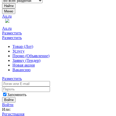
Найти
Меню
Au.ru
Au.ru
Разместить
Разместить
Товар (Лот)
Услугу
Промо (Объявление)
Заявку (Тендер)
Новая акция
Вакансию
Разместить
Запомнить
Войти
Войти
Или:
Регистрация