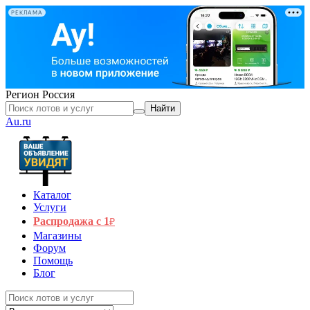
РЕКЛАМА
Регион
Россия
Найти
Au.ru
Каталог
Услуги
Распродажа с 1
₽
Магазины
Форум
Помощь
Блог