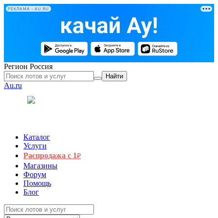
РЕКЛАМА • AU.RU
Регион
Россия
Найти
Au.ru
Каталог
Услуги
Распродажа с 1
₽
Магазины
Форум
Помощь
Блог