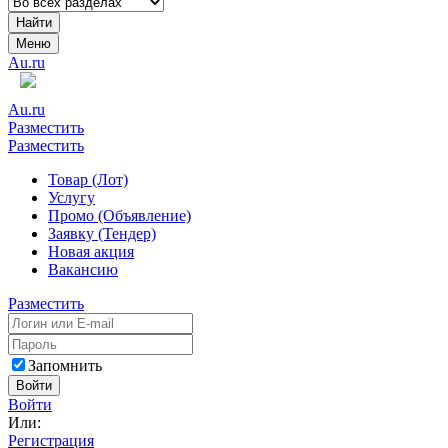
Найти
Меню
Au.ru
Au.ru
Разместить
Разместить
Товар (Лот)
Услугу
Промо (Объявление)
Заявку (Тендер)
Новая акция
Вакансию
Разместить
Запомнить
Войти
Войти
Или:
Регистрация