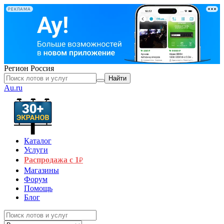
РЕКЛАМА
Регион
Россия
Найти
Au.ru
Каталог
Услуги
Распродажа с 1
₽
Магазины
Форум
Помощь
Блог