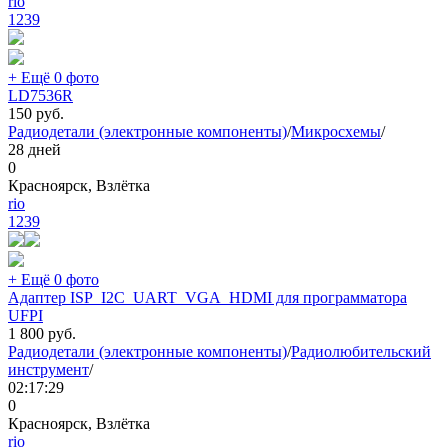
rio
1239
+ Ещё 0 фото
LD7536R
150
руб.
Радиодетали (электронные компоненты)
/
Микросхемы
/
28 дней
0
Красноярск, Взлётка
rio
1239
+ Ещё 0 фото
Адаптер ISP_I2C_UART_VGA_HDMI для программатора
UFPI
1 800
руб.
Радиодетали (электронные компоненты)
/
Радиолюбительский
инструмент
/
02:17:29
0
Красноярск, Взлётка
rio