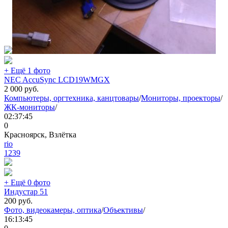
+ Ещё 1 фото
NEC AccuSync LCD19WMGX
2 000
руб.
Компьютеры, оргтехника, канцтовары
/
Мониторы, проекторы
/
ЖК-мониторы
/
02:37:45
0
Красноярск, Взлётка
rio
1239
+ Ещё 0 фото
Индустар 51
200
руб.
Фото, видеокамеры, оптика
/
Объективы
/
16:13:45