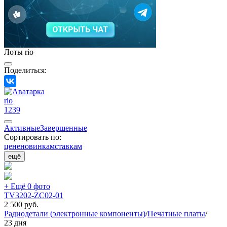
Лоты rio
Поделиться:
rio
1239
Активные
Завершенные
Сортировать по:
цене
новинкам
ставкам
ещё
+ Ещё 0 фото
TV3202-ZC02-01
2 500
руб.
Радиодетали (электронные компоненты)
/
Печатные платы
/
23 дня