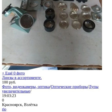
+ Ещё 0 фото
Линзы в ассортименте.
100
руб.
Фото, видеокамеры, оптика
/
Оптические приборы
/
Лупы
увеличительные
/
19:03:23
0
Красноярск, Взлётка
rio