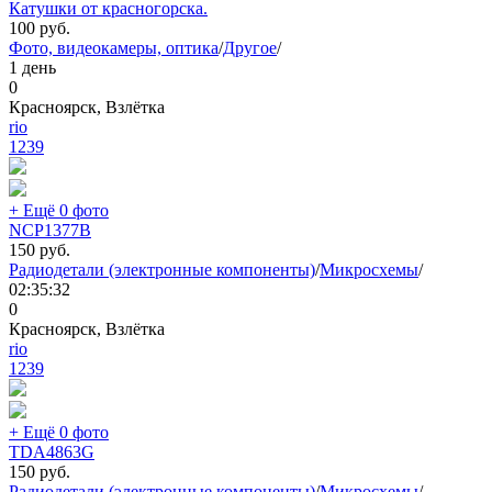
Катушки от красногорска.
100
руб.
Фото, видеокамеры, оптика
/
Другое
/
1 день
0
Красноярск, Взлётка
rio
1239
+ Ещё 0 фото
NCP1377B
150
руб.
Радиодетали (электронные компоненты)
/
Микросхемы
/
02:35:32
0
Красноярск, Взлётка
rio
1239
+ Ещё 0 фото
TDA4863G
150
руб.
Радиодетали (электронные компоненты)
/
Микросхемы
/