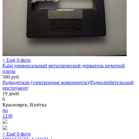
+ Ещё 0 фото
Kaisi универсальный металлический держатель печатной
платы
500
руб.
Радиодетали (электронные компоненты)
/
Радиолюбительский
инструмент
/
19 дней
0
Красноярск, Взлётка
rio
1239
+ Ещё 0 фото