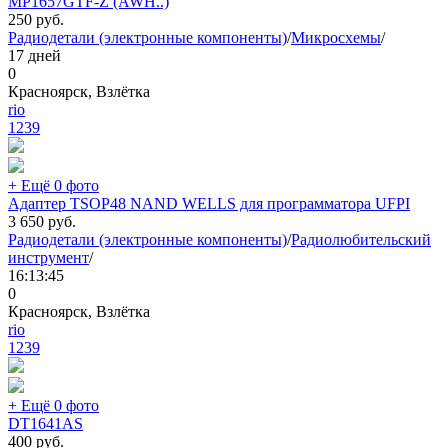
MP1657GTF-Z (AWH..)
250
руб.
Радиодетали (электронные компоненты)
/
Микросхемы
/
17 дней
0
Красноярск, Взлётка
rio
1239
+ Ещё 0 фото
Адаптер TSOP48 NAND WELLS для программатора UFPI
3 650
руб.
Радиодетали (электронные компоненты)
/
Радиолюбительский
инструмент
/
16:13:45
0
Красноярск, Взлётка
rio
1239
+ Ещё 0 фото
DT1641AS
400
руб.