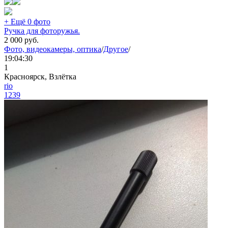
+ Ещё 0 фото
Ручка для фоторужья.
2 000
руб.
Фото, видеокамеры, оптика
/
Другое
/
19:04:30
1
Красноярск, Взлётка
rio
1239