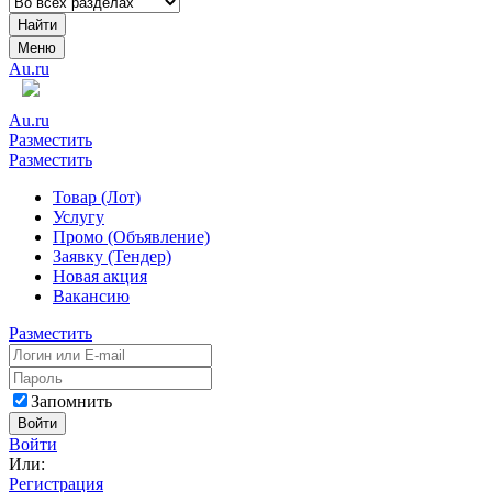
Найти
Меню
Au.ru
Au.ru
Разместить
Разместить
Товар (Лот)
Услугу
Промо (Объявление)
Заявку (Тендер)
Новая акция
Вакансию
Разместить
Запомнить
Войти
Войти
Или:
Регистрация