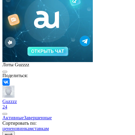
Лоты Guzzzz
Поделиться:
Guzzzz
24
Активные
Завершенные
Сортировать по:
цене
новинкам
ставкам
ещё