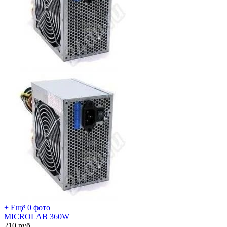
+ Ещё 0 фото
МICROLAB 360W
210
руб.