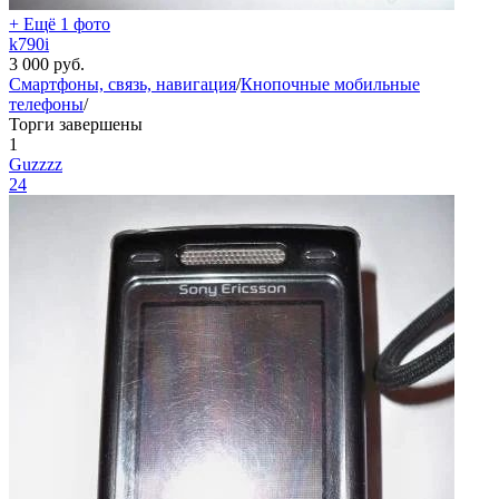
+ Ещё 1 фото
k790i
3 000
руб.
Смартфоны, связь, навигация
/
Кнопочные мобильные
телефоны
/
Торги завершены
1
Guzzzz
24