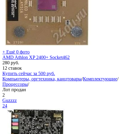
+ Ещё 0 фото
AMD Athlon XP 2400+ Socket462
280
руб.
12 ставок
Купить сейчас за
500
руб.
Компьютеры, оргтехника, канцтовары
/
Комплектующие
/
Процессоры
/
Лот продан
2
Guzzzz
24