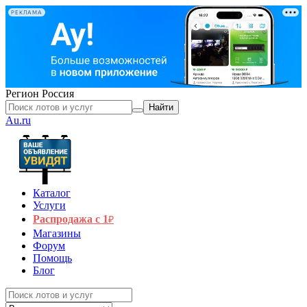
РЕКЛАМА
Регион
Россия
Найти
Au.ru
Каталог
Услуги
Распродажа с 1
₽
Магазины
Форум
Помощь
Блог