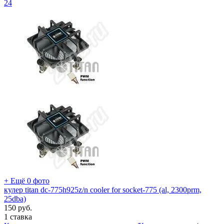
24
+ Ещё 0 фото
кулер titan dc-775h925z/n cooler for socket-775 (al, 2300prm,
25dba)
150
руб.
1 ставка