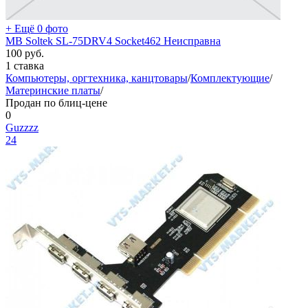
+ Ещё 0 фото
MB Soltek SL-75DRV4 Socket462 Неисправна
100
руб.
1 ставка
Компьютеры, оргтехника, канцтовары
/
Комплектующие
/
Материнские платы
/
Продан по блиц-цене
0
Guzzzz
24