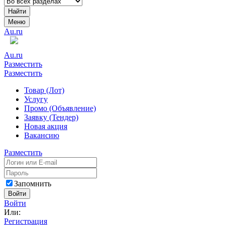
Найти
Меню
Au.ru
Au.ru
Разместить
Разместить
Товар (Лот)
Услугу
Промо (Объявление)
Заявку (Тендер)
Новая акция
Вакансию
Разместить
Запомнить
Войти
Войти
Или:
Регистрация