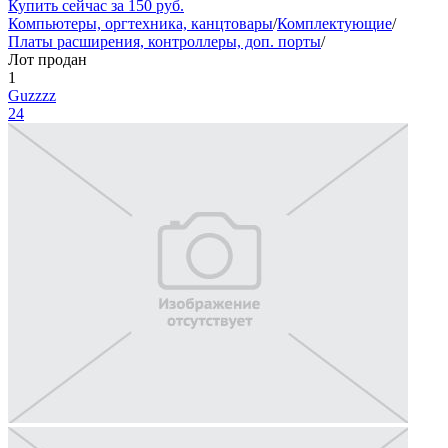
Купить сейчас за
150
руб.
Компьютеры, оргтехника, канцтовары
/
Комплектующие
/
Платы расширения, контроллеры, доп. порты
/
Лот продан
1
Guzzzz
24