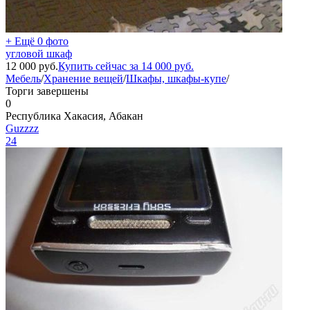
+ Ещё 0 фото
угловой шкаф
12 000
руб.
Купить сейчас за
14 000
руб.
Мебель
/
Хранение вещей
/
Шкафы, шкафы-купе
/
Торги завершены
0
Республика Хакасия, Абакан
Guzzzz
24