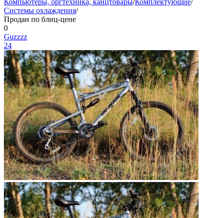
Компьютеры, оргтехника, канцтовары
/
Комплектующие
/
Системы охлаждения
/
Продан по блиц-цене
0
Guzzzz
24