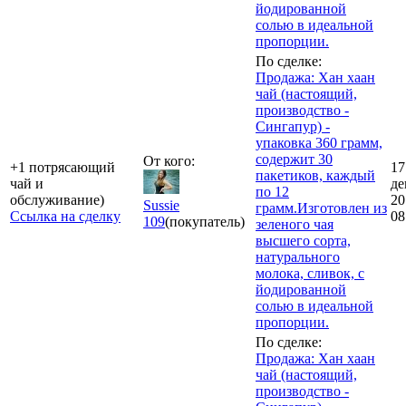
йодированной
солью в идеальной
пропорции.
По сделке:
Продажа: Хан хаан
чай (настоящий,
производство -
Сингапур) -
упаковка 360 грамм,
содержит 30
От кого:
+1 потрясающий
17
пакетиков, каждый
чай и
де
по 12
обслуживание)
20
Sussie
грамм.Изготовлен из
Ссылка на сделку
08
109
(покупатель)
зеленого чая
высшего сорта,
натурального
молока, сливок, с
йодированной
солью в идеальной
пропорции.
По сделке:
Продажа: Хан хаан
чай (настоящий,
производство -