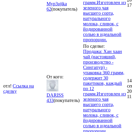
грамм.Изготовлен из
Myp3ujika
17
зеленого чая
62
(покупатель)
высшего сорта,
натурального
молока, сливок, с
йодированной
солью в идеальной
пропорции.
По сделке:
Продажа: Хан хаан
чай (настоящий,
производство -
Сингапур) -
упаковка 360 грамм,
От кого:
содержит 30
14
пакетиков, каждый
отл!
Ссылка на
се
по 12
сделку
20
грамм.Изготовлен из
DARISS
11
зеленого чая
433
(покупатель)
высшего сорта,
натурального
молока, сливок, с
йодированной
солью в идеальной
пропорции.