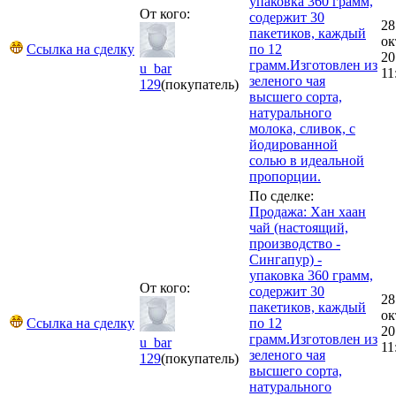
упаковка 360 грамм,
От кого:
содержит 30
28
пакетиков, каждый
ок
Ссылка на сделку
по 12
20
грамм.Изготовлен из
u_bar
11
зеленого чая
129
(покупатель)
высшего сорта,
натурального
молока, сливок, с
йодированной
солью в идеальной
пропорции.
По сделке:
Продажа: Хан хаан
чай (настоящий,
производство -
Сингапур) -
упаковка 360 грамм,
От кого:
содержит 30
28
пакетиков, каждый
ок
Ссылка на сделку
по 12
20
грамм.Изготовлен из
u_bar
11
зеленого чая
129
(покупатель)
высшего сорта,
натурального