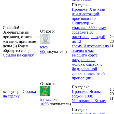
По сделке:
Продажа: Хан хаан
чай (настоящий,
производство -
Сингапур) -
Спасибо!
упаковка 360 грамм,
От кого:
Замечательный
содержит 30
продавец, отличный
пакетиков, каждый
2 
магазин, приятные
по 12
20
цены ))) Будем
грамм.Изготовлен из
11
teres
обращаться еще!
зеленого чая
60
(покупатель)
Ссылка на сделку
высшего сорта,
натурального
молока, сливок, с
йодированной
солью в идеальной
пропорции.
От кого:
По сделке:
1 
все супер !
Ссылка
Продажа: Ягоды
20
на сделку
годжи. 100г.
11
ira_sachko
Упаковано в Китае.
1055
(покупатель)
По сделке: