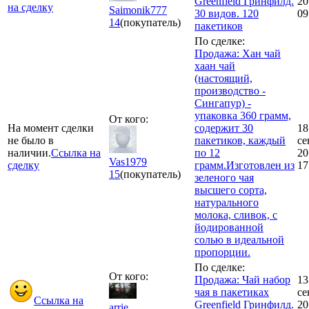
Greenfield Гринфилд.
20
на сделку
Saimonik777
30 видов. 120
09
14
(покупатель)
пакетиков
По сделке:
Продажа: Хан чай
хаан чай
(настоящий,
производство -
Сингапур) -
упаковка 360 грамм,
От кого:
На момент сделки
содержит 30
18
не было в
пакетиков, каждый
се
наличии.
Ссылка на
по 12
20
Vas1979
сделку
грамм.Изготовлен из
17
15
(покупатель)
зеленого чая
высшего сорта,
натурального
молока, сливок, с
йодированной
солью в идеальной
пропорции.
По сделке:
От кого:
Продажа: Чай набор
13
чая в пакетиках
се
Ссылка на
Greenfield Гринфилд.
20
arrie