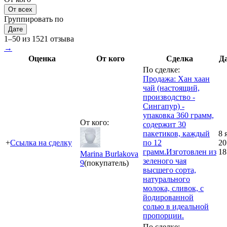
От всех
Группировать по
Дате
1–50 из 1521 отзыва
→
Оценка
От кого
Сделка
Д
По сделке:
Продажа: Хан хаан
чай (настоящий,
производство -
Сингапур) -
упаковка 360 грамм,
От кого:
содержит 30
пакетиков, каждый
8 
+
Ссылка на сделку
по 12
20
грамм.Изготовлен из
18
Marina Burlakova
зеленого чая
9
(покупатель)
высшего сорта,
натурального
молока, сливок, с
йодированной
солью в идеальной
пропорции.
По сделке: