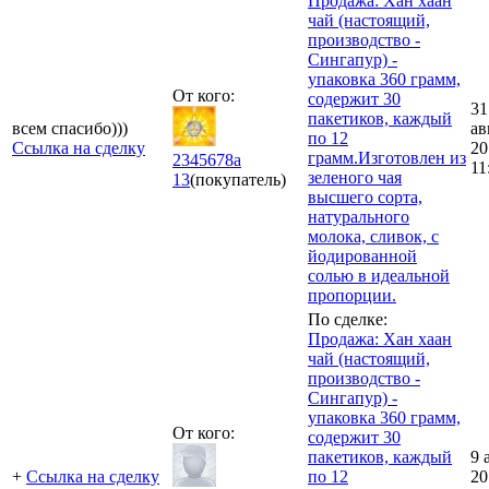
Продажа: Хан хаан
чай (настоящий,
производство -
Сингапур) -
упаковка 360 грамм,
От кого:
содержит 30
31
пакетиков, каждый
всем спасибо)))
ав
по 12
Ссылка на сделку
20
грамм.Изготовлен из
2345678a
11
зеленого чая
13
(покупатель)
высшего сорта,
натурального
молока, сливок, с
йодированной
солью в идеальной
пропорции.
По сделке:
Продажа: Хан хаан
чай (настоящий,
производство -
Сингапур) -
упаковка 360 грамм,
От кого:
содержит 30
пакетиков, каждый
9 
+
Ссылка на сделку
по 12
20