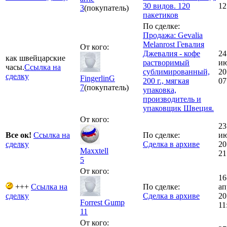
30 видов. 120
12
3
(покупатель)
пакетиков
По сделке:
Продажа: Gevalia
Melanrost Гевалия
От кого:
Джевалия - кофе
24
как швейцарские
растворимый
и
часы.
Ссылка на
сублимированный,
20
сделку
FingerlinG
200 г., мягкая
07
7
(покупатель)
упаковка,
производитель и
упаковщик Швеция.
От кого:
23
Все ок!
Ссылка на
По сделке:
и
сделку
Сделка в архиве
20
Maxxtell
21
5
От кого:
16
+++
Ссылка на
По сделке:
ап
сделку
Сделка в архиве
20
Forrest Gump
11
11
От кого: