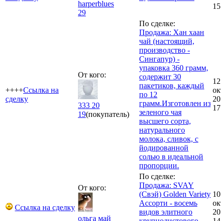
harperblues
15
29
По сделке:
Продажа: Хан хаан
чай (настоящий,
производство -
Сингапур) -
упаковка 360 грамм,
От кого:
содержит 30
12
пакетиков, каждый
++++
Ссылка на
ок
по 12
сделку
20
грамм.Изготовлен из
333 20
17
зеленого чая
19
(покупатель)
высшего сорта,
натурального
молока, сливок, с
йодированной
солью в идеальной
пропорции.
По сделке:
Продажа: SVAY
От кого:
(Свэй) Golden Variety
10
Ассорти - восемь
ок
Ссылка на сделку
видов элитного
20
ольга май
крупнолистового
14