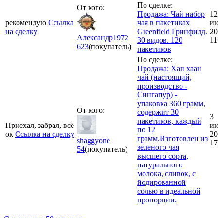
По сделке:
От кого:
Продажа: Чай набор
12
рекомендую
Ссылка
чая в пакетиках
и
на сделку
Greenfield Гринфилд.
20
Александр1972
30 видов. 120
11
623
(покупатель)
пакетиков
По сделке:
Продажа: Хан хаан
чай (настоящий,
производство -
Сингапур) -
упаковка 360 грамм,
От кого:
содержит 30
3
пакетиков, каждый
Приехал, забрал, всё
и
по 12
ок
Ссылка на сделку
20
грамм.Изготовлен из
shaggyone
17
зеленого чая
54
(покупатель)
высшего сорта,
натурального
молока, сливок, с
йодированной
солью в идеальной
пропорции.