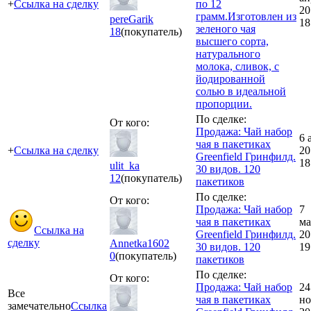
+
Ссылка на сделку
по 12
20
грамм.Изготовлен из
pereGarik
18
зеленого чая
18
(покупатель)
высшего сорта,
натурального
молока, сливок, с
йодированной
солью в идеальной
пропорции.
По сделке:
От кого:
Продажа: Чай набор
6 
чая в пакетиках
+
Ссылка на сделку
20
Greenfield Гринфилд.
18
ulit_ka
30 видов. 120
12
(покупатель)
пакетиков
По сделке:
От кого:
Продажа: Чай набор
7
чая в пакетиках
ма
Ссылка на
Greenfield Гринфилд.
20
сделку
Annetka1602
30 видов. 120
19
0
(покупатель)
пакетиков
По сделке:
От кого:
Продажа: Чай набор
24
Все
чая в пакетиках
но
замечательно
Ссылка