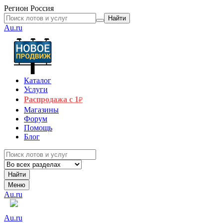
Регион
Россия
Найти
Au.ru
Каталог
Услуги
Распродажа с 1
₽
Магазины
Форум
Помощь
Блог
Найти
Меню
Au.ru
Au.ru