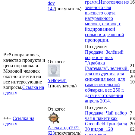
грамм.Изготовлен из
16
dov
зеленого чая
142
(покупатель)
высшего сорта,
натурального
молока, сливок, с
йодированной
солью в идеальной
пропорции.
По сделке:
Продажа: Зелёный
Всё понравилось,
кофе в зёрнах
качество продукта и
От кого:
"Арабика
цена порадовали.
21
Гватемала". зеленый.
Молодой человек
и
для похудения. для
охотно ответил на
20
снижения веса. для
Yellowish
все интересующие
10
самостоятельной
1
(покупатель)
вопросы.
Ссылка на
обжарки. вес 250 г.
сделку
дата изготовления
апрель 2014.
По сделке:
От кого:
Продажа: Чай набор
7
+++
Ссылка на
чая в пакетиках
и
сделку
Greenfield Гринфилд.
20
Александр1972
30 видов. 120
02
623
(покупатель)
пакетиков