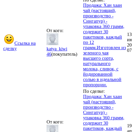
Продажа: Хан хаан
чай (настоящий,
производство -
Сингапур) -
упаковка 360 грамм,
От кого:
содержит 30
13
пакетиков, каждый
и
по 12
Ссылка на
20
грамм.Изготовлен из
сделку
katya_kiwi
07
зеленого чая
46
(покупатель)
высшего сорта,
натурального
молока, сливок, с
йодированной
солью в идеальной
пропорции.
По сделке:
Продажа: Хан хаан
чай (настоящий,
производство -
Сингапур) -
упаковка 360 грамм,
От кого:
содержит 30
19
пакетиков, каждый
ап