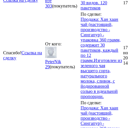
Ссылка на сделку
нэт
30 видов. 120
17
303
(покупатель)
пакетиков
По сделке:
Продажа: Хан хаан
чай (настоящий,
производство -
Сингапур) -
упаковка 360 грамм,
От кого:
содержит 30
17
пакетиков, каждый
Спасибо!
Ссылка на
но
по 12
сделку
20
грамм.Изготовлен из
PeterNik
14
зеленого чая
29
(покупатель)
высшего сорта,
натурального
молока, сливок, с
йодированной
солью в идеальной
пропорции.
По сделке:
Продажа: Хан хаан
чай (настоящий,
производство -
Сингапур) -