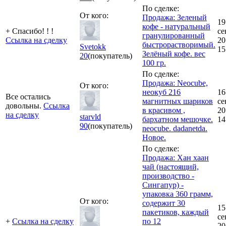
По сделке:
От кого:
Продажа: Зеленый
19
кофе - натуральный
+ Спасибо! ! !
се
гранулированный
Ссылка на сделку
20
быстрорастворимый.
Svetokk
15
Зелёный кофе. вес
20
(покупатель)
100 гр.
По сделке:
Продажа: Neocube,
От кого:
неокуб 216
16
Все остались
магнитных шариков
се
довольны.
Ссылка
в красивом ,
20
на сделку
starvld
бархатном мешочке.
14
90
(покупатель)
neocube. dadanetda.
Новое.
По сделке:
Продажа: Хан хаан
чай (настоящий,
производство -
Сингапур) -
упаковка 360 грамм,
От кого:
содержит 30
15
пакетиков, каждый
се
+
Ссылка на сделку
по 12
20