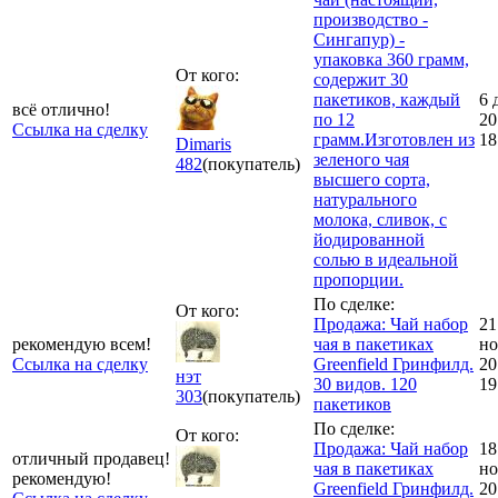
производство -
Сингапур) -
упаковка 360 грамм,
От кого:
содержит 30
пакетиков, каждый
6 
всё отлично!
по 12
20
Ссылка на сделку
грамм.Изготовлен из
18
Dimaris
зеленого чая
482
(покупатель)
высшего сорта,
натурального
молока, сливок, с
йодированной
солью в идеальной
пропорции.
По сделке:
От кого:
Продажа: Чай набор
21
рекомендую всем!
чая в пакетиках
но
Ссылка на сделку
Greenfield Гринфилд.
20
нэт
30 видов. 120
19
303
(покупатель)
пакетиков
По сделке:
От кого:
Продажа: Чай набор
18
отличный продавец!
чая в пакетиках
но
рекомендую!
Greenfield Гринфилд.
20