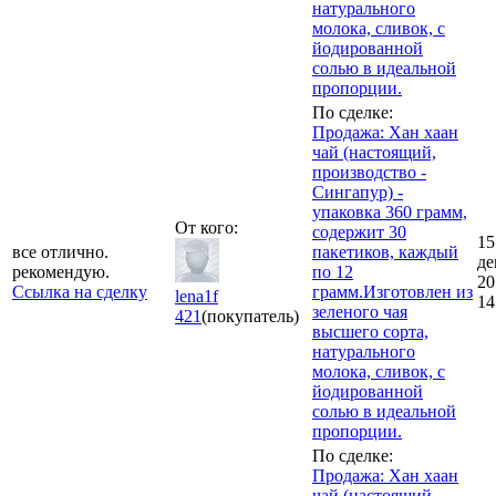
натурального
молока, сливок, с
йодированной
солью в идеальной
пропорции.
По сделке:
Продажа: Хан хаан
чай (настоящий,
производство -
Сингапур) -
упаковка 360 грамм,
От кого:
содержит 30
15
все отлично.
пакетиков, каждый
де
рекомендую.
по 12
20
Ссылка на сделку
грамм.Изготовлен из
lena1f
14
зеленого чая
421
(покупатель)
высшего сорта,
натурального
молока, сливок, с
йодированной
солью в идеальной
пропорции.
По сделке:
Продажа: Хан хаан
чай (настоящий,