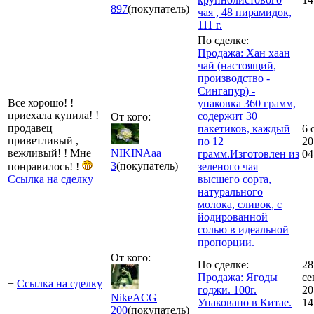
897
(покупатель)
чая , 48 пирамидок,
111 г.
По сделке:
Продажа: Хан хаан
чай (настоящий,
производство -
Сингапур) -
Все хорошо! !
упаковка 360 грамм,
приехала купила! !
содержит 30
От кого:
продавец
пакетиков, каждый
6 
приветливый ,
по 12
20
вежливый! ! Мне
NIKINAaa
грамм.Изготовлен из
04
3
(покупатель)
понравилось! !
зеленого чая
Ссылка на сделку
высшего сорта,
натурального
молока, сливок, с
йодированной
солью в идеальной
пропорции.
От кого:
По сделке:
28
Продажа: Ягоды
се
+
Ссылка на сделку
годжи. 100г.
20
NikeACG
Упаковано в Китае.
14
200
(покупатель)