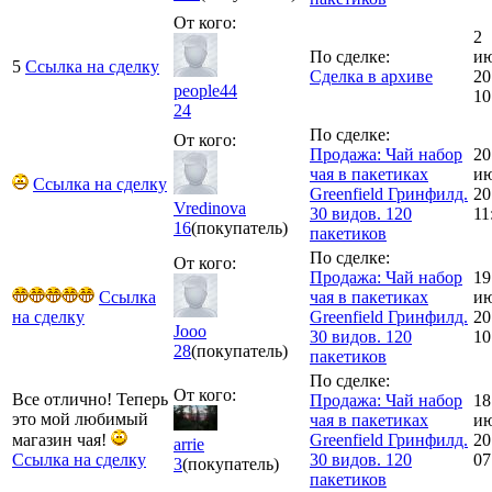
От кого:
2
По сделке:
и
5
Ссылка на сделку
Сделка в архиве
20
people44
10
24
По сделке:
От кого:
Продажа: Чай набор
20
чая в пакетиках
и
Ссылка на сделку
Greenfield Гринфилд.
20
Vredinova
30 видов. 120
11
16
(покупатель)
пакетиков
По сделке:
От кого:
Продажа: Чай набор
19
Ссылка
чая в пакетиках
и
на сделку
Greenfield Гринфилд.
20
Jooo
30 видов. 120
10
28
(покупатель)
пакетиков
По сделке:
От кого:
Все отлично! Теперь
Продажа: Чай набор
18
это мой любимый
чая в пакетиках
и
магазин чая!
Greenfield Гринфилд.
20
arrie
Ссылка на сделку
30 видов. 120
07
3
(покупатель)
пакетиков