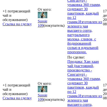
Сингапур) -
упаковка 360 грамм,
содержит 30
От кого:
+1 потрясающий
17
пакетиков, каждый
чай и
де
по 12
обслуживание)
20
Sussie
грамм.Изготовлен из
Ссылка на сделку
08
109
(покупатель)
зеленого чая
высшего сорта,
натурального
молока, сливок, с
йодированной
солью в идеальной
пропорции.
По сделке:
Продажа: Хан хаан
чай (настоящий,
производство -
Сингапур) -
упаковка 360 грамм,
содержит 30
От кого:
+1 потрясающий
17
пакетиков, каждый
чай и
де
по 12
обслуживание)
20
Sussie
грамм.Изготовлен из
Ссылка на сделку
08
109
(покупатель)
зеленого чая
высшего сорта,