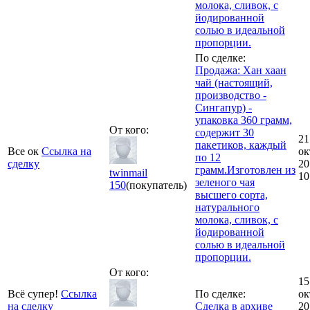
молока, сливок, с
йодированной
солью в идеальной
пропорции.
По сделке:
Продажа: Хан хаан
чай (настоящий,
производство -
Сингапур) -
упаковка 360 грамм,
От кого:
содержит 30
21
пакетиков, каждый
Все ок
Ссылка на
ок
по 12
сделку
20
грамм.Изготовлен из
twinmail
10
зеленого чая
150
(покупатель)
высшего сорта,
натурального
молока, сливок, с
йодированной
солью в идеальной
пропорции.
От кого:
15
Всё супер!
Ссылка
По сделке:
ок
на сделку
Сделка в архиве
20