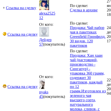
27
По сделке:
ян
+
Ссылка на сделку
Сделка в архиве
20
alexa2525
18
12
По сделке:
От кого:
Продажа: Чай набор
24
чая в пакетиках
де
Ссылка на сделку
Greenfield Гринфилд.
20
Дейдер
30 видов. 120
17
57
(покупатель)
пакетиков
По сделке:
Продажа: Хан хаан
чай (настоящий,
производство -
Сингапур) -
упаковка 360 грамм,
От кого:
содержит 30
22
пакетиков, каждый
де
Ссылка на сделку
по 12
20
грамм.Изготовлен из
nyaks
04
зеленого чая
45
(покупатель)
высшего сорта,
натурального
молока, сливок, с