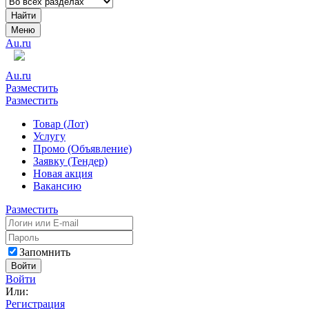
Найти
Меню
Au.ru
Au.ru
Разместить
Разместить
Товар (Лот)
Услугу
Промо (Объявление)
Заявку (Тендер)
Новая акция
Вакансию
Разместить
Запомнить
Войти
Войти
Или:
Регистрация