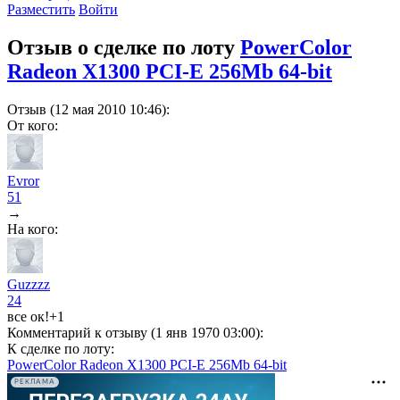
Разместить
Войти
Отзыв о сделке по лоту
PowerColor
Radeon X1300 PCI-E 256Mb 64-bit
Отзыв (12 мая 2010 10:46):
От кого:
Evror
51
→
На кого:
Guzzzz
24
все ок!+1
Комментарий к отзыву (1 янв 1970 03:00):
К сделке по лоту:
PowerColor Radeon X1300 PCI-E 256Mb 64-bit
РЕКЛАМА