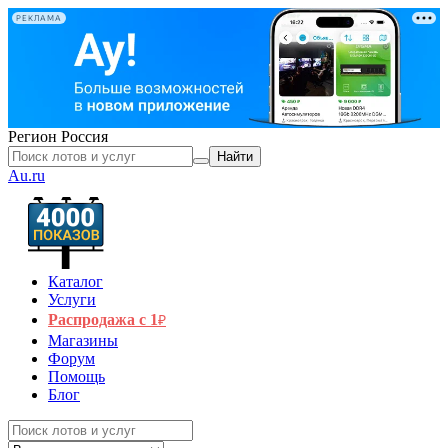
РЕКЛАМА
Регион
Россия
Найти
Au.ru
Каталог
Услуги
Распродажа с 1
₽
Магазины
Форум
Помощь
Блог