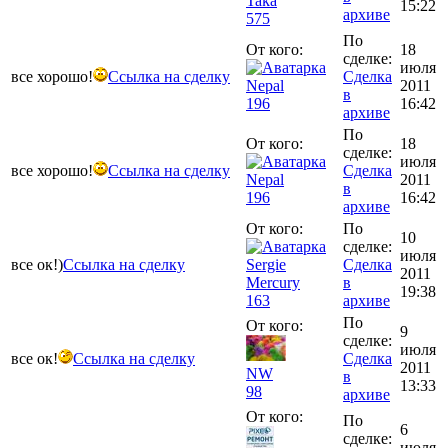
Taka
15:22
архиве
575
По
От кого:
18
сделке:
июля
все хорошо!
Ссылка на сделку
Сделка
Nepal
2011
в
196
16:42
архиве
По
От кого:
18
сделке:
июля
все хорошо!
Ссылка на сделку
Сделка
Nepal
2011
в
196
16:42
архиве
От кого:
По
10
сделке:
июля
все ок!)
Ссылка на сделку
Sergie
Сделка
2011
Mercury
в
19:38
163
архиве
По
От кого:
9
сделке:
июля
все ок!
Ссылка на сделку
Сделка
2011
NW
в
13:33
98
архиве
От кого:
По
6
сделке:
июля