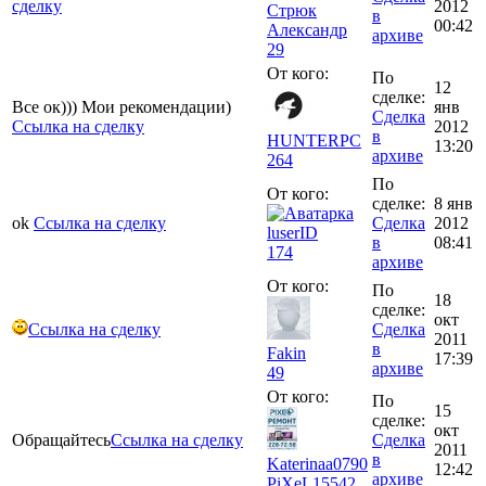
сделку
2012
Стрюк
в
00:42
Александр
архиве
29
От кого:
По
12
сделке:
Все ок))) Мои рекомендации)
янв
Сделка
Ссылка на сделку
2012
в
HUNTERPC
13:20
архиве
264
По
От кого:
сделке:
8 янв
ok
Ссылка на сделку
Сделка
2012
luserID
в
08:41
174
архиве
От кого:
По
18
сделке:
окт
Ссылка на сделку
Сделка
2011
в
Fakin
17:39
архиве
49
От кого:
По
15
сделке:
окт
Обращайтесь
Ссылка на сделку
Сделка
2011
в
Katerinaa0790
12:42
архиве
PiXeL
15542