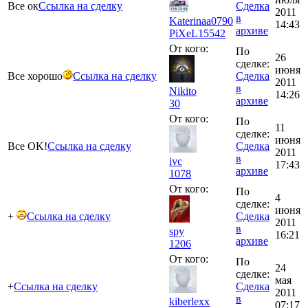
Все ок
Ссылка на сделку
Сделка
2011
в
Katerinaa0790
14:43
архиве
PiXeL
15542
От кого:
По
26
сделке:
июня
Все хорошо
Ссылка на сделку
Сделка
2011
в
Nikito
14:26
архиве
30
От кого:
По
11
сделке:
июня
Все OK!
Ссылка на сделку
Сделка
2011
в
ivc
17:43
архиве
1078
От кого:
По
4
сделке:
июня
+
Ссылка на сделку
Сделка
2011
в
spy
16:21
архиве
1206
От кого:
По
24
сделке:
мая
+
Ссылка на сделку
Сделка
2011
в
kiberlexx
07:17