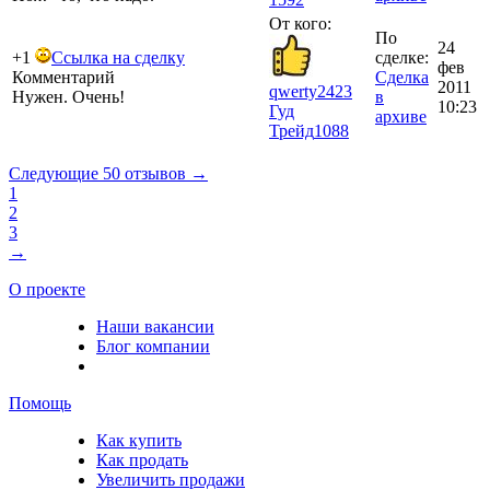
От кого:
По
24
+1
Ссылка на сделку
сделке:
фев
Комментарий
Сделка
2011
qwerty2423
Нужен. Очень!
в
10:23
Гуд
архиве
Трейд
1088
Следующие 50 отзывов →
1
2
3
→
О проекте
Наши вакансии
Блог компании
Помощь
Как купить
Как продать
Увеличить продажи