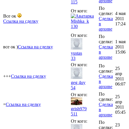
архиве
115
По
От кого:
сделке:
4 мая
Все ок
Сделка
2011
Ссылка на сделку
Mishka_k
в
17:24
130
архиве
От кого:
По
сделке:
1 мая
все ок )
Ссылка на сделку
Сделка
2011
в
15:06
yustas
архиве
33
От кого:
По
25
сделке:
апр
+++
Ссылка на сделку
Сделка
2011
в
geg 4uy
06:07
архиве
54
По
От кого:
25
сделке:
апр
=
Ссылка на сделку
Сделка
2011
grish979
в
05:45
511
архиве
От кого:
По
23
сделке: