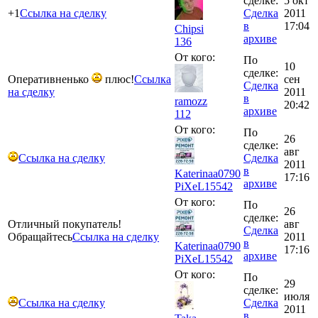
сделке:
5 окт
+1
Ссылка на сделку
Сделка
2011
в
17:04
Chipsi
архиве
136
От кого:
По
10
сделке:
Оперативненько
плюс!
Ссылка
сен
Сделка
на сделку
2011
в
ramozz
20:42
архиве
112
От кого:
По
26
сделке:
авг
Ссылка на сделку
Сделка
2011
в
Katerinaa0790
17:16
архиве
PiXeL
15542
От кого:
По
26
сделке:
Отличный покупатель!
авг
Сделка
Обращайтесь
Ссылка на сделку
2011
в
Katerinaa0790
17:16
архиве
PiXeL
15542
От кого:
По
29
сделке:
июля
Ссылка на сделку
Сделка
2011
в