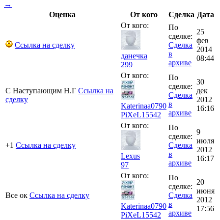
→
Оценка
От кого
Сделка
Дата
От кого:
По
25
сделке:
фев
Ссылка на сделку
Сделка
2014
в
данечка
08:44
архиве
299
От кого:
По
30
сделке:
С Наступающим Н.Г
Ссылка на
дек
Сделка
сделку
2012
в
Katerinaa0790
16:16
архиве
PiXeL
15542
От кого:
По
9
сделке:
июля
+1
Ссылка на сделку
Сделка
2012
в
Lexus
16:17
архиве
97
От кого:
По
20
сделке:
июня
Все ок
Ссылка на сделку
Сделка
2012
в
Katerinaa0790
17:56
архиве
PiXeL
15542