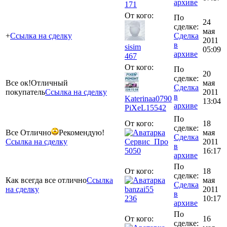
архиве
171
От кого:
По
24
сделке:
мая
+
Ссылка на сделку
Сделка
2011
в
sisim
05:09
архиве
467
От кого:
По
20
сделке:
Все ок!Отличный
мая
Сделка
покупатель
Ссылка на сделку
2011
в
Katerinaa0790
13:04
архиве
PiXeL
15542
По
От кого:
18
сделке:
Все Отлично
Рекомендую!
мая
Сделка
Ссылка на сделку
Сервис_Про
2011
в
5050
16:17
архиве
По
От кого:
18
сделке:
Как всегда все отлично
Ссылка
мая
Сделка
на сделку
banzai55
2011
в
236
10:17
архиве
По
От кого:
16
сделке: