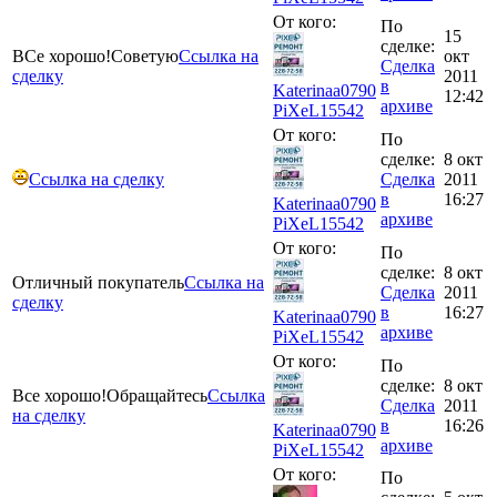
От кого:
По
15
сделке:
ВСе хорошо!Советую
Ссылка на
окт
Сделка
сделку
2011
в
Katerinaa0790
12:42
архиве
PiXeL
15542
От кого:
По
сделке:
8 окт
Ссылка на сделку
Сделка
2011
в
16:27
Katerinaa0790
архиве
PiXeL
15542
От кого:
По
сделке:
8 окт
Отличный покупатель
Ссылка на
Сделка
2011
сделку
в
16:27
Katerinaa0790
архиве
PiXeL
15542
От кого:
По
сделке:
8 окт
Все хорошо!Обращайтесь
Ссылка
Сделка
2011
на сделку
в
16:26
Katerinaa0790
архиве
PiXeL
15542
От кого:
По