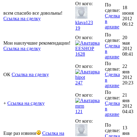
От кого:
По
18
сделке:
всем спасибо все довольны!
июня
Сделка
Ссылка на сделку
2012
в
klava123
06:12
архиве
19
По
От кого:
20
сделке:
Мои наилучшие рекомендации!
мая
Сделка
Ссылка на сделку
EESHOP
2012
в
1628
08:41
архиве
По
От кого:
22
сделке:
янв
ОК
Ссылка на сделку
Сделка
hipot
2012
в
247
20:23
архиве
По
От кого:
21
сделке:
янв
+
Ссылка на сделку
Сделка
mrm
2012
в
121
04:43
архиве
От кого:
По
13
сделке:
Еще раз извини
Ссылка на
янв
Сделка