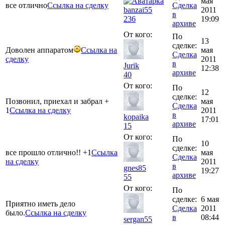
мая
все отлично
Ссылка на сделку
Сделка
banzai55
2011
в
236
19:09
архиве
От кого:
По
13
сделке:
Доволен аппаратом
Ссылка на
мая
Сделка
сделку
2011
в
Jurik
12:38
архиве
40
От кого:
По
12
сделке:
Позвонил, приехал и забрал +
мая
Сделка
1
Ссылка на сделку
2011
в
kopaika
17:01
архиве
15
От кого:
По
10
сделке:
все прошло отлично!! +1
Ссылка
мая
Сделка
на сделку
2011
в
gnes85
19:27
архиве
55
От кого:
По
сделке:
6 мая
Приятно иметь дело
Сделка
2011
было.
Ссылка на сделку
в
08:44
sergan55