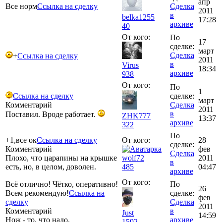
апр
Все норм
Ссылка на сделку
Сделка
2011
в
belka1255
17:28
архиве
40
От кого:
По
17
сделке:
март
Сделка
+
Ссылка на сделку
2011
в
Virus
18:34
архиве
938
От кого:
По
1
Ссылка на сделку
сделке:
март
Комментарий
Сделка
2011
в
Поставил. Вроде работает.
ZHK777
13:37
архиве
322
По
+1,все ок
Ссылка на сделку
От кого:
28
сделке:
Комментарий
фев
Сделка
Плохо, что царапины на крышке
wolf72
2011
в
есть, но, в целом, доволен.
485
04:47
архиве
От кого:
Всё отлично! Чётко, оперативно!
По
26
Всем рекомендую!
Ссылка на
сделке:
фев
сделку
Сделка
2011
Комментарий
в
Just
14:59
Нож - то, что надо.
архиве
1592