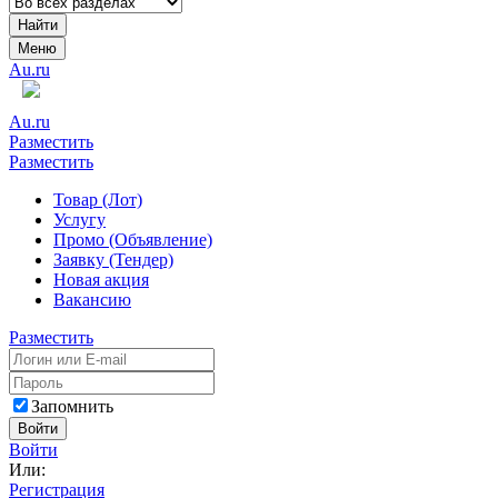
Найти
Меню
Au.ru
Au.ru
Разместить
Разместить
Товар (Лот)
Услугу
Промо (Объявление)
Заявку (Тендер)
Новая акция
Вакансию
Разместить
Запомнить
Войти
Войти
Или:
Регистрация