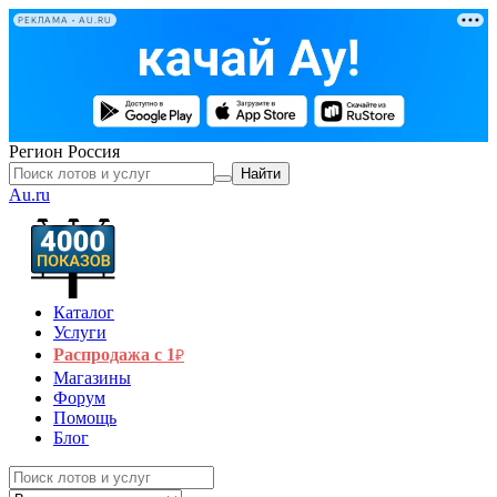
РЕКЛАМА • AU.RU
Регион
Россия
Найти
Au.ru
Каталог
Услуги
Распродажа с 1
₽
Магазины
Форум
Помощь
Блог