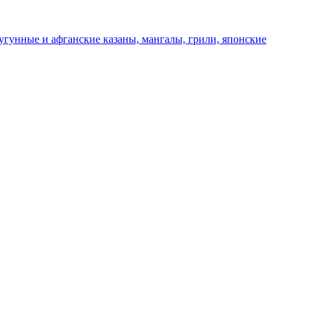
чугунные и афганские казаны, мангалы, грили, японские