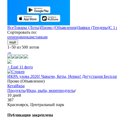
Все
Товары (Лоты)
Промо (Объявления)
Заявки (Тендеры)
С 1 
Сортировать по:
цене
новинкам
ставкам
ещё
1–50 из 500 лотов
→
+ Ещё 11 фото
ИКРА улова 2026! Чавычи, Кеты, Нерки! Дегустация Беспла
Промо (Объявление)
Кета
Икра
Продукты
/
Икра, рыба, морепродукты
/
10 дней
387
Красноярск, Центральный парк
Публикация закреплена