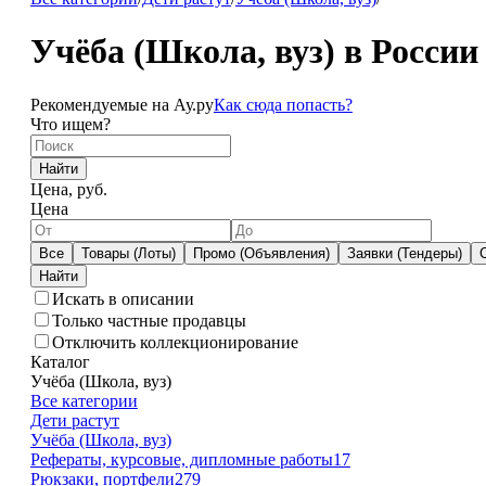
Учёба (Школа, вуз) в России
Рекомендуемые на Ау.ру
Как сюда попасть?
Что ищем?
Найти
Цена, руб.
Цена
Все
Товары (Лоты)
Промо (Объявления)
Заявки (Тендеры)
Искать в описании
Только частные продавцы
Отключить коллекционирование
Каталог
Учёба (Школа, вуз)
Все категории
Дети растут
Учёба (Школа, вуз)
Рефераты, курсовые, дипломные работы
17
Рюкзаки, портфели
279