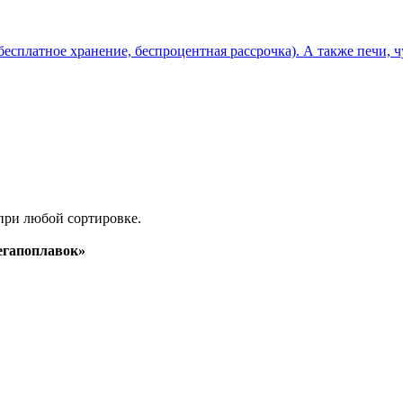
бесплатное хранение, беспроцентная рассрочка). А также печи, 
при любой сортировке.
гапоплавок»