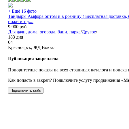
+ Ещё 16 фото
Тандыры Амфора оптом и в розницу ( Бесплатная доставка, 
ножи и т.д....
9 900
руб.
Для дачи, дома, огорода, бани, парка
/
Другое
/
183 дня
64
Красноярск, ЖД Вокзал
Публикация закреплена
Приоритетные показы на всех страницах каталога и поиска 
Как попасть в закреп? Подключите услугу продвижения
«Ме
Подключить себе