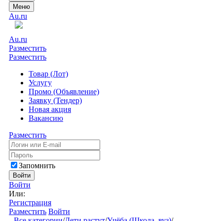
Меню
Au.ru
Au.ru
Разместить
Разместить
Товар (Лот)
Услугу
Промо (Объявление)
Заявку (Тендер)
Новая акция
Вакансию
Разместить
Запомнить
Войти
Войти
Или:
Регистрация
Разместить
Войти
Все категории
/
Дети растут
/
Учёба (Школа, вуз)
/