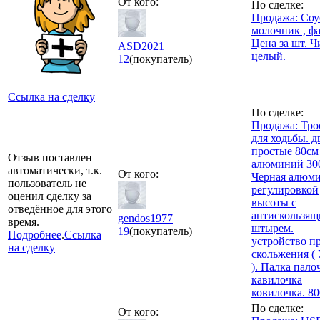
От кого:
По сделке:
Продажа: Соу
молочник , ф
Цена за шт. 
ASD2021
целый.
12
(покупатель)
Ссылка на сделку
По сделке:
Продажа: Тро
для ходьбы. д
простые 80см
Отзыв поставлен
алюминий 30
автоматически, т.к.
От кого:
Черная алюми
пользователь не
регулировкой
оценил сделку за
высоты с
отведённое для этого
антискользя
gendos1977
время.
штырем.
19
(покупатель)
Подробнее
.
Ссылка
устройство п
на сделку
скольжения (
). Палка пало
кавилочка
ковилочка. 8
По сделке:
От кого: