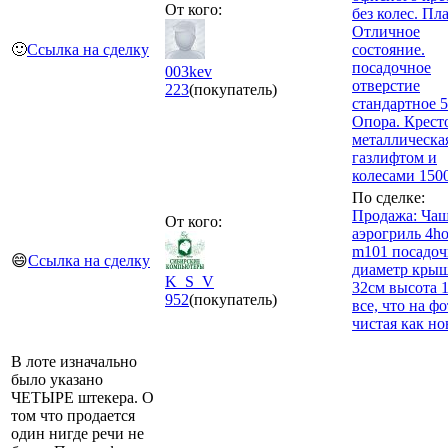
От кого:
без колес. Пл
Отличное
🙂
Ссылка на сделку
состояние.
посадочное
003kev
отверстие
223
(покупатель)
стандартное 
Опора. Крест
металлическа
газлифтом и
колесами 150
По сделке:
Продажа: Чаш
От кого:
аэрогриль 4h
m101 посадо
😄
Ссылка на сделку
диаметр кры
K_S_V
32см высота 
952
(покупатель)
все, что на фо
чистая как но
В лоте изначально
было указано
ЧЕТЫРЕ штекера. О
том что продается
один нигде речи не