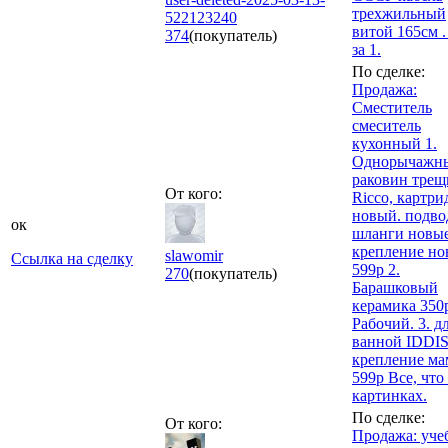
трехжильный
522123240
витой 165см 
374
(покупатель)
за 1.
По сделке:
Продажа:
Сместитель
смеситель
кухонный 1.
Однорычажны
раковин трещ
От кого:
Ricco, картр
новый. подво
ок
шланги новые
крепление но
slawomir
Ссылка на сделку
599р 2.
270
(покупатель)
Барашковый
керамика 350
Рабочий. 3. д
ванной IDDI
крепление ма
599р Все, что
картинках.
По сделке:
От кого:
Продажа: уче