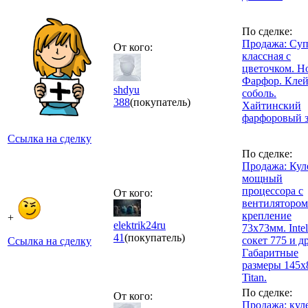
По сделке:
Продажа: Су
От кого:
классная с
цветочком. Н
Фарфор. Клей
shdyu
соболь.
388
(покупатель)
Хайтинский
фарфоровый з
Ссылка на сделку
По сделке:
Продажа: Кул
мощный
процессора с
От кого:
вентилятором
крепление
+
elektrik24ru
73х73мм. Intel
41
(покупатель)
сокет 775 и д
Ссылка на сделку
Габаритные
размеры 145х
Titan.
По сделке:
От кого:
Продажа: кул