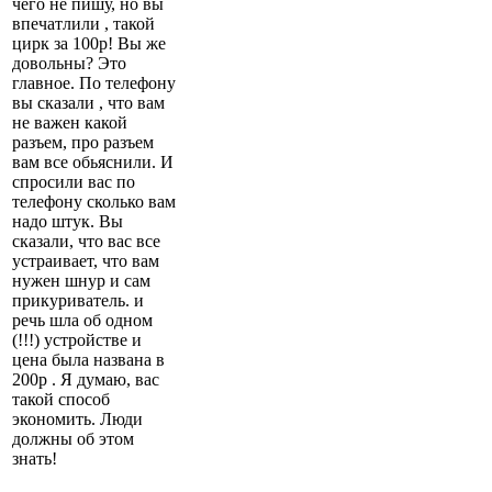
чего не пишу, но вы
впечатлили , такой
цирк за 100р! Вы же
довольны? Это
главное. По телефону
вы сказали , что вам
не важен какой
разъем, про разъем
вам все обьяснили. И
спросили вас по
телефону сколько вам
надо штук. Вы
сказали, что вас все
устраивает, что вам
нужен шнур и сам
прикуриватель. и
речь шла об одном
(!!!) устройстве и
цена была названа в
200р . Я думаю, вас
такой способ
экономить. Люди
должны об этом
знать!