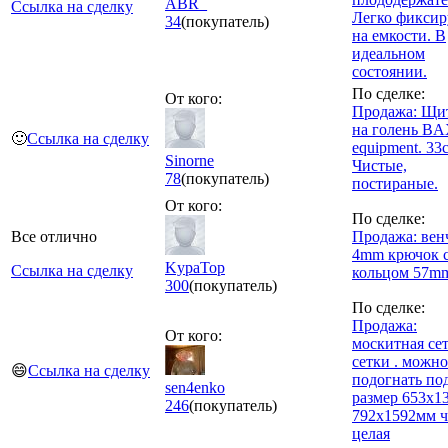
ABR_
Ссылка на сделку
Легко фиксир
34
(покупатель)
на емкости. В
идеальном
состоянии.
По сделке:
От кого:
Продажа: Щи
на голень B
🙂
Ссылка на сделку
equipment. 33
Sinorne
Чистые,
78
(покупатель)
постираные.
От кого:
По сделке:
Все отлично
Продажа: вен
4mm крючок 
KypaTop
Ссылка на сделку
кольцом 57m
300
(покупатель)
По сделке:
Продажа:
От кого:
москитная се
сетки . можно
😄
Ссылка на сделку
подогнать по
sen4enko
размер 653х1
246
(покупатель)
792х1592мм ч
целая