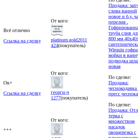
Продажа: зап
слива ванной
новое и б.у. 
От кого:
перелив .
Гофрированн
Всё отлично
труба слив д
800 мм 40х40
platinum.gold2011
Ссылка на сделку
сантехническ
424
(покупатель)
Wirquin гофра
мойки в ван
подводка шла
новая
От кого:
По сделке:
Ок+
Продажа:
чеснокодавка
георги-ч
Ссылка на сделку
пресс чеснока
1277
(покупатель)
По сделке:
Продажа: Отл
терка с
От кого:
множеством
насадок
+++
овощерезка с
плододержате