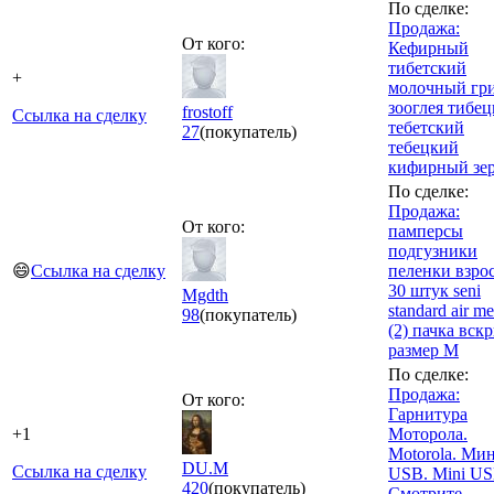
По сделке:
Продажа:
От кого:
Кефирный
тибетский
+
молочный гр
зооглея тибе
frostoff
Ссылка на сделку
тебетский
27
(покупатель)
тебецкий
кифирный зе
По сделке:
Продажа:
От кого:
памперсы
подгузники
😄
Ссылка на сделку
пеленки взро
30 штук seni
Mgdth
standard air m
98
(покупатель)
(2) пачка вск
размер M
По сделке:
Продажа:
От кого:
Гарнитура
+1
Моторола.
Motorola. Ми
DU.M
Ссылка на сделку
USB. Mini US
420
(покупатель)
Смотрите