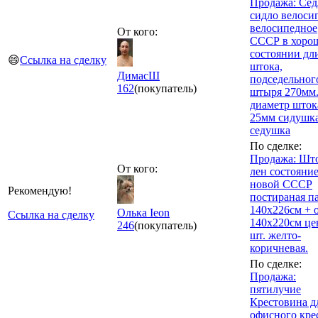
Продажа: Сед
сидло велоси
велосипедное
От кого:
СССР в хоро
состоянии дл
😄
Ссылка на сделку
штока,
ДимасШ
подседельног
162
(покупатель)
штыря 270мм
диаметр шток
25мм сидушк
седушка
По сделке:
Продажа: Шт
От кого:
лен состояни
новой СССР
Рекомендую!
постираная п
140х226см + 
Олька Ieon
Ссылка на сделку
140х220см це
246
(покупатель)
шт. желто-
коричневая.
По сделке:
Продажа:
пятилучие
Крестовина д
офисного кре