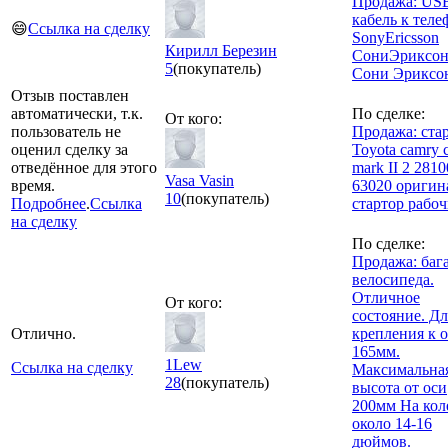
Продажа: USB
кабель к теле
😄
Ссылка на сделку
SonyEricsson
Кирилл Березин
СониЭриксо
5
(покупатель)
Сони Эриксо
Отзыв поставлен
автоматически, т.к.
По сделке:
От кого:
пользователь не
Продажа: ста
оценил сделку за
Toyota camry c
отведённое для этого
mark II 2 2810
Vasa Vasin
время.
63020 оригин
10
(покупатель)
Подробнее
.
Ссылка
стартор рабо
на сделку
По сделке:
Продажа: баг
велосипеда.
Отличное
От кого:
состояние. Д
Отлично.
крепления к 
165мм.
1Lew
Ссылка на сделку
Максимальна
28
(покупатель)
высота от оси
200мм На кол
около 14-16
дюймов.