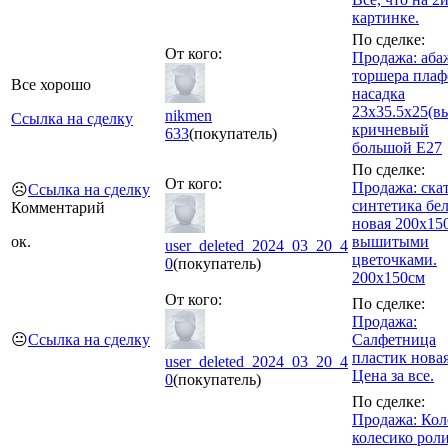
картинке.
По сделке:
От кого:
Продажа: аба
торшера плаф
Все хорошо
насадка
23х35.5х25(в
nikmen
Ссылка на сделку
кричневый
633
(покупатель)
большой Е27
По сделке:
От кого:
Продажа: ска
☹️
Ссылка на сделку
синтетика бе
Комментарий
новая 200х15
ок.
вышитыми
user_deleted_2024_03_20_4
цветочками.
0
(покупатель)
200х150см
От кого:
По сделке:
Продажа:
😐
Ссылка на сделку
Салфетница
пластик новая
user_deleted_2024_03_20_4
Цена за все.
0
(покупатель)
По сделке:
Продажа: Кол
колесико рол