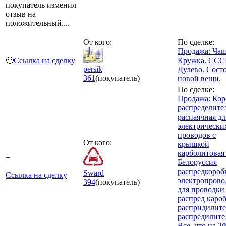
покупатель изменил
отзыв на
положительный....
От кого:
По сделке:
Продажа: Чаш
🙂
Ссылка на сделку
Кружка. СССР
persik
Дулево. Сост
361
(покупатель)
новой вещи.
По сделке:
Продажа: Кор
распределите
распаячная дл
электрически
проводов с
От кого:
крышкой
карболитовая 
+
Белоруссия
распредкороб
Sward
Ссылка на сделку
электропрово
394
(покупатель)
для проводки
распред каро
распридилите
распредилите
Все, что на 2