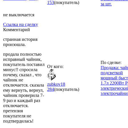
153
(покупатель)
за шт.
не выключается
Ссылка на сделку
Комментарий
странная история
произошла.
продала полностью
исправный чайник,
По сделке:
покупатель поставил
От кого:
Продажа: чай
минус!! спросила
подсветкой
почему, сказал , что
мощный быс
чайник не
1.7л 2200Вт Po
zubkov18
отключается. сказала
электрически
284
(покупатель)
ему вернуть, вернул,
электрочайни
чайник проверила 7-
9 раз и каждый раз
отключается.
претензия
покупателя не
подтвердилась!