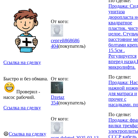
По сделке:
Продажа: Сид
унитаза
дюропласта н
От кого:
квадратное
пластик. чист
целое. Стульч
расстояние м
сергей868686
болтами креп
404
(покупатель)
15.5см .
Регулируется
вперед назад.
Ссылка на сделку
микролифта.
По сделке:
Быстро и без обмана.
От кого:
Продажа: Нас
нажной ножн
Проверил -
для матраса и
насос рабочий.
Dzetaz
прочее с
354
(покупатель)
насадками. п
Ссылка на сделку
По сделке:
От кого:
Продажа: фра
вилки трехфа
электроплит
😄
Ссылка на сделку
СССР кабель
user-deleted-2025-03-13-