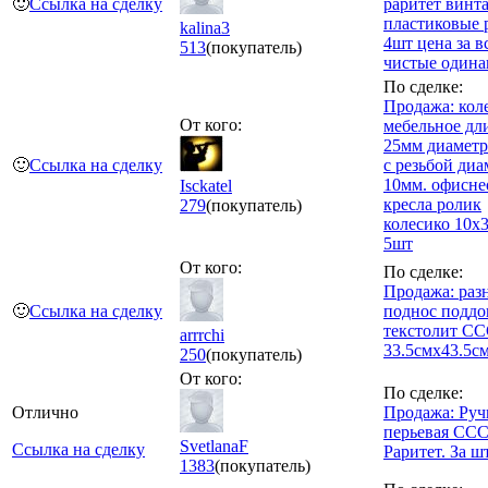
🙂
Ссылка на сделку
раритет винт
пластиковые 
kalina3
4шт цена за в
513
(покупатель)
чистые одина
По сделке:
Продажа: кол
От кого:
мебельное дл
25мм диаметр
🙂
Ссылка на сделку
с резьбой диа
10мм. офисне
Isckatel
кресла ролик
279
(покупатель)
колесико 10х
5шт
От кого:
По сделке:
Продажа: раз
🙂
Ссылка на сделку
поднос поддо
текстолит С
arrrchi
33.5смх43.5с
250
(покупатель)
От кого:
По сделке:
Отлично
Продажа: Руч
перьевая СС
SvetlanaF
Ссылка на сделку
Раритет. За шт
1383
(покупатель)