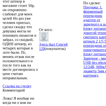
этот штекер в
По сделке:
магазине стоит 50р,
Продажа: 1.
он откровенно
фирменный
слабоват для моих
переходник
целей Но раз уже
адаптер от
человек приехал,
зарядного к 
сделал скидку что
блоку питани
От кого:
девушка могла не
дорогой техн
понимать нюансов и
смотрите кар
забрал, со скидкой,
штекер 2,1/5,
ОДИН штекер, из
Здесь был Сергей
переходник о
четырех которые в
120
(покупатель)
прикуривател
лоте были. Пс.
блоку питания
менять отзыв после
Зарядное - м
положительного и
USB без обол
после того как на
12/24В, 600мА
месте договорились о
диаметр 5мм 
цене считаю
картинку.
неправильным.
Ссылка на сделку
Комментарий
Ложь! Я вообще ни
когда ни о ком ни