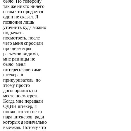
было. По телефону
так же никто ничего
о том что продается
один не сказал. Я
позвонил лишь
уточнить куда можно
подъехать
посмотреть, после
чего меня спросили
про диаметры
разъемов видимо,
мне разницы не
было, меня
интересовали сами
штекера в
прикуриватель, по
этому просто
договорились на
месте посмотреть.
Когда мне передали
ОДИН штекер, я
понял что это не та
пара штекеров, ради
которых я изначально
выезжал. Потому что