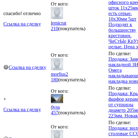
офисного кре
От кого:
шток 11х25мм
спасибо! отлично
есть серые.
10х30мм 5шт
lemicrat
Ссылка на сделку
Подходят к
210
(покупатель)
большинству
крестовин.
ЧиСтЫе КрУ
целые. Цена з
По сделке:
От кого:
Продажа: Зам
накладной З
😄
Ссылка на сделку
Омега
morfius2
накладывающ
180
(покупатель)
накладка нов
По сделке:
От кого:
Продажа: Кр
+
фарфор керам
от супницы
була
Ссылка на сделку
диаметр 205м
457
(покупатель)
223мм. Новая
По сделке:
От кого:
Продажа: вил
столовые СС