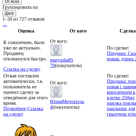
От всех
Группировать по
Дате
1–50 из 727 отзывов
→
Оценка
От кого
Сделка
От кого:
К сожалению, было
уже не актуально.
По сделке:
Продавец
Продажа: Ска
откликнулся быстро.
новая. длина 
maryasha85
70
(покупатель)
Ссылка на сделку
Отзыв поставлен
По сделке:
автоматически, т.к.
Продажа: пои
От кого:
пользователь не
новая с шари
оценил сделку за
креплением к
отведённое для этого
клетке 250мл
ЮлияМечтатель
время.
паилка поиль
4
(покупатель)
Подробнее
.
Ссылка
паильник для
на сделку
грызунов пти