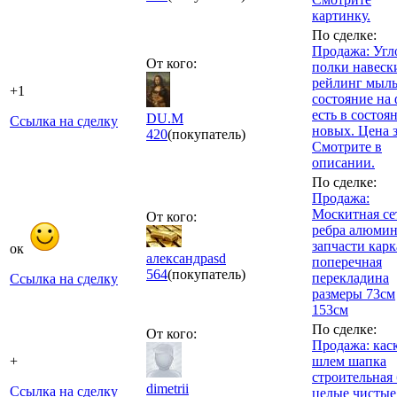
картинку.
По сделке:
Продажа: Угл
От кого:
полки навеск
рейлинг мыл
+1
состояние на 
есть в состоя
DU.M
Ссылка на сделку
новых. Цена з
420
(покупатель)
Смотрите в
описании.
По сделке:
Продажа:
Москитная се
От кого:
ребра алюми
запчасти карк
ок
александрasd
поперечная
564
(покупатель)
перекладина
Ссылка на сделку
размеры 73см
153см
По сделке:
От кого:
Продажа: кас
+
шлем шапка
строительная 
dimetrii
Ссылка на сделку
целые чистые