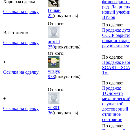
Хорошая сделка
философии п
ред. Лавриенк
Гошан
Ссылка на сделку
новый учебни
25
(покупатель)
ВУЗов
От кого:
По сделке:
Продажа: дух
Всё отлично!
СССР рарите
паварис смар
arrrchi
Ссылка на сделку
pavaris smarza
250
(покупатель)
От кого:
По сделке:
+
Продажа: каб
SCART - SCA
vitalys
Ссылка на сделку
1м.
973
(покупатель)
По сделке:
Продажа:
От кого:
ТОнометр
+
механический
слушалкой
vit301
Ссылка на сделку
достоверный
36
(покупатель)
отличное
состояние
По сделке: