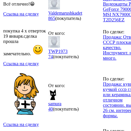
Всё отлично!😁
Видеокарты P
GeForce 7900
Valdemarushkadet
Ссылка на сделку
MSI NX7900
865
(покупатель)
T2D256EZ
покупка 4 х отверток
По сделке:
От кого:
19 января.сделка
Продажа: Отв
прошла
СССР плоская
качество.
TWP1973
Инструмент. 
замечательно.
74
(покупатель)
много.
Ссылка на сделку
По сделке:
Продажа: кув
От кого:
кучкой ссср г
или керамика.
отличном
samura
состоянии. в
40
(покупатель)
26 см. интере
формы.
Ссылка на сделку
По сделке: