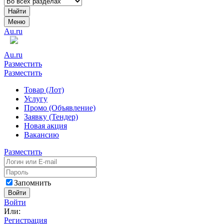
Найти
Меню
Au.ru
Au.ru
Разместить
Разместить
Товар (Лот)
Услугу
Промо (Объявление)
Заявку (Тендер)
Новая акция
Вакансию
Разместить
Запомнить
Войти
Войти
Или:
Регистрация