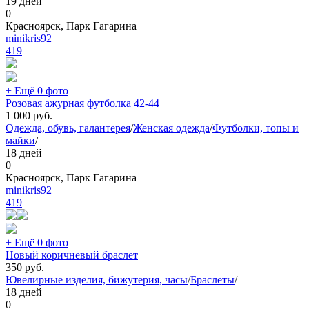
19 дней
0
Красноярск, Парк Гагарина
minikris92
419
+ Ещё 0 фото
Розовая ажурная футболка 42-44
1 000
руб.
Одежда, обувь, галантерея
/
Женская одежда
/
Футболки, топы и
майки
/
18 дней
0
Красноярск, Парк Гагарина
minikris92
419
+ Ещё 0 фото
Новый коричневый браслет
350
руб.
Ювелирные изделия, бижутерия, часы
/
Браслеты
/
18 дней
0