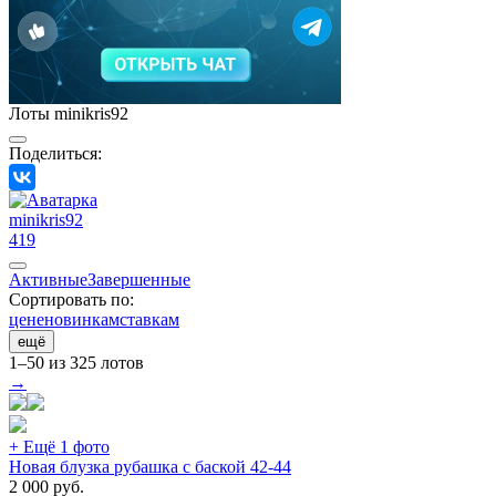
Лоты minikris92
Поделиться:
minikris92
419
Активные
Завершенные
Сортировать по:
цене
новинкам
ставкам
ещё
1–50 из 325 лотов
→
+ Ещё 1 фото
Новая блузка рубашка с баской 42-44
2 000
руб.