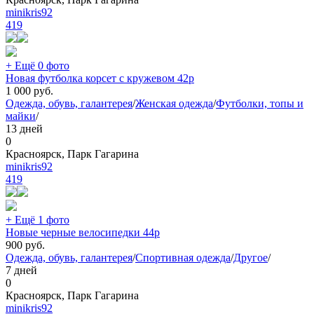
minikris92
419
+ Ещё 0 фото
Новая футболка корсет с кружевом 42р
1 000
руб.
Одежда, обувь, галантерея
/
Женская одежда
/
Футболки, топы и
майки
/
13 дней
0
Красноярск, Парк Гагарина
minikris92
419
+ Ещё 1 фото
Новые черные велосипедки 44р
900
руб.
Одежда, обувь, галантерея
/
Спортивная одежда
/
Другое
/
7 дней
0
Красноярск, Парк Гагарина
minikris92