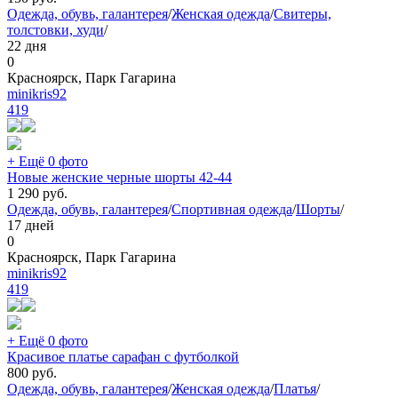
Одежда, обувь, галантерея
/
Женская одежда
/
Свитеры,
толстовки, худи
/
22 дня
0
Красноярск, Парк Гагарина
minikris92
419
+ Ещё 0 фото
Новые женские черные шорты 42-44
1 290
руб.
Одежда, обувь, галантерея
/
Спортивная одежда
/
Шорты
/
17 дней
0
Красноярск, Парк Гагарина
minikris92
419
+ Ещё 0 фото
Красивое платье сарафан с футболкой
800
руб.
Одежда, обувь, галантерея
/
Женская одежда
/
Платья
/