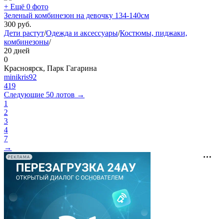
+ Ещё 0 фото
Зеленый комбинезон на девочку 134-140см
300
руб.
Дети растут
/
Одежда и аксессуары
/
Костюмы, пиджаки,
комбинезоны
/
20 дней
0
Красноярск, Парк Гагарина
minikris92
419
Следующие 50 лотов →
1
2
3
4
7
→
РЕКЛАМА