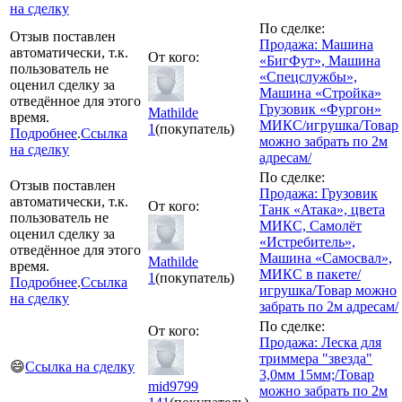
на сделку
По сделке:
Отзыв поставлен
Продажа: Машина
автоматически, т.к.
От кого:
«БигФут», Машина
пользователь не
«Спецслужбы»,
оценил сделку за
Машина «Стройка»
отведённое для этого
Грузовик «Фургон»
Mathilde
время.
МИКС/игрушка/Товар
1
(покупатель)
Подробнее
.
Ссылка
можно забрать по 2м
на сделку
адресам/
По сделке:
Отзыв поставлен
Продажа: Грузовик
автоматически, т.к.
От кого:
Танк «Атака», цвета
пользователь не
МИКС, Самолёт
оценил сделку за
«Истребитель»,
отведённое для этого
Машина «Самосвал»,
Mathilde
время.
МИКС в пакете/
1
(покупатель)
Подробнее
.
Ссылка
игрушка/Товар можно
на сделку
забрать по 2м адресам/
По сделке:
От кого:
Продажа: Леска для
триммера "звезда"
😄
Ссылка на сделку
3,0мм 15мм;/Товар
mid9799
можно забрать по 2м