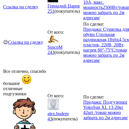
10A, макс.
Геннадий Царев
Ссылка на сделку
мощность2500Вт/това
251
(покупатель)
можно забрать по 2м
адресам/
По сделке:
Продажа: Сушилка для
От кого:
обуви Стильная
раздвижная,18x6x4,5см
😉
Ссылка на сделку
пластик, 220В, 20Вт,
SuscoM
нагрев 60°-75°С/товар
243
(покупатель)
можно забрать по 2м
адресам/
Все отлично, спасибо
большое
отличные
подгузники
От кого:
По сделке:
Продажа: Подгузники
YokoSun XL 13-20кг
42шт /товар можно
alex.budem
забрать по 2м адресам/
43
(покупатель)