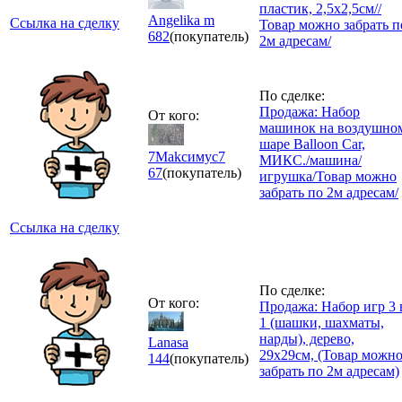
пластик, 2,5х2,5см//
Angelika m
Ссылка на сделку
Товар можно забрать п
682
(покупатель)
2м адресам/
По сделке:
Продажа: Набор
От кого:
машинок на воздушно
шаре Balloon Car,
7Makcимус7
МИКС./машина/
67
(покупатель)
игрушка/Товар можно
забрать по 2м адресам/
Ссылка на сделку
По сделке:
От кого:
Продажа: Набор игр 3 
1 (шашки, шахматы,
нарды), дерево,
Lanasa
29х29см, (Товар можн
144
(покупатель)
забрать по 2м адресам)