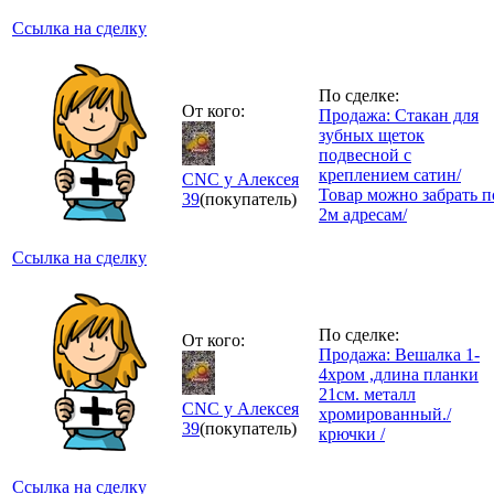
Ссылка на сделку
По сделке:
От кого:
Продажа: Стакан для
зубных щеток
подвесной с
креплением сатин/
CNC у Алексея
Товар можно забрать п
39
(покупатель)
2м адресам/
Ссылка на сделку
По сделке:
От кого:
Продажа: Вешалка 1-
4хром ,длина планки
21см. металл
CNC у Алексея
хромированный./
39
(покупатель)
крючки /
Ссылка на сделку