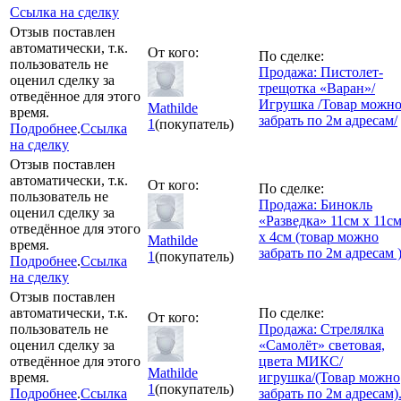
Ссылка на сделку
Отзыв поставлен
автоматически, т.к.
От кого:
По сделке:
пользователь не
Продажа: Пистолет-
оценил сделку за
трещотка «Варан»/
отведённое для этого
Игрушка /Товар можн
Mathilde
время.
забрать по 2м адресам/
1
(покупатель)
Подробнее
.
Ссылка
на сделку
Отзыв поставлен
автоматически, т.к.
От кого:
По сделке:
пользователь не
Продажа: Бинокль
оценил сделку за
«Разведка» 11см х 11с
отведённое для этого
х 4см (товар можно
Mathilde
время.
забрать по 2м адресам 
1
(покупатель)
Подробнее
.
Ссылка
на сделку
Отзыв поставлен
автоматически, т.к.
По сделке:
От кого:
пользователь не
Продажа: Стрелялка
оценил сделку за
«Самолёт» световая,
отведённое для этого
цвета МИКС/
Mathilde
время.
игрушка/(Товар можно
1
(покупатель)
Подробнее
.
Ссылка
забрать по 2м адресам)