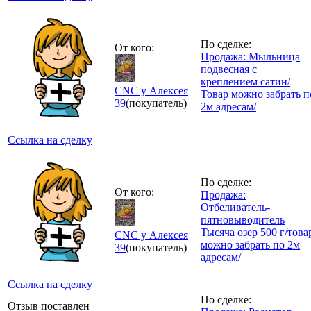
По сделке:
От кого:
Продажа: Мыльница
подвесная с
креплением сатин/
CNC у Алексея
Товар можно забрать п
39
(покупатель)
2м адресам/
Ссылка на сделку
По сделке:
От кого:
Продажа:
Отбеливатель-
пятновыводитель
Тысяча озер 500 г/това
CNC у Алексея
можно забрать по 2м
39
(покупатель)
адресам/
Ссылка на сделку
По сделке:
Отзыв поставлен