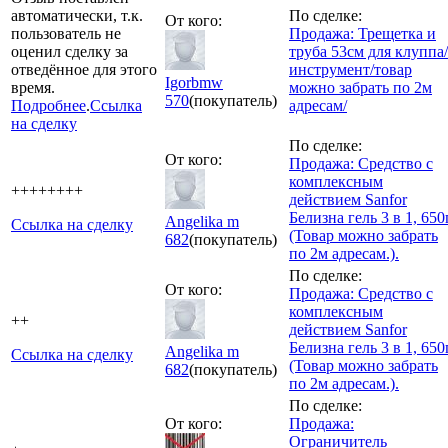
автоматически, т.к.
По сделке:
От кого:
пользователь не
Продажа: Трещетка и
оценил сделку за
труба 53см для клуппа/
отведённое для этого
инструмент/товар
Igorbmw
время.
можно забрать по 2м
570
(покупатель)
Подробнее
.
Ссылка
адресам/
на сделку
По сделке:
От кого:
Продажа: Средство с
комплексным
++++++++
действием Sanfor
Белизна гель 3 в 1, 650
Angelika m
Ссылка на сделку
(Товар можно забрать
682
(покупатель)
по 2м адресам.).
По сделке:
От кого:
Продажа: Средство с
комплексным
++
действием Sanfor
Белизна гель 3 в 1, 650
Angelika m
Ссылка на сделку
(Товар можно забрать
682
(покупатель)
по 2м адресам.).
По сделке:
От кого:
Продажа:
Ограничитель