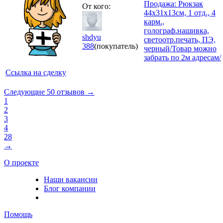
Продажа: Рюкзак
От кого:
44x31x13см, 1 отд., 4
карм.,
голограф.нашивка,
shdyu
светоотр.печать, ПЭ,
388
(покупатель)
черный/Товар можно
забрать по 2м адресам/
Ссылка на сделку
Следующие 50 отзывов →
1
2
3
4
28
→
О проекте
Наши вакансии
Блог компании
Помощь