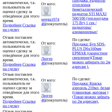
Продажа: Радиатор
автоматически, т.к.
От кого:
отопления
пользователь не
биметаллический
оценил сделку за
радиатор STI MAXI
отведённое для этого
500/100 (теплоотдача
serega1974
время.
175 Вт) 1 сек /
46
(покупатель)
Подробнее
.
Ссылка
радиаторы/
на сделку
алюминиевые/
Отзыв поставлен
По сделке:
автоматически, т.к.
От кого:
Продажа: Бур SDS-
пользователь не
PLUS D6х160мм
оценил сделку за
ЕРМАК (скоростное
отведённое для этого
сверление)(Товар
Люгер
время.
можно забирать по 2м
46
(покупатель)
Подробнее
.
Ссылка
адресам ).
на сделку
Отзыв поставлен
автоматически, т.к.
По сделке:
От кого:
пользователь не
Продажа: Краска
оценил сделку за
аэрозоль 210мл, белая
отведённое для этого
(глянцевая, матовая )
Люгер
время.
(Товар можно забрать
46
(покупатель)
Подробнее
.
Ссылка
по 2м адресам).
на сделку
Отзыв поставлен