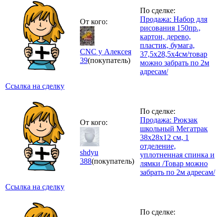
По сделке:
Продажа: Набор для
От кого:
рисования 150пр.,
картон, дерево,
пластик, бумага,
CNC у Алексея
37,5х28,5х4см/товар
39
(покупатель)
можно забрать по 2м
адресам/
Ссылка на сделку
По сделке:
Продажа: Рюкзак
От кого:
школьный Мегатрак
38x28x12 см, 1
отделение,
shdyu
уплотненная спинка и
388
(покупатель)
лямки /Товар можно
забрать по 2м адресам/
Ссылка на сделку
По сделке: