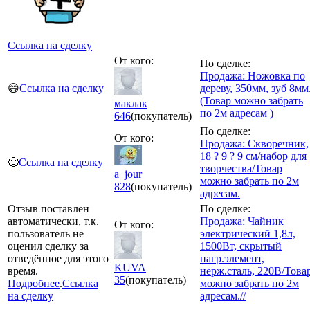
Ссылка на сделку
От кого:
По сделке:
Продажа: Ножовка по
😄
Ссылка на сделку
дереву, 350мм, зуб 8мм
(Товар можно забрать
маклак
по 2м адресам )
646
(покупатель)
По сделке:
От кого:
Продажа: Скворечник,
18 ? 9 ? 9 см/набор для
🙂
Ссылка на сделку
творчества/Товар
a_jour
можно забрать по 2м
828
(покупатель)
адресам.
Отзыв поставлен
По сделке:
автоматически, т.к.
Продажа: Чайник
От кого:
пользователь не
электрический 1,8л,
оценил сделку за
1500Вт, скрытый
отведённое для этого
нагр.элемент,
KUVA
время.
нерж.сталь, 220В/Това
35
(покупатель)
Подробнее
.
Ссылка
можно забрать по 2м
на сделку
адресам.//