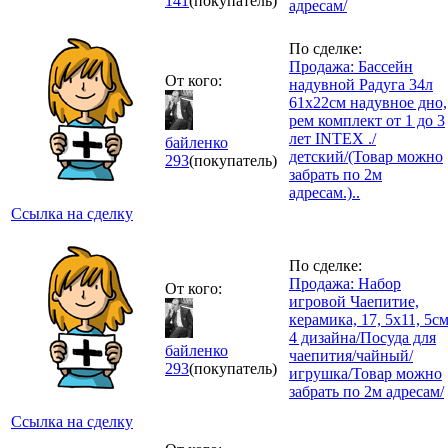
141
(покупатель)
адресам/
По сделке:
Продажа: Бассейн
От кого:
надувной Радуга 34л
61x22см надувное дно,
рем комплект от 1 до 3
лет INTEX ./
байленко
детский/(Товар можно
293
(покупатель)
забрать по 2м
адресам.)..
Ссылка на сделку
По сделке:
Продажа: Набор
От кого:
игровой Чаепитие,
керамика, 17, 5х11, 5см
4 дизайна/Посуда для
байленко
чаепития/чайный/
293
(покупатель)
игрушка/Товар можно
забрать по 2м адресам/
Ссылка на сделку