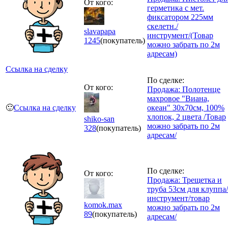
От кого:
герметика с мет.
фиксатором 225мм
скелетн./
slavapapa
инструмент/(Товар
1245
(покупатель)
можно забрать по 2м
адресам)
Ссылка на сделку
По сделке:
От кого:
Продажа: Полотенце
махровое "Виана,
🙂
Ссылка на сделку
океан" 30х70см, 100%
хлопок, 2 цвета /Товар
shiko-san
можно забрать по 2м
328
(покупатель)
адресам/
По сделке:
От кого:
Продажа: Трещетка и
труба 53см для клуппа/
инструмент/товар
komok.max
можно забрать по 2м
89
(покупатель)
адресам/