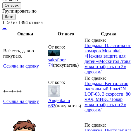
От всех
Группировать по
Дате
1–50 из 1394 отзыва
→
Оценка
От кого
Сделка
По сделке:
Продажа: Пластины от
От кого:
Всё есть, давно
комаров Mosquitall
покупаю.
«Нежная защита для
salesfloor
детей»/Москитол /това
74
(покупатель)
Ссылка на сделку
можно забрать по 2м
адресам/
По сделке:
От кого:
Продажа: Вентилятор
настольный LuazON
+++++++
LOF-03, 3 скорости, 80
мАч, МИКС/Товар
Angelika m
Ссылка на сделку
можно забрать по 2м
682
(покупатель)
адресам/
По сделке:
Продажа: Пистолет дл