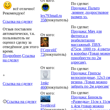
От кого:
По сделке:
Продажа: Пальто
всё отлично!
,зимнее ,подростковое
Рекомендую!
lex793mail.ru
размер xs.
358
(покупатель)
Ссылка на сделку
По сделке:
Отзыв поставлен
Продажа: Мяч для
автоматически, т.к.
От кого:
фитнеса и
пользователь не
реабилитации
оценил сделку за
массажный, ПВХ,
отведённое для этого
d75см, 1000 гр, 4 цвета
ГСергейГ
время.
в коробке,(Товар можн
72
(покупатель)
Подробнее
.
Ссылка
приобрести по 2м
на сделку
адресам).
От кого:
По сделке:
Продажа: Грипсы
+
велосипедные, 12х3 см
резина, /Товар можно
1mkr
Ссылка на сделку
забрать по 2м адресам/
460
(покупатель)
По сделке:
От кого:
Продажа: Бинокль
🙂
Ссылка на сделку
«Разведка» 11см х 11с
Svetikvol
х 4см (товар можно
85
(покупатель)