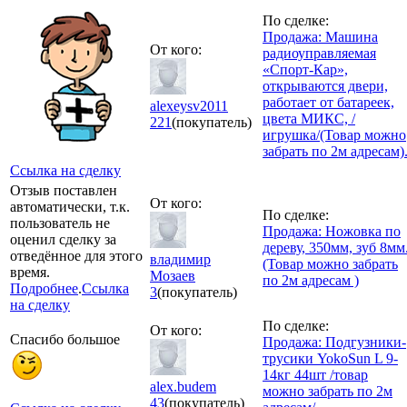
По сделке:
Продажа: Машина
От кого:
радиоуправляемая
«Спорт-Кар»,
открываются двери,
работает от батареек,
alexeysv2011
цвета МИКС, /
221
(покупатель)
игрушка/(Товар можно
забрать по 2м адресам)
Ссылка на сделку
Отзыв поставлен
От кого:
автоматически, т.к.
По сделке:
пользователь не
Продажа: Ножовка по
оценил сделку за
дереву, 350мм, зуб 8мм
отведённое для этого
владимир
(Товар можно забрать
время.
Мозаев
по 2м адресам )
Подробнее
.
Ссылка
3
(покупатель)
на сделку
По сделке:
От кого:
Спасибо большое
Продажа: Подгузники-
трусики YokoSun L 9-
14кг 44шт /товар
alex.budem
можно забрать по 2м
43
(покупатель)