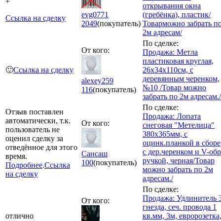
+
открывания окна
evg0771
(гребёнка), пластик/
Ссылка на сделку
2049
(покупатель)
Товарможно забрать п
2м адресам/
По сделке:
От кого:
Продажа: Метла
пластиковая круглая,
🙂
Ссылка на сделку
26x34x110см, с
деревянным черенком,
alexey259
№10 /Товар можно
116
(покупатель)
забрать по 2м адресам./
По сделке:
Отзыв поставлен
Продажа: Лопата
автоматически, т.к.
От кого:
снеговая "Метелица"
пользователь не
380х365мм, с
оценил сделку за
оцинк.планкой в сборе
отведённое для этого
с дер.черенком и V-обр
Сансаш
время.
ручкой, черная/Товар
100
(покупатель)
Подробнее
.
Ссылка
можно забрать по 2м
на сделку
адресам./
По сделке:
Продажа: Удлинитель 
От кого:
гнезда, сеч. провода 1
отлично
кв.мм, 3м, евророзетка