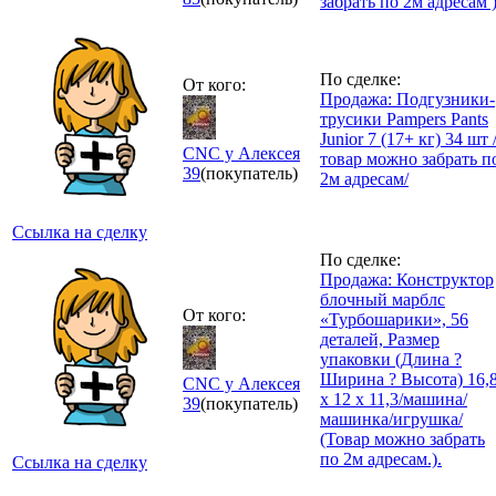
забрать по 2м адресам 
По сделке:
От кого:
Продажа: Подгузники-
трусики Pampers Pants
Junior 7 (17+ кг) 34 шт 
CNC у Алексея
товар можно забрать п
39
(покупатель)
2м адресам/
Ссылка на сделку
По сделке:
Продажа: Конструктор
блочный марблс
От кого:
«Турбошарики», 56
деталей, Размер
упаковки (Длина ?
Ширина ? Высота) 16,
CNC у Алексея
х 12 х 11,3/машина/
39
(покупатель)
машинка/игрушка/
(Товар можно забрать
по 2м адресам.).
Ссылка на сделку