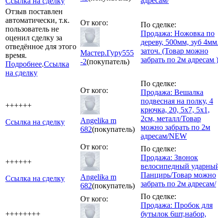
адресам/
Ссылка на сделку
Отзыв поставлен
автоматически, т.к.
От кого:
По сделке:
пользователь не
Продажа: Ножовка по
оценил сделку за
дереву, 500мм, зуб 4мм
отведённое для этого
заточ. (Товар можно
Мастер.Гуру555
время.
забрать по 2м адресам 
-2
(покупатель)
Подробнее
.
Ссылка
на сделку
По сделке:
От кого:
Продажа: Вешалка
подвесная на полку, 4
++++++
крючка, 20, 5х7, 5х1,
2см, металл/Товар
Angelika m
Ссылка на сделку
можно забрать по 2м
682
(покупатель)
адресам/NEW
От кого:
По сделке:
Продажа: Звонок
++++++
велосипедный ударны
Панцирь/Товар можно
Angelika m
Ссылка на сделку
забрать по 2м адресам/
682
(покупатель)
По сделке:
От кого:
Продажа: Пробок для
++++++++
бутылок 6шт,набор,