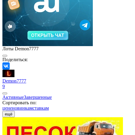
Лоты Demon7777
Поделиться:
Demon7777
9
Активные
Завершенные
Сортировать по:
цене
новинкам
ставкам
ещё