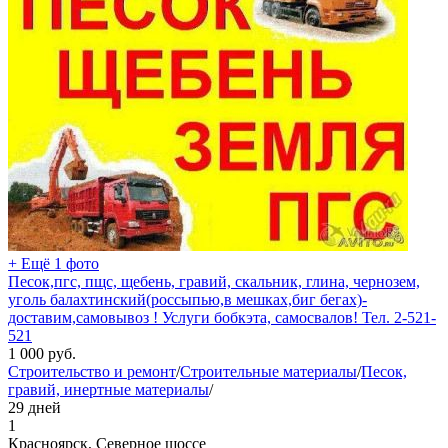
+ Ещё 1 фото
Песок,пгс, пщс, щебень, гравий, скальник, глина, чернозем,
уголь балахтинский(россыпью,в мешках,биг бегах)-
доставим,самовывоз ! Услуги бобкэта, самосвалов! Тел. 2-521-
521
1 000
руб.
Строительство и ремонт
/
Строительные материалы
/
Песок,
гравий, инертные материалы
/
29 дней
1
Красноярск, Северное шоссе