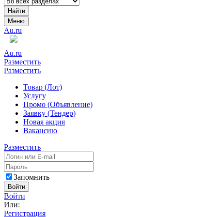
Найти
Меню
Au.ru
Au.ru
Разместить
Разместить
Товар (Лот)
Услугу
Промо (Объявление)
Заявку (Тендер)
Новая акция
Вакансию
Разместить
Запомнить
Войти
Войти
Или:
Регистрация