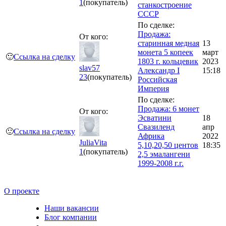
1
(покупатель)
станкостроение
СССР
По сделке:
Продажа:
От кого:
старинная медная
13
монета 5 копеек
март
🙂
Ссылка на сделку
1803 г. кольцевик
2023
slav57
Александр I
15:18
23
(покупатель)
Российская
Империя
По сделке:
Продажа: 6 монет
От кого:
Эсватини
18
Свазиленд
апр
🙂
Ссылка на сделку
Африка
2022
JuliaVita
5,10,20,50 центов
18:35
1
(покупатель)
2,5 эмалангени
1999-2008 г.г.
О проекте
Наши вакансии
Блог компании