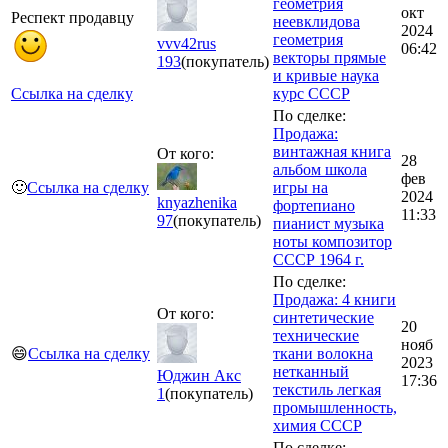
геометрия
окт
Респект продавцу
неевклидова
2024
геометрия
vvv42rus
06:42
векторы прямые
193
(покупатель)
и кривые наука
Ссылка на сделку
курс СССР
По сделке:
Продажа:
винтажная книга
От кого:
28
альбом школа
фев
🙂
Ссылка на сделку
игры на
2024
knyazhenika
фортепиано
11:33
97
(покупатель)
пианист музыка
ноты композитор
СССР 1964 г.
По сделке:
Продажа: 4 книги
От кого:
синтетические
20
технические
нояб
😄
Ссылка на сделку
ткани волокна
2023
нетканный
Юджин Акс
17:36
текстиль легкая
1
(покупатель)
промышленность,
химия СССР
По сделке: