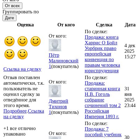
От всех
Группировать по
Дате
Оценка
От кого
Сделка
Дата
По сделке:
От кого:
Продажа: книга
Харрис О Бойл
4 дек
Уорбрик право
2025
европейская
Пётр
15:27
конвенция по
Малиновский
правам человека
1
(покупатель)
Ссылка на сделку
юриспруденция
Отзыв поставлен
По сделке:
От кого:
автоматически, т.к.
Продажа:
пользователь не
старинная книга
31
оценил сделку за
Н.В. Гоголь
янв
отведённое для
собрание
2025
Дмитрий
этого время.
сочинений том 2
23:44
Тихонов
Подробнее
.
Ссылка
Российская
1
(покупатель)
на сделку
Империя 1893 г.
По сделке:
+1 все отлично
Продажа: 7
От кого:
упаковано
пособий учебник
30