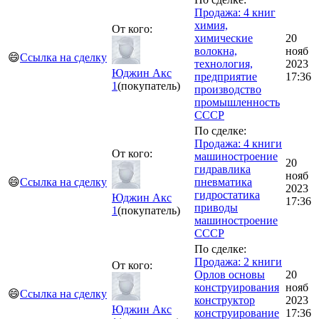
Продажа: 4 книг
химия,
От кого:
химические
20
волокна,
нояб
😄
Ссылка на сделку
технология,
2023
Юджин Акс
предприятие
17:36
1
(покупатель)
производство
промышленность
СССР
По сделке:
Продажа: 4 книги
От кого:
машиностроение
20
гидравлика
нояб
😄
Ссылка на сделку
пневматика
2023
гидростатика
Юджин Акс
17:36
приводы
1
(покупатель)
машиностроение
СССР
По сделке:
Продажа: 2 книги
От кого:
Орлов основы
20
конструирования
нояб
😄
Ссылка на сделку
конструктор
2023
Юджин Акс
конструирование
17:36