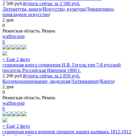
2 500
руб.
Купить сейчас за
3 500
руб.
Литература, книги
/
Искусство, культура
/
Декоративно-
прикладное искусство
/
2 дня
0
Рязанская область, Рязань
waffen-pop
6
+ Ещё 2 фото
старинная книга сочинения Н.В. Гоголь том 7-8 русский
писатель Российская Империя 1900 г.
2 200
руб.
Купить сейчас за
2 850
руб.
Коллекционирование, моделизм
/
Антиквариат
/
Книги
/
2 дня
0
Рязанская область, Рязань
waffen-pop
6
+ Ещё 2 фото
старинная книга военное прошлое наших калмыкъ 1812-1912