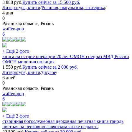
8 888
руб.
Купить сейчас за
15 500
руб.
Литература, книги
/
Религия, оккультизм, эзотерика
/
4 дня
0
Рязанская область, Рязань
waffen-pop
6
+ Ещё 2 фото
книга на острие операции 20 лет ОМОН спецназ МВД России
ОМСН милиция полиция
1 550
руб.
Купить сейчас за
2 000
руб.
Литература, книги
/
Другое
/
6 дней
0
Рязанская область, Рязань
waffen-pop
6
+ Ещё 2 фото
старинная богослужебная церковная печатная книга триодь
цветная на церковнославянском языке редкость
22 500
руб.
Купить сейчас за
30 000
руб.