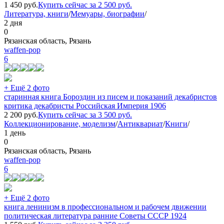
1 450
руб.
Купить сейчас за
2 500
руб.
Литература, книги
/
Мемуары, биографии
/
2 дня
0
Рязанская область, Рязань
waffen-pop
6
+ Ещё 2 фото
старинная книга Бороздин из писем и показаний декабристов
критика декабристы Российская Империя 1906
2 200
руб.
Купить сейчас за
3 500
руб.
Коллекционирование, моделизм
/
Антиквариат
/
Книги
/
1 день
0
Рязанская область, Рязань
waffen-pop
6
+ Ещё 2 фото
книга ленинизм в профессиональном и рабочем движении
политическая литература ранние Советы СССР 1924