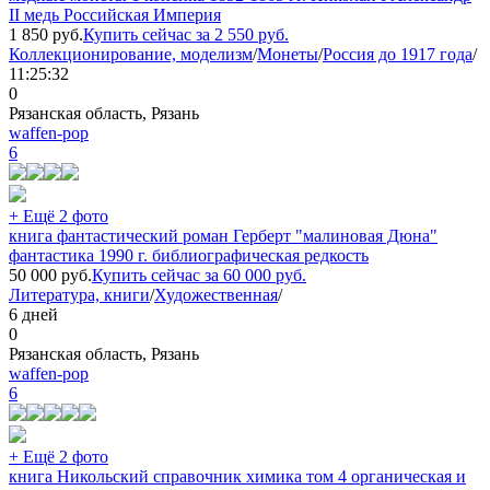
II медь Российская Империя
1 850
руб.
Купить сейчас за
2 550
руб.
Коллекционирование, моделизм
/
Монеты
/
Россия до 1917 года
/
11:25:32
0
Рязанская область, Рязань
waffen-pop
6
+ Ещё 2 фото
книга фантастический роман Герберт "малиновая Дюна"
фантастика 1990 г. библиографическая редкость
50 000
руб.
Купить сейчас за
60 000
руб.
Литература, книги
/
Художественная
/
6 дней
0
Рязанская область, Рязань
waffen-pop
6
+ Ещё 2 фото
книга Никольский справочник химика том 4 органическая и