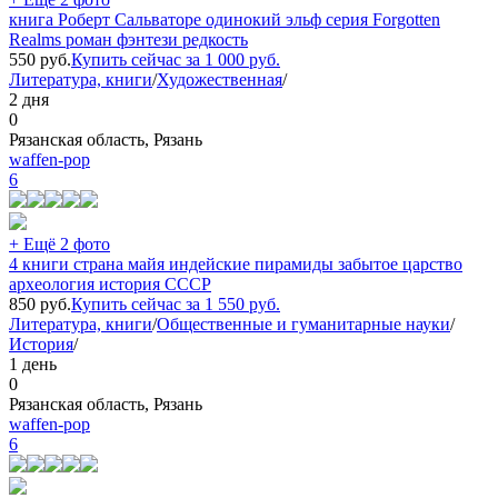
книга Роберт Сальваторе одинокий эльф серия Forgotten
Realms роман фэнтези редкость
550
руб.
Купить сейчас за
1 000
руб.
Литература, книги
/
Художественная
/
2 дня
0
Рязанская область, Рязань
waffen-pop
6
+ Ещё 2 фото
4 книги страна майя индейские пирамиды забытое царство
археология история СССР
850
руб.
Купить сейчас за
1 550
руб.
Литература, книги
/
Общественные и гуманитарные науки
/
История
/
1 день
0
Рязанская область, Рязань
waffen-pop
6