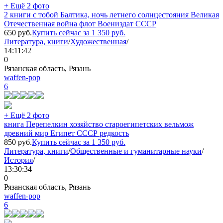
+ Ещё 2 фото
2 книги с тобой Балтика, ночь летнего солнцестояния Великая
Отечественная война флот Воениздат СССР
650
руб.
Купить сейчас за
1 350
руб.
Литература, книги
/
Художественная
/
14:11:42
0
Рязанская область, Рязань
waffen-pop
6
+ Ещё 2 фото
книга Перепелкин хозяйство староегипетских вельмож
древний мир Египет СССР редкость
850
руб.
Купить сейчас за
1 350
руб.
Литература, книги
/
Общественные и гуманитарные науки
/
История
/
13:30:34
0
Рязанская область, Рязань
waffen-pop
6