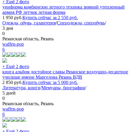
+ Ещё 2 фото
униформа комбинезон летного техника зимний утепленный
армия РФ летчик летная форма
1 950
руб.
Купить сейчас за
2 550
руб.
Одежда, обувь, галантерея
/
Спецодежда, спецобувь
/
3 дня
0
Рязанская область, Рязань
waffen-pop
6
+ Ещё 2 фото
книга альбом достойное славы Рязанское воздушно-десантное
училище имени Маргелова Рязань ВДВ
2 850
руб.
Купить сейчас за
5 000
руб.
Литература, книги
/
Мемуары, биографии
/
5 дней
0
Рязанская область, Рязань
waffen-pop
6
+ Ещё 2 фото