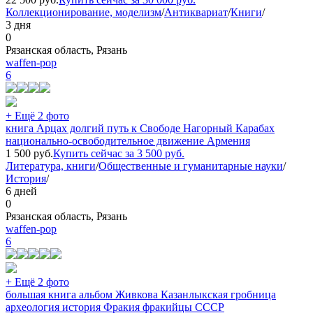
Коллекционирование, моделизм
/
Антиквариат
/
Книги
/
3 дня
0
Рязанская область, Рязань
waffen-pop
6
+ Ещё 2 фото
книга Арцах долгий путь к Свободе Нагорный Карабах
национально-освободительное движение Армения
1 500
руб.
Купить сейчас за
3 500
руб.
Литература, книги
/
Общественные и гуманитарные науки
/
История
/
6 дней
0
Рязанская область, Рязань
waffen-pop
6
+ Ещё 2 фото
большая книга альбом Живкова Казанлыкская гробница
археология история Фракия фракийцы СССР