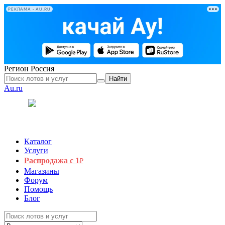
РЕКЛАМА • AU.RU
Регион
Россия
Найти
Au.ru
Каталог
Услуги
Распродажа с 1
₽
Магазины
Форум
Помощь
Блог