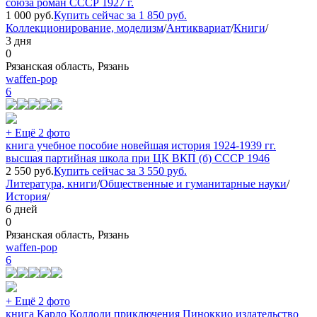
союза роман СССР 1927 г.
1 000
руб.
Купить сейчас за
1 850
руб.
Коллекционирование, моделизм
/
Антиквариат
/
Книги
/
3 дня
0
Рязанская область, Рязань
waffen-pop
6
+ Ещё 2 фото
книга учебное пособие новейшая история 1924-1939 гг.
высшая партийная школа при ЦК ВКП (б) СССР 1946
2 550
руб.
Купить сейчас за
3 550
руб.
Литература, книги
/
Общественные и гуманитарные науки
/
История
/
6 дней
0
Рязанская область, Рязань
waffen-pop
6
+ Ещё 2 фото
книга Карло Коллоди приключения Пиноккио издательство