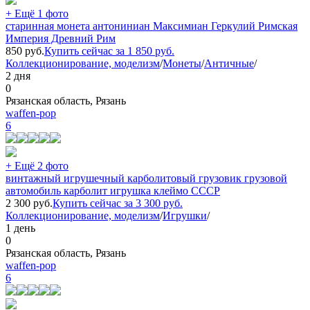
+ Ещё 1 фото
старинная монета антониниан Максимиан Геркулий Римская
Империя Древний Рим
850
руб.
Купить сейчас за
1 850
руб.
Коллекционирование, моделизм
/
Монеты
/
Античные
/
2 дня
0
Рязанская область, Рязань
waffen-pop
6
+ Ещё 2 фото
винтажный игрушечный карболитовый грузовик грузовой
автомобиль карболит игрушка клеймо СССР
2 300
руб.
Купить сейчас за
3 300
руб.
Коллекционирование, моделизм
/
Игрушки
/
1 день
0
Рязанская область, Рязань
waffen-pop
6