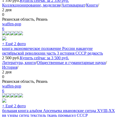
1 550
руб.
Купить сейчас за
2 350
руб.
Коллекционирование, моделизм
/
Антиквариат
/
Книги
/
2 дня
0
Рязанская область, Рязань
waffen-pop
6
+ Ещё 2 фото
книга экономическое положение России накануне
октябрьской революции часть 3 история СССР редкость
2 500
руб.
Купить сейчас за
3 500
руб.
Литература, книги
/
Общественные и гуманитарные науки
/
История
/
2 дня
0
Рязанская область, Рязань
waffen-pop
6
+ Ещё 2 фото
большая книга альбом Арсеньева ивановские ситцы XVIII-XX
вв узоры ситец текстиль ткань промысел СССР