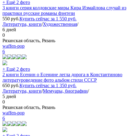
+ Ещё 2 фото
3 книги серия колдовские миры Кира Измайлова случай из
практики русские романы фэнтези
550
руб.
Купить сейчас за
1 550
руб.
Литература, книги
/
Художественная
/
6 дней
0
Рязанская область, Рязань
waffen-pop
6
+ Ещё 2 фото
2 книги Есенин о Есенине легла дорога в Константиново
литературоведение фото альбом стихи СССР
650
руб.
Купить сейчас за
1 350
руб.
Литература, книги
/
Мемуары, биографии
/
5 дней
0
Рязанская область, Рязань
waffen-pop
6
+ Ещё 2 фото