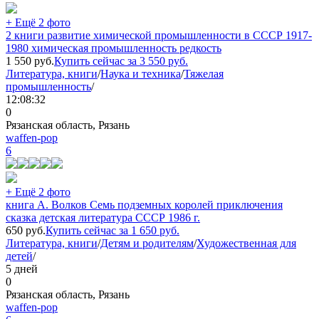
+ Ещё 2 фото
2 книги развитие химической промышленности в СССР 1917-
1980 химическая промышленность редкость
1 550
руб.
Купить сейчас за
3 550
руб.
Литература, книги
/
Наука и техника
/
Тяжелая
промышленность
/
12:08:32
0
Рязанская область, Рязань
waffen-pop
6
+ Ещё 2 фото
книга А. Волков Семь подземных королей приключения
сказка детская литература СССР 1986 г.
650
руб.
Купить сейчас за
1 650
руб.
Литература, книги
/
Детям и родителям
/
Художественная для
детей
/
5 дней
0
Рязанская область, Рязань
waffen-pop