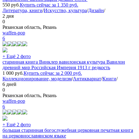
550
руб.
Купить сейчас за
1 350
руб.
Литература, книги
/
Искусство, культура
/
Дизайн
/
2 дня
0
Рязанская область, Рязань
waffen-pop
6
+ Ещё 2 фото
старинная книга Винклер вавилонская культура Вавилон
древний мир Российская Империя 1913 г редкость
1 000
руб.
Купить сейчас за
2 000
руб.
Коллекционирование, моделизм
/
Антиквариат
/
Книги
/
6 дней
0
Рязанская область, Рязань
waffen-pop
6
+ Ещё 2 фото
большая старинная богослужебная церковная печатная книга
на церковнославянском языке