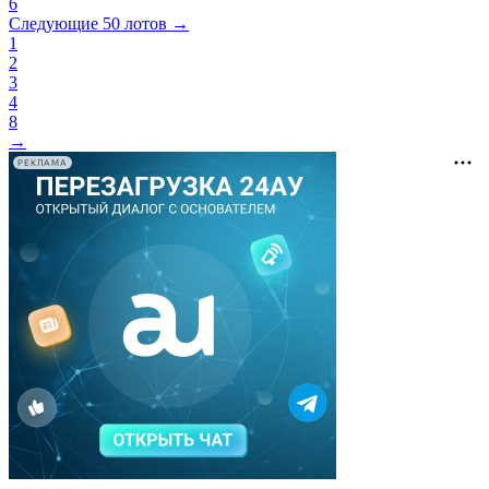
6
Следующие 50 лотов →
1
2
3
4
8
→
РЕКЛАМА