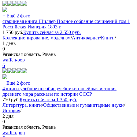
+ Ещё 2 фото
старинная книга Шиллер Полное собрание сочинений том 1
Российская Империя 1893 г.
1 750
руб.
Купить сейчас за
2 550
руб.
Коллекционирование, моделизм
/
Антиквариат
/
Книги
/
1 день
0
Рязанская область, Рязань
waffen-pop
6
+ Ещё 2 фото
4 книги учебное пособие учебники новейшая история
древнего мира рассказы по истории СССР
750
руб.
Купить сейчас за
1 350
руб.
Литература, книги
/
Общественные и гуманитарные науки
/
История
/
2 дня
0
Рязанская область, Рязань
waffen-pop