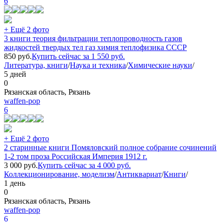
6
+ Ещё 2 фото
3 книги теория фильтрации теплопроводность газов
жидкостей твердых тел газ химия теплофизика СССР
850
руб.
Купить сейчас за
1 550
руб.
Литература, книги
/
Наука и техника
/
Химические науки
/
5 дней
0
Рязанская область, Рязань
waffen-pop
6
+ Ещё 2 фото
2 старинные книги Помяловский полное собрание сочинений
1-2 том проза Российская Империя 1912 г.
3 000
руб.
Купить сейчас за
4 000
руб.
Коллекционирование, моделизм
/
Антиквариат
/
Книги
/
1 день
0
Рязанская область, Рязань
waffen-pop
6