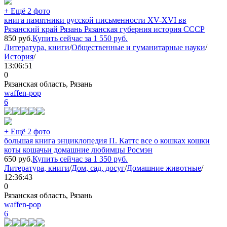
+ Ещё 2 фото
книга памятники русской письменности XV-XVI вв
Рязанский край Рязань Рязанская губерния история СССР
850
руб.
Купить сейчас за
1 550
руб.
Литература, книги
/
Общественные и гуманитарные науки
/
История
/
13:06:51
0
Рязанская область, Рязань
waffen-pop
6
+ Ещё 2 фото
большая книга энциклопедия П. Каттс все о кошках кошки
коты кошачьи домашние любимцы Росмэн
650
руб.
Купить сейчас за
1 350
руб.
Литература, книги
/
Дом, сад, досуг
/
Домашние животные
/
12:36:43
0
Рязанская область, Рязань
waffen-pop
6