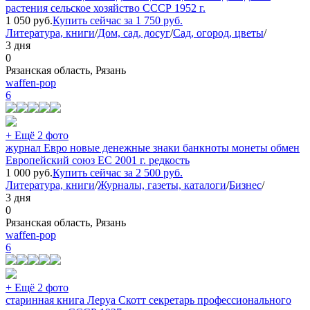
растения сельское хозяйство СССР 1952 г.
1 050
руб.
Купить сейчас за
1 750
руб.
Литература, книги
/
Дом, сад, досуг
/
Сад, огород, цветы
/
3 дня
0
Рязанская область, Рязань
waffen-pop
6
+ Ещё 2 фото
журнал Евро новые денежные знаки банкноты монеты обмен
Европейский союз ЕС 2001 г. редкость
1 000
руб.
Купить сейчас за
2 500
руб.
Литература, книги
/
Журналы, газеты, каталоги
/
Бизнес
/
3 дня
0
Рязанская область, Рязань
waffen-pop
6
+ Ещё 2 фото
старинная книга Леруа Скотт секретарь профессионального