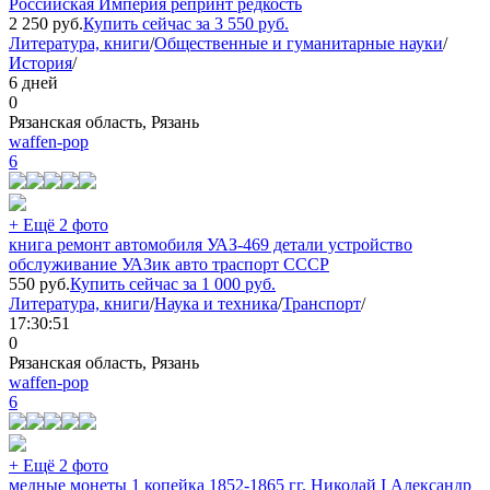
Российская Империя репринт редкость
2 250
руб.
Купить сейчас за
3 550
руб.
Литература, книги
/
Общественные и гуманитарные науки
/
История
/
6 дней
0
Рязанская область, Рязань
waffen-pop
6
+ Ещё 2 фото
книга ремонт автомобиля УАЗ-469 детали устройство
обслуживание УАЗик авто траспорт СССР
550
руб.
Купить сейчас за
1 000
руб.
Литература, книги
/
Наука и техника
/
Транспорт
/
17:30:51
0
Рязанская область, Рязань
waffen-pop
6
+ Ещё 2 фото
медные монеты 1 копейка 1852-1865 гг. Николай I Александр