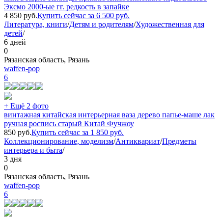
Эксмо 2000-ые гг. редкость в запайке
4 850
руб.
Купить сейчас за
6 500
руб.
Литература, книги
/
Детям и родителям
/
Художественная для
детей
/
6 дней
0
Рязанская область, Рязань
waffen-pop
6
+ Ещё 2 фото
винтажная китайская интерьерная ваза дерево папье-маше лак
ручная роспись старый Китай Фучжоу
850
руб.
Купить сейчас за
1 850
руб.
Коллекционирование, моделизм
/
Антиквариат
/
Предметы
интерьера и быта
/
3 дня
0
Рязанская область, Рязань
waffen-pop
6