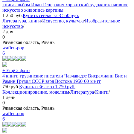
книга альбом Иван Генералич хорватский художник наивное
искусство живопись картины
1 250
руб.
Купить сейчас за
3 550
руб.
Литература, книги
/
Искусство, культура
/
Изобразительное
искусство
/
2 дня
0
Рязанская область, Рязань
waffen-pop
6
+ Ещё 2 фото
4 книги грузинские писатели Чавчавадзе Висрамиани Вис и
Рамин Грузия СССР заря Востока 1950-60-ые гг
750
руб.
Купить сейчас за
1 750
руб.
Коллекционирование, моделизм
/
Литература
/
Книги
/
1 день
0
Рязанская область, Рязань
waffen-pop
6