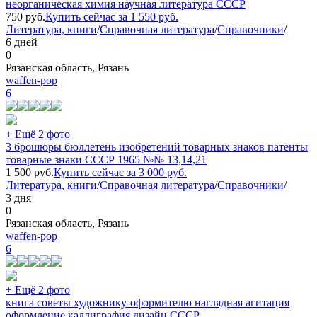
неорганическая химия научная литература СССР
750
руб.
Купить сейчас за
1 550
руб.
Литература, книги
/
Справочная литература
/
Справочники
/
6 дней
0
Рязанская область, Рязань
waffen-pop
6
+ Ещё 2 фото
3 брошюры бюллетень изобретений товарных знаков патенты
товарные знаки СССР 1965 №№ 13,14,21
1 500
руб.
Купить сейчас за
3 000
руб.
Литература, книги
/
Справочная литература
/
Справочники
/
3 дня
0
Рязанская область, Рязань
waffen-pop
6
+ Ещё 2 фото
книга советы художнику-оформителю наглядная агитация
оформление каллиграфия дизайн СССР