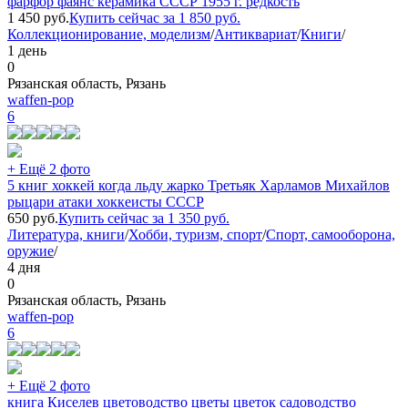
фарфор фаянс керамика СССР 1955 г. редкость
1 450
руб.
Купить сейчас за
1 850
руб.
Коллекционирование, моделизм
/
Антиквариат
/
Книги
/
1 день
0
Рязанская область, Рязань
waffen-pop
6
+ Ещё 2 фото
5 книг хоккей когда льду жарко Третьяк Харламов Михайлов
рыцари атаки хоккеисты СССР
650
руб.
Купить сейчас за
1 350
руб.
Литература, книги
/
Хобби, туризм, спорт
/
Спорт, самооборона,
оружие
/
4 дня
0
Рязанская область, Рязань
waffen-pop
6
+ Ещё 2 фото
книга Киселев цветоводство цветы цветок садоводство