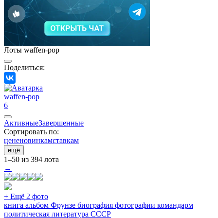
Лоты waffen-pop
Поделиться:
waffen-pop
6
Активные
Завершенные
Сортировать по:
цене
новинкам
ставкам
ещё
1–50 из 394 лота
→
+ Ещё 2 фото
книга альбом Фрунзе биография фотографии командарм
политическая литература СССР