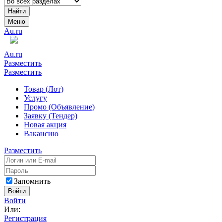
Найти
Меню
Au.ru
Au.ru
Разместить
Разместить
Товар (Лот)
Услугу
Промо (Объявление)
Заявку (Тендер)
Новая акция
Вакансию
Разместить
Запомнить
Войти
Войти
Или:
Регистрация