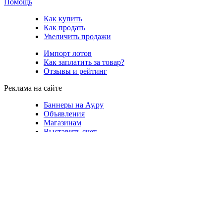
Помощь
Как купить
Как продать
Увеличить продажи
Импорт лотов
Как заплатить за товар?
Отзывы и рейтинг
Реклама на сайте
Баннеры на Ау.ру
Объявления
Магазинам
Выставить счет
Приложение Аукциона
Оплата услуг сайта
Visa
Mastercard
ЮMoney