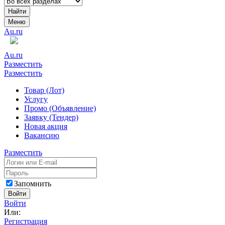
Найти
Меню
Au.ru
Au.ru
Разместить
Разместить
Товар (Лот)
Услугу
Промо (Объявление)
Заявку (Тендер)
Новая акция
Вакансию
Разместить
Запомнить
Войти
Войти
Или:
Регистрация