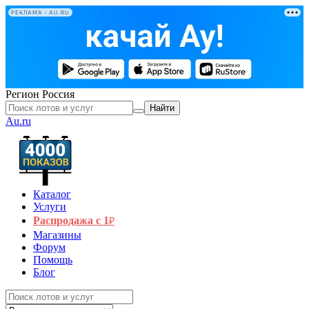
РЕКЛАМА • AU.RU
Регион
Россия
Найти
Au.ru
Каталог
Услуги
Распродажа с 1
₽
Магазины
Форум
Помощь
Блог