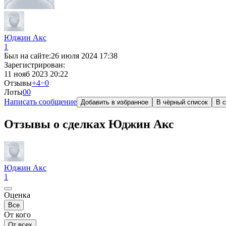
Юджин Акс
1
Был на сайте:
26 июля 2024 17:38
Зарегистрирован:
11 нояб 2023 20:22
Отзывы
+4
−0
Лоты
0
0
Написать сообщение
Добавить в избранное
В чёрный список
В с
Отзывы о сделках Юджин Акс
Юджин Акс
1
Оценка
Все
От кого
От всех