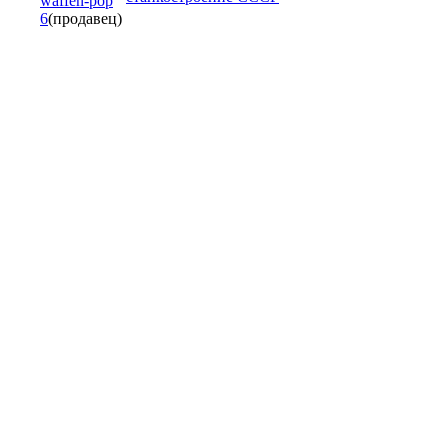
waffen-pop
6
(продавец)