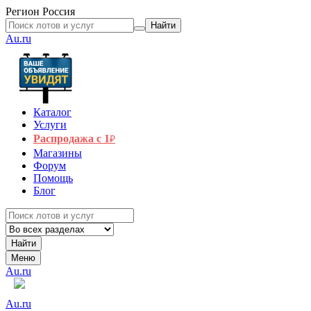
Регион
Россия
Найти
Au.ru
Каталог
Услуги
Распродажа с 1
₽
Магазины
Форум
Помощь
Блог
Найти
Меню
Au.ru
Au.ru