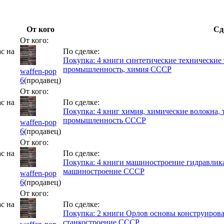
От кого
Сд
От кого:
с на
По сделке:
Покупка: 4 книги синтетические технические 
промышленность, химия СССР
waffen-pop
6
(продавец)
От кого:
с на
По сделке:
Покупка: 4 книг химия, химические волокна, 
промышленность СССР
waffen-pop
6
(продавец)
От кого:
с на
По сделке:
Покупка: 4 книги машиностроение гидравлик
машиностроение СССР
waffen-pop
6
(продавец)
От кого:
с на
По сделке:
Покупка: 2 книги Орлов основы конструиров
станкостроение СССР