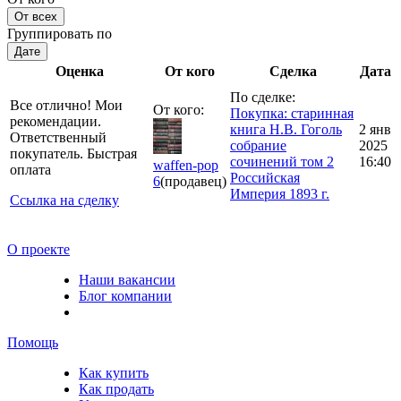
От всех
Группировать по
Дате
Оценка
От кого
Сделка
Дата
По сделке:
Все отлично! Мои
От кого:
Покупка: старинная
рекомендации.
книга Н.В. Гоголь
2 янв
Ответственный
собрание
2025
покупатель. Быстрая
сочинений том 2
16:40
waffen-pop
оплата
Российская
6
(продавец)
Империя 1893 г.
Ссылка на сделку
О проекте
Наши вакансии
Блог компании
Помощь
Как купить
Как продать