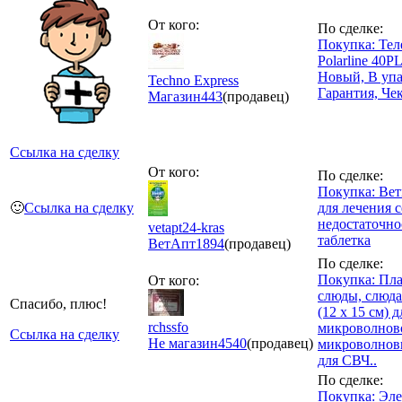
От кого:
По сделке:
Покупка: Тел
Polarline 40P
Новый, В упа
Techno Express
Гарантия, Чек
Магазин
443
(продавец)
Ссылка на сделку
От кого:
По сделке:
Покупка: Вет
🙂
Ссылка на сделку
для лечения 
недостаточно
vetapt24-kras
таблетка
ВетАпт
1894
(продавец)
По сделке:
Покупка: Пл
От кого:
слюды, слюда
Спасибо, плюс!
(12 х 15 см) д
rchssfo
микроволнов
Ссылка на сделку
Не магазин
4540
(продавец)
микроволнов
для СВЧ..
По сделке:
Покупка: Эл