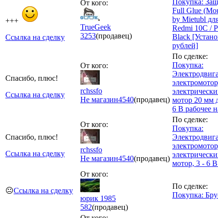
Покупка: Защ
От кого:
Full Glue (M
by Mietubl дл
+++
TrueGeek
Redmi 10C / P
3253
(продавец)
Black [Устано
Ссылка на сделку
рублей]
По сделке:
Покупка:
От кого:
Электродвига
Спасибо, плюс!
электромотор
rchssfo
электрически
Ссылка на сделку
Не магазин
4540
(продавец)
мотор 20 мм 
6 В рабочее 
По сделке:
От кого:
Покупка:
Спасибо, плюс!
Электродвига
электромотор
rchssfo
Ссылка на сделку
электрически
Не магазин
4540
(продавец)
мотор, 3 - 6 
От кого:
По сделке:
😐
Ссылка на сделку
Покупка: Бру
юрик 1985
582
(продавец)
От кого: