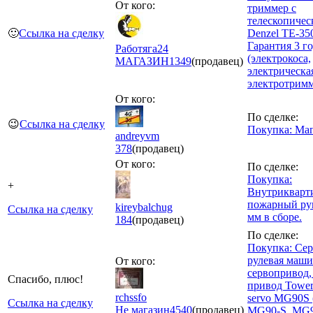
От кого:
триммер с
телескопичес
🙂
Ссылка на сделку
Denzel TE-350
Гарантия 3 го
Работяга24
(электрокоса,
МАГАЗИН
1349
(продавец)
электрическая
электротримм
От кого:
По сделке:
😉
Ссылка на сделку
Покупка: Маг
andreyvm
378
(продавец)
От кого:
По сделке:
Покупка:
+
Внутрикварт
пожарный ру
kireybalchug
Ссылка на сделку
мм в сборе.
184
(продавец)
По сделке:
Покупка: Се
рулевая маши
От кого:
сервопривод,
Спасибо, плюс!
привод Tower
rchssfo
servo MG90S
Ссылка на сделку
Не магазин
4540
(продавец)
MG90-S, MG9