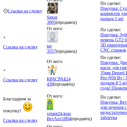
По сделке:
Покупка: Су
🙂
Ссылка на сделку
корректор дл
Smog
пальца 1 шт
3905
(продавец)
От кого:
По сделке:
Покупка: Зуб
+
ремень GT2 6
3D принтеро
tav
Ссылка на сделку
CNC станков
3557
(продавец)
По сделке:
От кого:
Покупка: Др
насос для гр
+
35мм Denzel
Pro (950 Вт / 
КРАСРАБ24
Ссылка на сделку
подъем 8,5 м)
439
(продавец)
года! Провер
От кого:
По сделке:
Благодарим за
Покупка: Вет
для лечения 
покупку!
недостаточно
vetapt24-kras
таблетка
ВетАпт
1894
(продавец)
Ссылка на сделку
От кого: