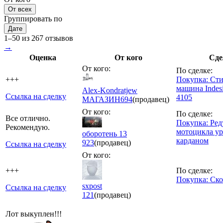
От всех
Группировать по
Дате
1–50 из 267 отзывов
→
Оценка
От кого
Сде
От кого:
По сделке:
+++
Покупка: Сти
машина Inde
Alex-Kondratjew
Ссылка на сделку
4105
МАГАЗИН
694
(продавец)
От кого:
По сделке:
Все отлично.
Покупка: Ред
Рекомендую.
мотоцикла ур
оборотень 13
карданом
923
(продавец)
Ссылка на сделку
От кого:
+++
По сделке:
Покупка: Ско
sxpost
Ссылка на сделку
121
(продавец)
Лот выкуплен!!!