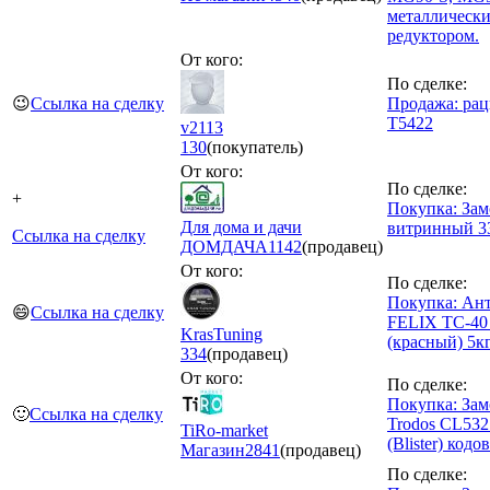
металлическ
редуктором.
От кого:
По сделке:
😉
Ссылка на сделку
Продажа: рац
T5422
v2113
130
(покупатель)
От кого:
По сделке:
+
Покупка: Зам
Для дома и дачи
витринный 3
Ссылка на сделку
ДОМДАЧА
1142
(продавец)
От кого:
По сделке:
Покупка: Ан
😄
Ссылка на сделку
FELIX ТС-40
KrasTuning
(красный) 5к
334
(продавец)
От кого:
По сделке:
Покупка: Зам
🙂
Ссылка на сделку
Trodos CL532
TiRo-market
(Blister) кодо
Магазин
2841
(продавец)
По сделке: