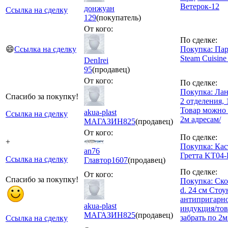
Ветерок-12
донжуан
Ссылка на сделку
129
(покупатель)
От кого:
По сделке:
😄
Ссылка на сделку
Покупка: Пар
Steam Cuisine 
DenIrei
95
(продавец)
От кого:
По сделке:
Покупка: Лан
Спасибо за покупку!
2 отделения, 1
Товар можно 
akua-plast
Ссылка на сделку
2м адресам/
МАГАЗИН
825
(продавец)
От кого:
По сделке:
+
Покупка: Кас
an76
Гретта KТ04-
Ссылка на сделку
Главтор
1607
(продавец)
По сделке:
От кого:
Спасибо за покупку!
Покупка: Ско
d. 24 см Стоу
антипригарно
akua-plast
индукция/то
МАГАЗИН
825
(продавец)
забрать по 2м
Ссылка на сделку