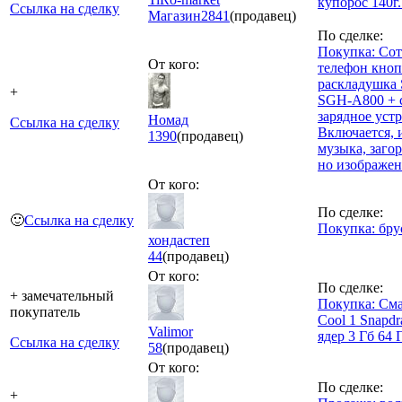
купорос 140г.
Ссылка на сделку
Магазин
2841
(продавец)
По сделке:
Покупка: Со
От кого:
телефон кно
раскладушка
+
SGH-A800 + 
зарядное уст
Номад
Ссылка на сделку
Включается, 
1390
(продавец)
музыка, загор
но изображен
От кого:
По сделке:
🙂
Ссылка на сделку
Покупка: бру
хондастеп
44
(продавец)
От кого:
По сделке:
+ замечательный
Покупка: См
покупатель
Cool 1 Snapdr
Valimor
ядер 3 Гб 64 
Ссылка на сделку
58
(продавец)
От кого:
По сделке:
+