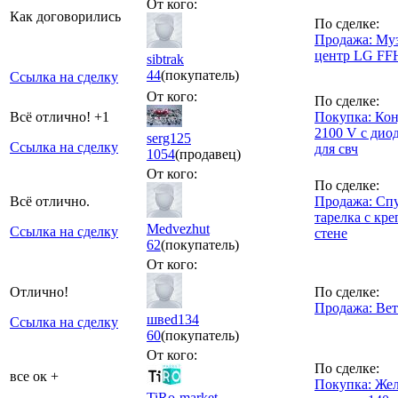
От кого:
Как договорились
По сделке:
Продажа: Му
центр LG FF
sibtrak
44
(покупатель)
Ссылка на сделку
От кого:
По сделке:
Всё отлично! +1
Покупка: Кон
2100 V с дио
serg125
Ссылка на сделку
для свч
1054
(продавец)
От кого:
По сделке:
Всё отлично.
Продажа: Сп
тарелка с кр
Medvezhut
Ссылка на сделку
стене
62
(покупатель)
От кого:
Отлично!
По сделке:
Продажа: Вет
швеd134
Ссылка на сделку
60
(покупатель)
От кого:
По сделке:
все ок +
Покупка: Же
TiRo-market