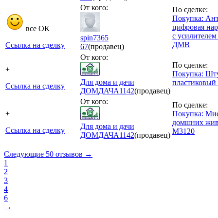
От кого:
По сделке:
Покупка: Ан
цифровая нар
все ОК
с усилителем
spin7365
ДМВ
Ссылка на сделку
67
(продавец)
От кого:
По сделке:
+
Покупка: Шт
Для дома и дачи
пластиковый 
Ссылка на сделку
ДОМДАЧА
1142
(продавец)
От кого:
По сделке:
+
Покупка: Мис
домшних жив
Для дома и дачи
Ссылка на сделку
М3120
ДОМДАЧА
1142
(продавец)
Следующие 50 отзывов →
1
2
3
4
6
→