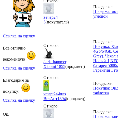
От кого:
По сделке:
Продажа: мот
угловой
вечер24
5
(покупатель)
Ссылка на сделку
По сделке:
От кого:
Покупка: Xia
Всё отлично.
4Gb/64Gb. Се
Grey). Чехол 
рекомендую
Новый. [ NFC
dark_hammer
батарея 5000
Xiaomi
1855
(продавец)
Ссылка на сделку
Гарантия 1 го
От кого:
Благодарим за
По сделке:
Покупка: Энд
покупку!
таблетка
vetapt24-kras
ВетАпт
1894
(продавец)
Ссылка на сделку
От кого:
По сделке:
Ок.
Продажа: зап