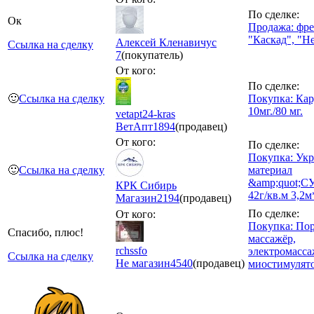
По сделке:
Ок
Продажа: фре
"Каскад", "Н
Алексей Кленавичус
Ссылка на сделку
7
(покупатель)
От кого:
По сделке:
🙂
Ссылка на сделку
Покупка: Кар
10мг./80 мг.
vetapt24-kras
ВетАпт
1894
(продавец)
От кого:
По сделке:
Покупка: Ук
🙂
Ссылка на сделку
материал
&amp;quot;С
КРК Сибирь
42г/кв.м 3,2м*
Магазин
2194
(продавец)
По сделке:
От кого:
Покупка: По
Спасибо, плюс!
массажёр,
rchssfo
электромасса
Ссылка на сделку
Не магазин
4540
(продавец)
миостимулято