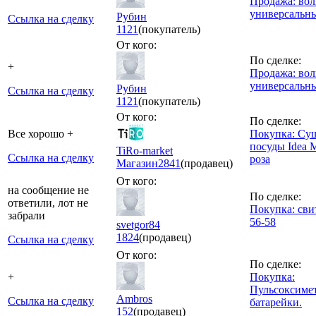
Продажа: вол
универсальн
Рубин
Ссылка на сделку
1121
(покупатель)
От кого:
По сделке:
+
Продажа: вол
универсальн
Рубин
Ссылка на сделку
1121
(покупатель)
От кого:
По сделке:
Все хорошо +
Покупка: Су
посуды Idea 
TiRo-market
Ссылка на сделку
роза
Магазин
2841
(продавец)
От кого:
на сообщение не
По сделке:
ответили, лот не
Покупка: сви
забрали
56-58
svetgor84
1824
(продавец)
Ссылка на сделку
От кого:
По сделке:
+
Покупка:
Пульсоксиме
Ambros
Ссылка на сделку
батарейки.
152
(продавец)