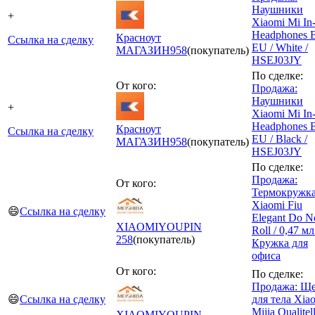
Наушники
+
Xiaomi Mi In
Headphones B
Красноут
Ссылка на сделку
EU / White /
МАГАЗИН
958
(покупатель)
HSEJ03JY
По сделке:
От кого:
Продажа:
Наушники
+
Xiaomi Mi In
Headphones B
Красноут
Ссылка на сделку
EU / Black /
МАГАЗИН
958
(покупатель)
HSEJ03JY
По сделке:
Продажа:
От кого:
Термокружк
Xiaomi Fiu
😄
Ссылка на сделку
Elegant Do N
XIAOMIYOUPIN
Roll / 0,47 мл
258
(покупатель)
Кружка для
офиса
От кого:
По сделке:
Продажа: Ще
😄
Ссылка на сделку
для тела Xia
Mijia Qualitel
XIAOMIYOUPIN