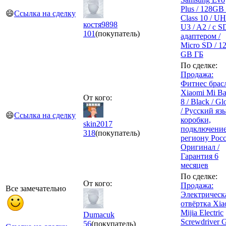
Plus / 128GB 
😄
Ссылка на сделку
Class 10 / UH
костя9898
U3 / A2 / с S
101
(покупатель)
адаптером /
Micro SD / 1
GB ГБ
По сделке:
Продажа:
Фитнес брас
Xiaomi Mi B
От кого:
8 / Black / Gl
/ Русский яз
😄
Ссылка на сделку
коробки,
skin2017
подключение
318
(покупатель)
региону Росс
Оригинал /
Гарантия 6
месяцев
По сделке:
От кого:
Продажа:
Все замечательно
Электрическ
отвёртка Xia
Mijia Electric
Dumacuk
Screwdriver G
56
(покупатель)