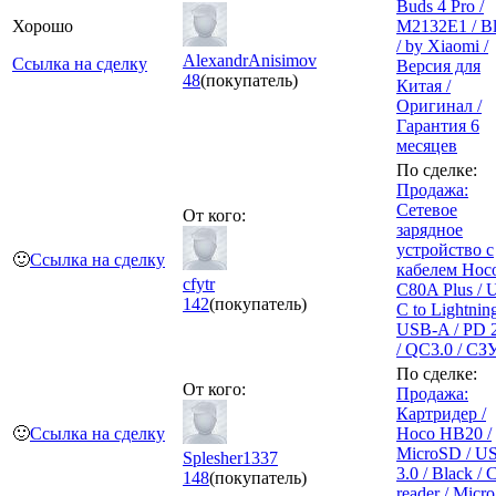
Buds 4 Pro /
Хорошо
M2132E1 / B
/ by Xiaomi /
AlexandrAnisimov
Ссылка на сделку
Версия для
48
(покупатель)
Китая /
Оригинал /
Гарантия 6
месяцев
По сделке:
Продажа:
Сетевое
От кого:
зарядное
устройство с
🙂
Ссылка на сделку
кабелем Hoc
cfytr
C80A Plus / 
142
(покупатель)
C to Lightning
USB-A / PD
/ QC3.0 / СЗ
По сделке:
От кого:
Продажа:
Картридер /
🙂
Ссылка на сделку
Hoco HB20 /
MicroSD / U
Splesher1337
3.0 / Black / 
148
(покупатель)
reader / Micr