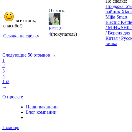
По сделке:
Продажа: У
От кого:
чайник Xiao
Mijia Smart
все огонь,
Electric Kettl
спасибо!)
/ MJHwSH0
FF122
/ Версия для
4
(покупатель)
Ссылка на сделку
Китая / Русс
вилка
Следующие 50 отзывов →
1
2
3
4
152
→
О проекте
Наши вакансии
Блог компании
Помощь