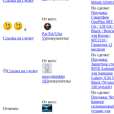
Ссылка на сделку
MJddLSD00
По сделке:
Продажа:
Смартфон
От кого:
OnePlus 9RT 
Gb / 128 Gb /
d
Black / Верс
PacTuUUka
для Китая /
Ссылка на сделку
55
(покупатель)
MT2110 /
Гарантия 12
месяцев
По сделке:
Продажа:
От кого:
Защитное ст
MTB Antistat
🙂
Ссылка на сделку
для Samsung
pussyshredder
Galaxy A34 5
182
(покупатель)
Black [Устан
100 рублей]
По сделке:
Продажа: Чех
Бампер
От кого:
силиконовый
Отлично
углами для