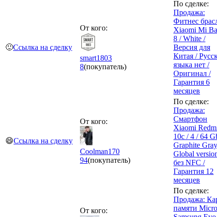
По сделке:
Продажа:
Фитнес брас
От кого:
Xiaomi Mi B
8 / White /
🙂
Ссылка на сделку
Версия для
Китая / Русс
smart1803
языка нет /
8
(покупатель)
Оригинал /
Гарантия 6
месяцев
По сделке:
Продажа:
Смартфон
От кого:
Xiaomi Redm
10c / 4 / 64 G
😄
Ссылка на сделку
Graphite Gray
Coolman170
Global version
94
(покупатель)
без NFC /
Гарантия 12
месяцев
По сделке:
Продажа: Ка
памяти Micr
От кого:
Samsung Evo