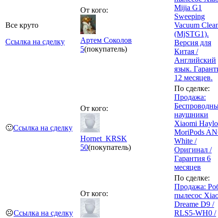
Mijia G1
От кого:
Sweeping
Все круто
Vacuum Clean
(MjSTG1).
Артем Соколов
Ссылка на сделку
Версия для
5
(покупатель)
Китая /
Английский
язык. Гарант
12 месяцев.
По сделке:
Продажа:
Беспроводн
От кого:
наушники
Xiaomi Hayl
🙂
Ссылка на сделку
MoriPods AN
Hornet_KRSK
White /
50
(покупатель)
Оригинал /
Гарантия 6
месяцев
По сделке:
Продажа: Ро
От кого:
пылесос Xia
Dreame D9 /
☹️
Ссылка на сделку
RLS5-WH0 /