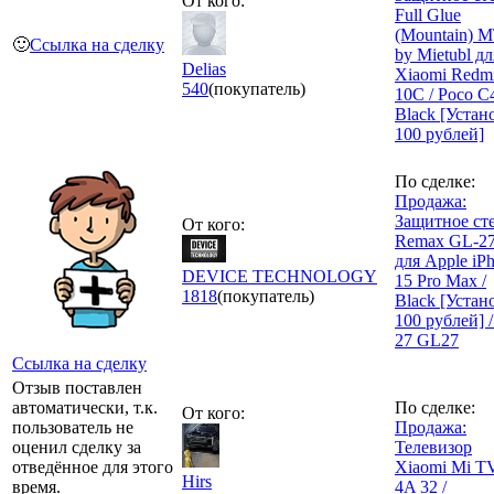
От кого:
Full Glue
(Mountain) 
🙂
Ссылка на сделку
by Mietubl дл
Delias
Xiaomi Redm
540
(покупатель)
10C / Poco C4
Black [Устан
100 рублей]
По сделке:
Продажа:
Защитное ст
От кого:
Remax GL-2
для Apple iP
DEVICE TECHNOLOGY
15 Pro Max /
1818
(покупатель)
Black [Устан
100 рублей] 
27 GL27
Ссылка на сделку
Отзыв поставлен
автоматически, т.к.
По сделке:
От кого:
пользователь не
Продажа:
оценил сделку за
Телевизор
отведённое для этого
Xiaomi Mi T
Hirs
время.
4A 32 /