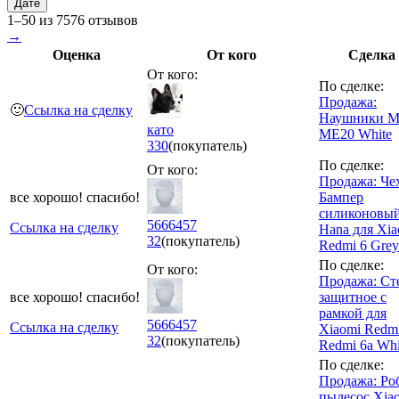
Дате
1–50 из 7576 отзывов
→
Оценка
От кого
Сделка
От кого:
По сделке:
Продажа:
🙂
Ссылка на сделку
Наушники M
като
ME20 White
330
(покупатель)
По сделке:
От кого:
Продажа: Чех
все хорошо! спасибо!
Бампер
силиконовы
5666457
Ссылка на сделку
Hana для Xia
32
(покупатель)
Redmi 6 Grey
По сделке:
От кого:
Продажа: Ст
все хорошо! спасибо!
защитное с
рамкой для
5666457
Ссылка на сделку
Xiaomi Redmi
32
(покупатель)
Redmi 6a Whi
По сделке:
Продажа: Ро
пылесос Xia