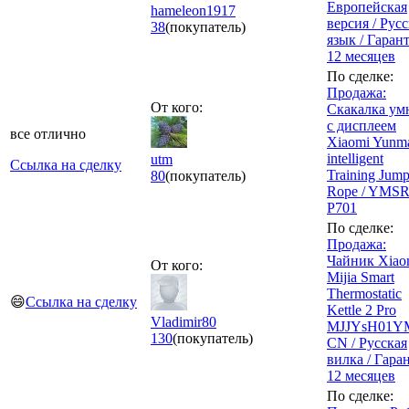
Европейская
hameleon1917
версия / Рус
38
(покупатель)
язык / Гаран
12 месяцев
По сделке:
Продажа:
От кого:
Скакалка ум
с дисплеем
все отлично
Xiaomi Yunm
intelligent
utm
Ссылка на сделку
Training Jum
80
(покупатель)
Rope / YMSR
P701
По сделке:
Продажа:
Чайник Xiao
От кого:
Mijia Smart
Thermostatic
😄
Ссылка на сделку
Kettle 2 Pro
Vladimir80
MJJYsH01Y
130
(покупатель)
CN / Русская
вилка / Гара
12 месяцев
По сделке: