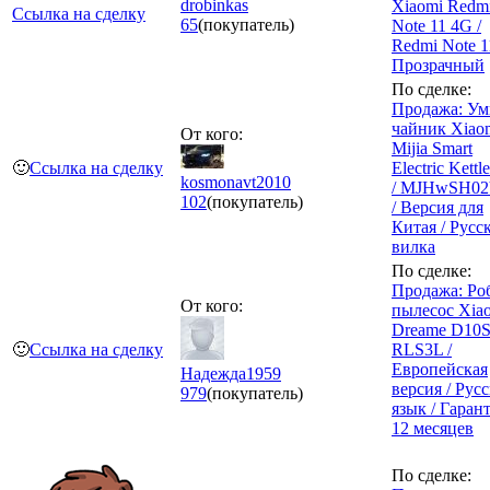
drobinkas
Xiaomi Redm
Ссылка на сделку
65
(покупатель)
Note 11 4G /
Redmi Note 1
Прозрачный
По сделке:
Продажа: У
чайник Xiao
От кого:
Mijia Smart
🙂
Ссылка на сделку
Electric Kettl
kosmonavt2010
/ MJHwSH0
102
(покупатель)
/ Версия для
Китая / Русс
вилка
По сделке:
Продажа: Ро
От кого:
пылесос Xia
Dreame D10S
🙂
Ссылка на сделку
RLS3L /
Европейская
Надежда1959
версия / Рус
979
(покупатель)
язык / Гаран
12 месяцев
По сделке: