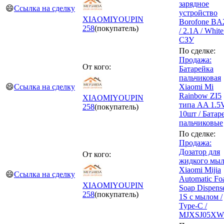
зарядное
😄
Ссылка на сделку
устройство
XIAOMIYOUPIN
Borofone B
258
(покупатель)
/ 2.1A / White
СЗУ
По сделке:
Продажа:
От кого:
Батарейка
пальчиковая
😄
Ссылка на сделку
Xiaomi Mi
Rainbow ZI5
XIAOMIYOUPIN
типа AA 1.5V
258
(покупатель)
10шт / Батар
пальчиковые
По сделке:
Продажа:
Дозатор для
От кого:
жидкого мыл
Xiaomi Mijia
😄
Ссылка на сделку
Automatic F
XIAOMIYOUPIN
Soap Dispens
258
(покупатель)
1S с мылом /
Type-C /
MJXSJ05XW