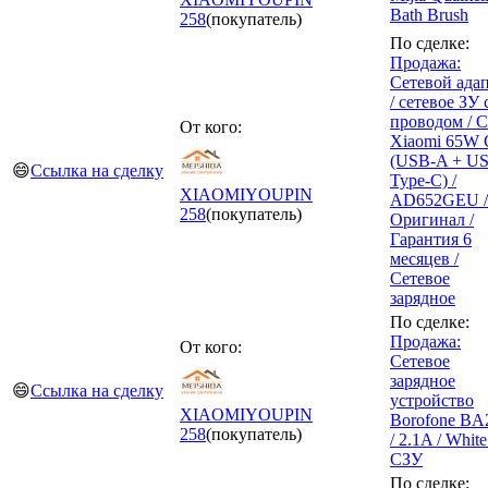
Bath Brush
258
(покупатель)
По сделке:
Продажа:
Сетевой ада
/ сетевое ЗУ 
проводом / С
От кого:
Xiaomi 65W 
(USB-A + U
😄
Ссылка на сделку
Type-C) /
XIAOMIYOUPIN
AD652GEU /
258
(покупатель)
Оригинал /
Гарантия 6
месяцев /
Сетевое
зарядное
По сделке:
Продажа:
От кого:
Сетевое
зарядное
😄
Ссылка на сделку
устройство
XIAOMIYOUPIN
Borofone B
258
(покупатель)
/ 2.1A / White
СЗУ
По сделке: