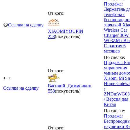
Продажа:
Держатель д
От кого:
телефона с
беспроводно
😄
Ссылка на сделку
зарядкой Xia
Wireless Car
XIAOMIYOUPIN
Charger 30W 
258
(покупатель)
W03ZM / Blac
Гарантия 6
месяцев
По сделке:
Продажа: Бл
управления
От кого:
умным домо
+++
Xiaomi Mi Sm
Home Gatewa
Василий_Диммочкин
Ссылка на сделку
/
558
(покупатель)
ZNDmWG0
/ Версия для
Китая
По сделке:
Продажа:
Беспроводн
наушники R
От кого: