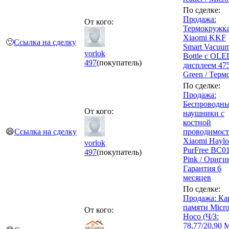
По сделке:
Продажа:
От кого:
Термокружк
Xiaomi KKF
🙂
Ссылка на сделку
Smart Vacuu
vorlok
Bottle с OLE
497
(покупатель)
дисплеем 475
Green / Терм
По сделке:
Продажа:
Беспроводн
От кого:
наушники с
костной
😄
Ссылка на сделку
проводимос
Xiaomi Hayl
vorlok
PurFree BC01
497
(покупатель)
Pink / Ориги
Гарантия 6
месяцев
По сделке:
Продажа: Ка
памяти Micr
От кого:
Hoco (Ч/З:
78,77/20,90 