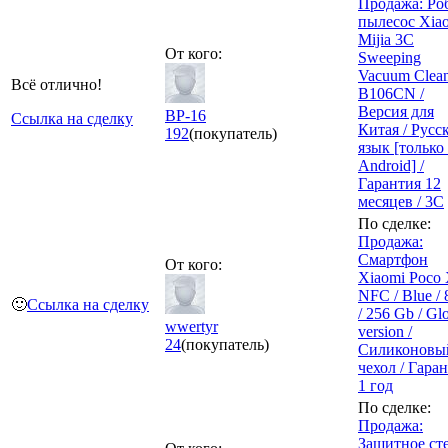
Продажа: Ро
пылесос Xia
Mijia 3C
От кого:
Sweeping
Vacuum Clean
Всё отлично!
B106CN /
Версия для
BP-16
Ссылка на сделку
Китая / Русс
192
(покупатель)
язык [только
Android] /
Гарантия 12
месяцев / 3C
По сделке:
Продажа:
Смартфон
От кого:
Xiaomi Poco 
NFC / Blue /
🙂
Ссылка на сделку
/ 256 Gb / Gl
wwertyr
version /
24
(покупатель)
Силиконовы
чехол / Гара
1 год
По сделке:
Продажа:
Защитное ст