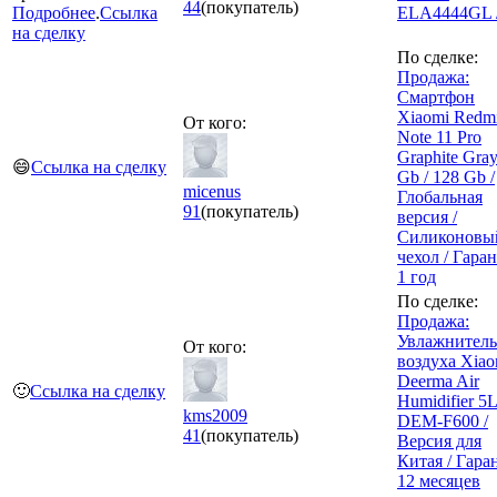
44
(покупатель)
Подробнее
.
Ссылка
ELA4444GL /
на сделку
По сделке:
Продажа:
Смартфон
Xiaomi Redm
От кого:
Note 11 Pro
Graphite Gray
😄
Ссылка на сделку
Gb / 128 Gb /
micenus
Глобальная
91
(покупатель)
версия /
Силиконовы
чехол / Гара
1 год
По сделке:
Продажа:
Увлажнитель
От кого:
воздуха Xiao
Deerma Air
🙂
Ссылка на сделку
Humidifier 5L
kms2009
DEM-F600 /
41
(покупатель)
Версия для
Китая / Гара
12 месяцев