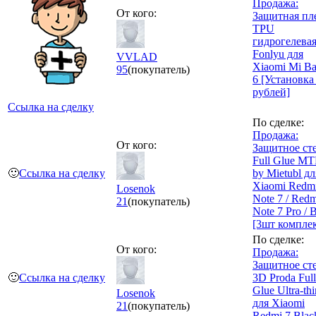
Продажа:
От кого:
Защитная пл
TPU
гидрогелева
Fonlyu для
VVLAD
Xiaomi Mi B
95
(покупатель)
6 [Установка
рублей]
Ссылка на сделку
По сделке:
Продажа:
От кого:
Защитное ст
Full Glue M
🙂
Ссылка на сделку
by Mietubl дл
Xiaomi Redm
Losenok
Note 7 / Red
21
(покупатель)
Note 7 Pro / 
[3шт комплек
По сделке:
От кого:
Продажа:
Защитное ст
🙂
Ссылка на сделку
3D Proda Full
Glue Ultra-th
Losenok
для Xiaomi
21
(покупатель)
Redmi 7 Blac