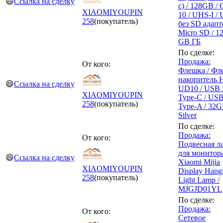
😄
Ссылка на сделку
с) / 128GB / 
XIAOMIYOUPIN
10 / UHS-I / 
258
(покупатель)
без SD адапт
Micro SD / 1
GB ГБ
По сделке:
Продажа:
От кого:
Флешка / Фл
накопитель 
😄
Ссылка на сделку
UD10 / USB 3
XIAOMIYOUPIN
Type-C / US
258
(покупатель)
Type-A / 32G
Silver
По сделке:
Продажа:
От кого:
Подвесная л
для монитор
😄
Ссылка на сделку
Xiaomi Mijia
XIAOMIYOUPIN
Display Hang
258
(покупатель)
Light Lamp /
MJGJD01YL
По сделке:
Продажа:
От кого:
Сетевое