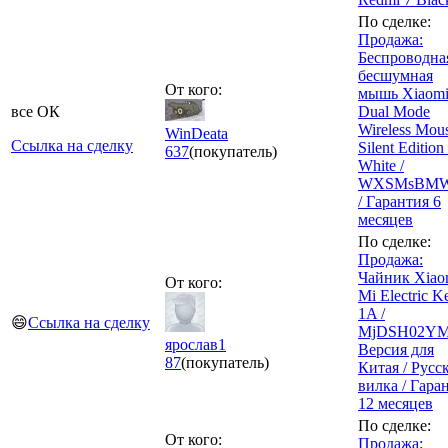
По сделке:
Продажа:
Беспроводна
бесшумная
От кого:
мышь Xiaomi
все ОК
Dual Mode
Wireless Mou
WinDeata
Ссылка на сделку
Silent Edition 
637
(покупатель)
White /
WXSMsBMW
/ Гарантия 6
месяцев
По сделке:
Продажа:
Чайник Xiao
От кого:
Mi Electric Ke
1A /
😄
Ссылка на сделку
MjDSH02YM
ярослав1
Версия для
87
(покупатель)
Китая / Русс
вилка / Гара
12 месяцев
По сделке:
От кого:
Продажа: