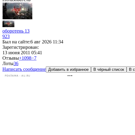
оборотень 13
923
Был на сайте:
6 авг 2026 11:34
Зарегистрирован:
13 июня 2011 05:41
Отзывы
+1098
−7
Лоты
3
6
Написать сообщение
Добавить в избранное
В чёрный список
В с
РЕКЛАМА • AU.RU