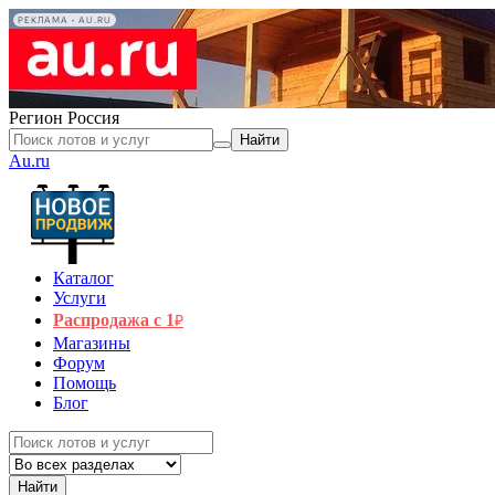
РЕКЛАМА • AU.RU
Регион
Россия
Найти
Au.ru
Каталог
Услуги
Распродажа с 1
₽
Магазины
Форум
Помощь
Блог
Найти