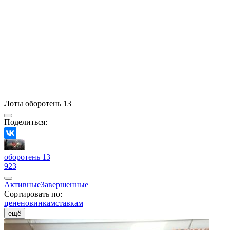
Лоты оборотень 13
Поделиться:
оборотень 13
923
Активные
Завершенные
Сортировать по:
цене
новинкам
ставкам
ещё