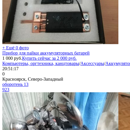
+ Ещё 0 фото
Прибор для пайки аккумуляторных батарей
1 000
руб.
Купить сейчас за
2 000
руб.
Компьютеры, оргтехника, канцтовары
/
Аксессуары
/
Аккумулято
20:51:17
0
Красноярск, Северо-Западный
оборотень 13
923