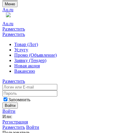
Меню
Au.ru
Au.ru
Разместить
Разместить
Товар (Лот)
Услугу
Промо (Объявление)
Заявку (Тендер)
Новая акция
Вакансию
Разместить
Запомнить
Войти
Войти
Или:
Регистрация
Разместить
Войти
Пользователь