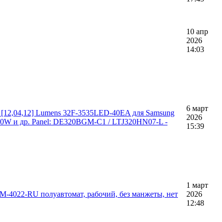
10 апр
2026
14:03
6 март
12,04,12] Lumens 32F-3535LED-40EA для Samsung
2026
 и др. Panel: DE320BGM-C1 / LTJ320HN07-L -
15:39
1 март
-4022-RU полуавтомат, рабочий, без манжеты, нет
2026
12:48