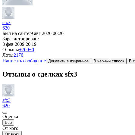
sfx3
620
Был на сайте:
9 авг 2026 06:20
Зарегистрирован:
8 фев 2009 20:19
Отзывы
+709
−0
Лоты
217
6
Написать сообщение
Добавить в избранное
В чёрный список
В с
Отзывы о сделках sfx3
sfx3
620
Оценка
Все
От кого
От всех