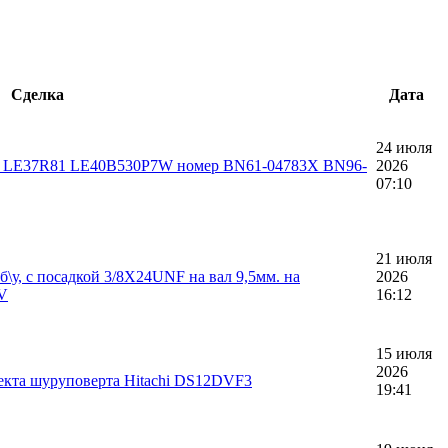
Сделка
Дата
24 июля
30, LE37R81 LE40B530P7W номер BN61-04783X BN96-
2026
07:10
21 июля
\у, с посадкой 3/8X24UNF на вал 9,5мм. на
2026
8V
16:12
15 июля
2026
екта шуруповерта Hitachi DS12DVF3
19:41