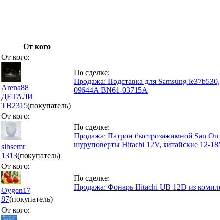
От кого
От кого:
По сделке:
Продажа: Подставка для Samsung le37b5
Arena88
09644A BN61-03715A
ДЕТАЛИ
ТВ
2315
(покупатель)
От кого:
По сделке:
Продажа: Патрон быстрозажимной San Ou б
шуруповерты Hitachi 12V, китайские 12-1
sibsemr
1313
(покупатель)
От кого:
По сделке:
Продажа: Фонарь Hitachi UB 12D из компл
Oygen17
87
(покупатель)
От кого: