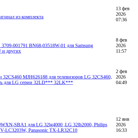
13 фев
2026
игинал из комплекта
07:36
8 фев
rd 3709-001791 BN68-03518W-01 для Samsung
2026
и других
11:57
2 фев
йн 32CS460 MJH626188 для телевизоров LG 32CS460,
2026
ть для LG серии 32LD*** 32LK***
04:49
12 янв
WXN-SBA1 для LG 32lg4000 ,LG 32lh2000, Philips
2026
STV-LC3203W, Panasonic TX-LR32C10
16:33