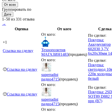
От всех
Группировать по
Дате
1–50 из 331 отзыва
→
Оценка
От кого
Сделка
От кого:
По сделке:
Покупка:
+1
Аккумулятор
602030 3,7V
Технопозитив
Ссылка на сделку
6х20х30мм 14
МАГАЗИН
1483
(продавец)
От кого:
По сделке:
Покупка:
🙂
Ссылка на сделку
светодиод 10
220в холодны
superradist
белый
радио
4715
(продавец)
От кого:
По сделке:
Покупка: 2S
🙂
Ссылка на сделку
SOT89 D882
superradist
npn (B7)
радио
4715
(продавец)
От кого: