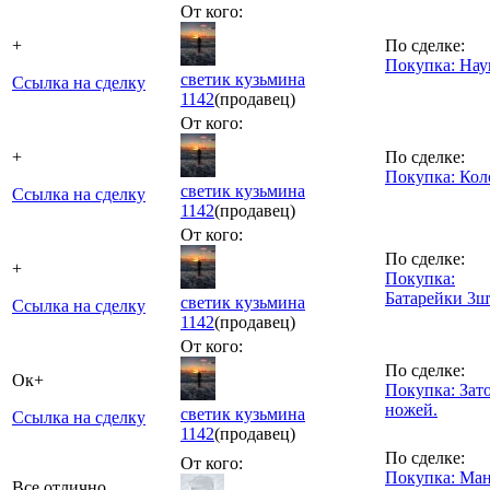
От кого:
+
По сделке:
Покупка: На
светик кузьмина
Ссылка на сделку
1142
(продавец)
От кого:
+
По сделке:
Покупка: Кол
светик кузьмина
Ссылка на сделку
1142
(продавец)
От кого:
По сделке:
+
Покупка:
Батарейки 3ш
светик кузьмина
Ссылка на сделку
1142
(продавец)
От кого:
По сделке:
Ок+
Покупка: Зат
ножей.
светик кузьмина
Ссылка на сделку
1142
(продавец)
По сделке:
От кого:
Покупка: Ма
Все отлично,