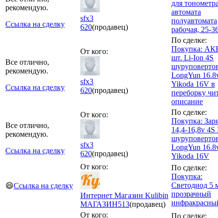
для тонометр
рекомендую.
автомата
sfx3
полуавтомата
Ссылка на сделку
620
(продавец)
рабочая, 25-36
По сделке:
Покупка: АКБ
От кого:
шт. Li-Ion 4S
Все отлично,
шуруповерто
рекомендую.
LongYun 16.8v
sfx3
Yikoda 16V в
Ссылка на сделку
620
(продавец)
переборку чи
описание
По сделке:
От кого:
Покупка: Зар
Все отлично,
14,4-16,8v 4S 
рекомендую.
шуруповерто
sfx3
LongYun 16.8v
Ссылка на сделку
620
(продавец)
Yikoda 16V
От кого:
По сделке:
Покупка:
Светодиод 5 
😄
Ссылка на сделку
прозрачный
Интернет Магазин Kulibin
инфракрасны
МАГАЗИН
513
(продавец)
От кого:
По сделке: