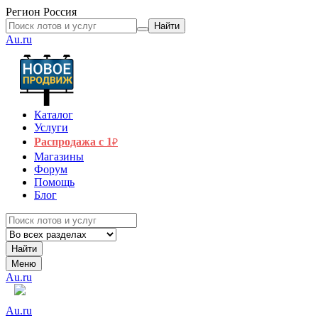
Регион
Россия
Найти
Au.ru
Каталог
Услуги
Распродажа с 1
₽
Магазины
Форум
Помощь
Блог
Найти
Меню
Au.ru
Au.ru