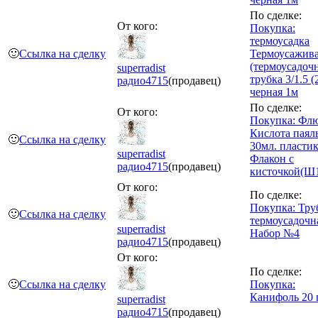
По сделке:
От кого:
Покупка:
термоусадка
🙂
Ссылка на сделку
Термоусажив
(термоусадочн
superradist
трубка 3/1.5 (
радио
4715
(продавец)
черная 1м
По сделке:
От кого:
Покупка: Фл
Кислота паял
🙂
Ссылка на сделку
30мл. пласти
superradist
Флакон с
радио
4715
(продавец)
кисточкой(Ш
От кого:
По сделке:
Покупка: Тру
🙂
Ссылка на сделку
термоусадочн
superradist
Набор №4
радио
4715
(продавец)
От кого:
По сделке:
🙂
Ссылка на сделку
Покупка:
Канифоль 20 
superradist
радио
4715
(продавец)