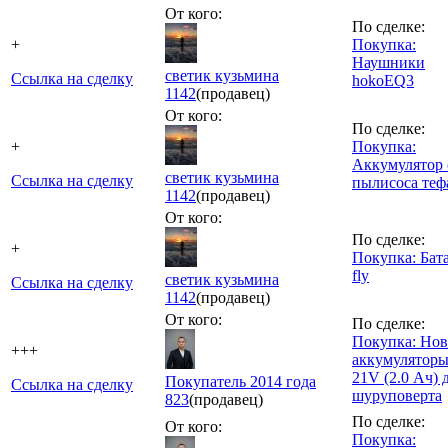
От кого:
По сделке:
+
Покупка:
Наушники
светик кузьмина
Ссылка на сделку
hokoEQ3
1142
(продавец)
От кого:
По сделке:
+
Покупка:
Аккумулятор 
светик кузьмина
Ссылка на сделку
пылисоса теф
1142
(продавец)
От кого:
По сделке:
+
Покупка: Бат
fly
светик кузьмина
Ссылка на сделку
1142
(продавец)
От кого:
По сделке:
Покупка: Но
+++
аккумуляторы
21V (2.0 Ач) 
Покупатель 2014 года
Ссылка на сделку
шуруповерта
823
(продавец)
По сделке:
От кого:
Покупка: