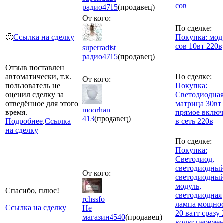
сов
радио
4715
(продавец)
От кого:
По сделке:
🙂
Ссылка на сделку
Покупка: мод
сов 10вт 220в
superradist
радио
4715
(продавец)
Отзыв поставлен
автоматически, т.к.
По сделке:
От кого:
пользователь не
Покупка:
оценил сделку за
Светодиодна
отведённое для этого
матрица 30вт
moorhan
время.
прямое включ
413
(продавец)
Подробнее
.
Ссылка
в сеть 220в
на сделку
По сделке:
Покупка:
Светодиод,
светодиодный
От кого:
светодиодны
модуль,
Спасибо, плюс!
светодиодная
rchssfo
лампа мощно
Ссылка на сделку
Не
20 ватт сразу
магазин
4540
(продавец)
вольт переме