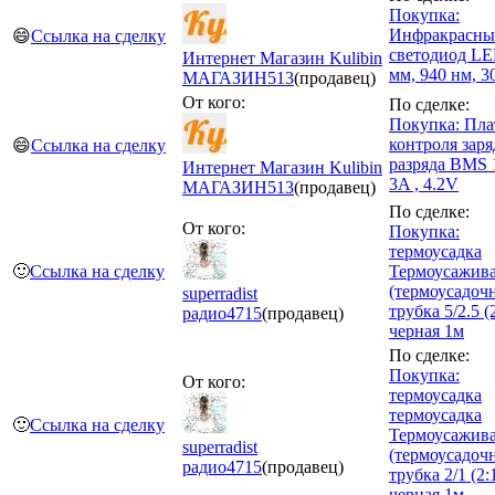
Покупка:
Инфракрасн
😄
Ссылка на сделку
светодиод LE
Интернет Магазин Kulibin
мм, 940 нм, 
МАГАЗИН
513
(продавец)
От кого:
По сделке:
Покупка: Пла
контроля заря
😄
Ссылка на сделку
разряда BMS 
Интернет Магазин Kulibin
3A , 4.2V
МАГАЗИН
513
(продавец)
По сделке:
От кого:
Покупка:
термоусадка
🙂
Ссылка на сделку
Термоусажив
(термоусадочн
superradist
трубка 5/2.5 (
радио
4715
(продавец)
черная 1м
По сделке:
Покупка:
От кого:
термоусадка
термоусадка
🙂
Ссылка на сделку
Термоусажив
superradist
(термоусадочн
радио
4715
(продавец)
трубка 2/1 (2:
черная 1м