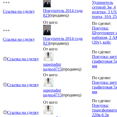
+++
Удлинитель
сетевой 3м, 4
Покупатель 2014 года
Ссылка на сделку
розетки, 3 U
823
(продавец)
порта, 10А 2
От кого:
По сделке:
Покупка:
+++
Шуруповерт 
набором, 2 А
Покупатель 2014 года
Ссылка на сделку
(20v), кейс
823
(продавец)
От кого:
По сделке:
Покупка: щет
🙂
Ссылка на сделку
графитовая 5
superradist
мм
радио
4715
(продавец)
От кого:
По сделке:
Покупка: щет
🙂
Ссылка на сделку
графитовая 5
superradist
мм
радио
4715
(продавец)
По сделке:
От кого:
Покупка:
трансформато
🙂
Ссылка на сделку
220в-6.5в