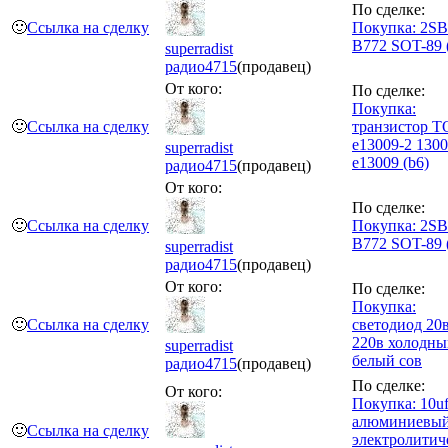
По сделке:
🙂
Ссылка на сделку
Покупка: 2SB
B772 SOT-89 
superradist
радио
4715
(продавец)
От кого:
По сделке:
Покупка:
🙂
Ссылка на сделку
транзистор T
e13009-2 130
superradist
e13009 (b6)
радио
4715
(продавец)
От кого:
По сделке:
🙂
Ссылка на сделку
Покупка: 2SB
B772 SOT-89 
superradist
радио
4715
(продавец)
От кого:
По сделке:
Покупка:
🙂
Ссылка на сделку
светодиод 20
220в холодны
superradist
белый сов
радио
4715
(продавец)
По сделке:
От кого:
Покупка: 10u
алюминиевы
🙂
Ссылка на сделку
электролитич