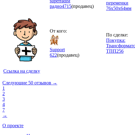
superradist
переменки
радио
4715
(продавец)
76х50х64мм
От кого:
По сделке:
Покупка:
Трансформат
Support
ТПП256
622
(продавец)
Ссылка на сделку
Следующие 50 отзывов →
1
2
3
4
7
→
О проекте