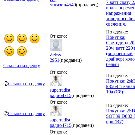
7 ватт сразу 2
магазин
4540
(продавец)
вольт переме
напряжения
холодного бе
свечения.
По сделке:
От кого:
Покупка:
Светодиод 20
20w ватт 220 
(встроенный
Zebss
драйвер) хол
2951
(продавец)
белый
Ссылка на сделку
От кого:
По сделке:
Покупка: 2sk
🙂
Ссылка на сделку
k3569 n-канал
superradist
10а (С8)
радио
4715
(продавец)
От кого:
По сделке:
Покупка: 2S
🙂
Ссылка на сделку
SOT89 D882
superradist
npn (B7)
радио
4715
(продавец)
От кого: