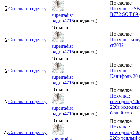
По сделке:
🙂
Ссылка на сделку
Покупка: 2SB
B772 SOT-89 
superradist
радио
4715
(продавец)
От кого:
По сделке:
🙂
Ссылка на сделку
Покупка: son
cr2032
superradist
радио
4715
(продавец)
От кого:
По сделке:
🙂
Ссылка на сделку
Покупка:
Канифоль 20 
superradist
радио
4715
(продавец)
От кого:
По сделке:
Покупка:
🙂
Ссылка на сделку
светодиод 50
220в холодны
superradist
белый сов
радио
4715
(продавец)
От кого:
По сделке:
Покупка:
🙂
Ссылка на сделку
светодиод 50
220в теплый 
superradist