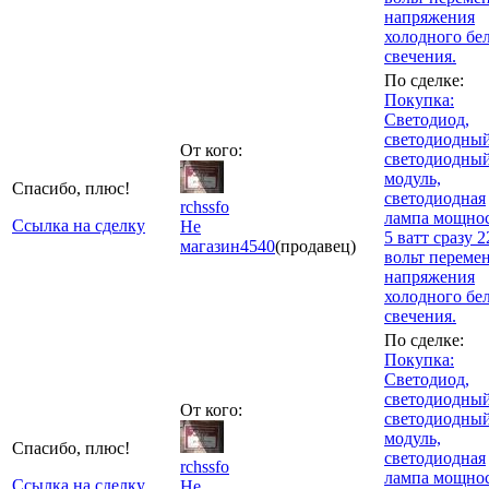
напряжения
холодного бе
свечения.
По сделке:
Покупка:
Светодиод,
светодиодный
От кого:
светодиодны
модуль,
Спасибо, плюс!
светодиодная
rchssfo
лампа мощно
Ссылка на сделку
Не
5 ватт сразу 2
магазин
4540
(продавец)
вольт переме
напряжения
холодного бе
свечения.
По сделке:
Покупка:
Светодиод,
светодиодный
От кого:
светодиодны
модуль,
Спасибо, плюс!
светодиодная
rchssfo
лампа мощно
Ссылка на сделку
Не