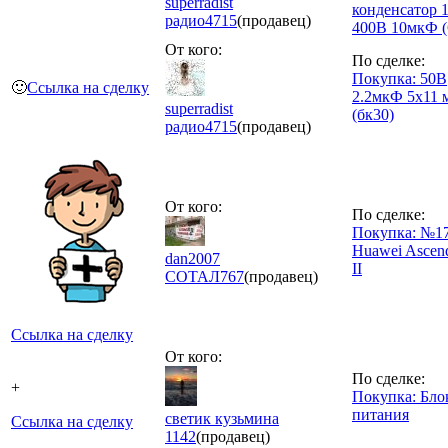
superradist
конденсатор 
радио
4715
(продавец)
400В 10мкФ (
От кого:
По сделке:
Покупка: 50В
🙂
Ссылка на сделку
2.2мкФ 5x11 
superradist
(бк30)
радио
4715
(продавец)
От кого:
По сделке:
Покупка: №17
Huawei Ascen
dan2007
II
СОТАЛ
767
(продавец)
Ссылка на сделку
От кого:
По сделке:
+
Покупка: Бло
питания
светик кузьмина
Ссылка на сделку
1142
(продавец)