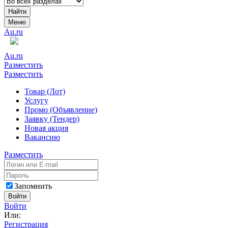
Найти
Меню
Au.ru
Au.ru
Разместить
Разместить
Товар (Лот)
Услугу
Промо (Объявление)
Заявку (Тендер)
Новая акция
Вакансию
Разместить
Запомнить
Войти
Войти
Или:
Регистрация