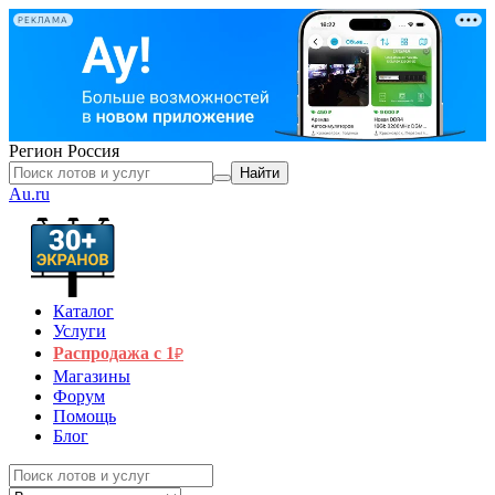
РЕКЛАМА
Регион
Россия
Найти
Au.ru
Каталог
Услуги
Распродажа с 1
₽
Магазины
Форум
Помощь
Блог