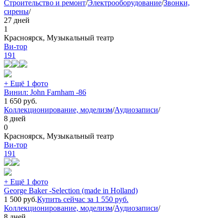
Строительство и ремонт
/
Электрооборудование
/
Звонки,
сирены
/
27 дней
1
Красноярск, Музыкальный театр
Ви-тор
191
+ Ещё 1 фото
Винил: John Farnham -86
1 650
руб.
Коллекционирование, моделизм
/
Аудиозаписи
/
8 дней
0
Красноярск, Музыкальный театр
Ви-тор
191
+ Ещё 1 фото
George Baker -Selection (made in Holland)
1 500
руб.
Купить сейчас за
1 550
руб.
Коллекционирование, моделизм
/
Аудиозаписи
/
8 дней