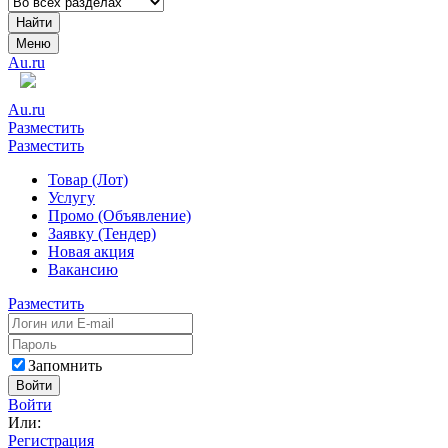
Найти
Меню
Au.ru
Au.ru
Разместить
Разместить
Товар (Лот)
Услугу
Промо (Объявление)
Заявку (Тендер)
Новая акция
Вакансию
Разместить
Запомнить
Войти
Войти
Или:
Регистрация