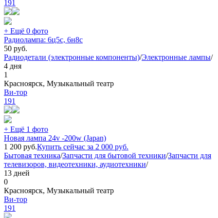
191
+ Ещё 0 фото
Радиолампа: 6ц5с, 6н8с
50
руб.
Радиодетали (электронные компоненты)
/
Электронные лампы
/
4 дня
1
Красноярск, Музыкальный театр
Ви-тор
191
+ Ещё 1 фото
Новая лампа 24v -200w (Japan)
1 200
руб.
Купить сейчас за
2 000
руб.
Бытовая техника
/
Запчасти для бытовой техники
/
Запчасти для
телевизоров, видеотехники, аудиотехники
/
13 дней
0
Красноярск, Музыкальный театр
Ви-тор
191