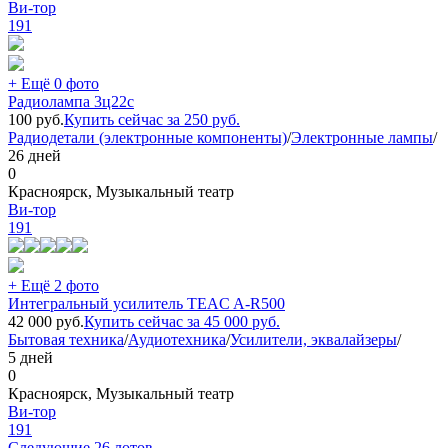
Ви-тор
191
+ Ещё 0 фото
Радиолампа 3ц22с
100
руб.
Купить сейчас за
250
руб.
Радиодетали (электронные компоненты)
/
Электронные лампы
/
26 дней
0
Красноярск, Музыкальный театр
Ви-тор
191
+ Ещё 2 фото
Интегральный усилитель TEAC A-R500
42 000
руб.
Купить сейчас за
45 000
руб.
Бытовая техника
/
Аудиотехника
/
Усилители, эквалайзеры
/
5 дней
0
Красноярск, Музыкальный театр
Ви-тор
191
Следующие 26 лотов →