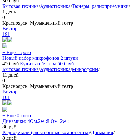
300
руб.
Бытовая техника
/
Аудиотехника
/
Тюнеры, радиоприёмники
/
1 день
0
Красноярск, Музыкальный театр
Ви-тор
191
+ Ещё 1 фото
Новый набор микрофонов 2 штуки
450
руб.
Купить сейчас за
500
руб.
Бытовая техника
/
Аудиотехника
/
Микрофоны
/
11 дней
0
Красноярск, Музыкальный театр
Ви-тор
191
+ Ещё 0 фото
Динамики: 4Ом,2w :8 Ом, 2w :
80
руб.
Радиодетали (электронные компоненты)
/
Динамики
/
8 дней