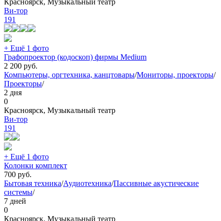
Красноярск, Музыкальный театр
Ви-тор
191
+ Ещё 1 фото
Графопроектор (кодоскоп) фирмы Medium
2 200
руб.
Компьютеры, оргтехника, канцтовары
/
Мониторы, проекторы
/
Проекторы
/
2 дня
0
Красноярск, Музыкальный театр
Ви-тор
191
+ Ещё 1 фото
Колонки комплект
700
руб.
Бытовая техника
/
Аудиотехника
/
Пассивные акустические
системы
/
7 дней
0
Красноярск, Музыкальный театр