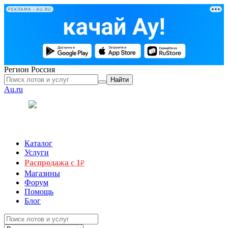
РЕКЛАМА • AU.RU
Регион
Россия
Найти
Au.ru
Каталог
Услуги
Распродажа с 1
₽
Магазины
Форум
Помощь
Блог