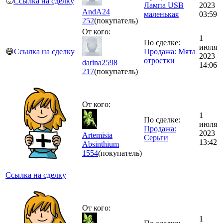
🙂
Ссылка на сделку
Лампа USB
2023
AndA24
маленькая
03:59
252
(покупатель)
От кого:
1
По сделке:
июля
😄
Ссылка на сделку
Продажа: Мята
2023
отростки
darina2598
14:06
217
(покупатель)
От кого:
1
По сделке:
июля
Продажа:
2023
Artemisia
Серьги
13:42
Absinthium
1554
(покупатель)
Ссылка на сделку
От кого:
1