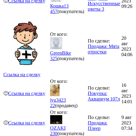
🙂
Ссылка на сделку
2023
Искусственные
Кошка13
09:26
цветы 3
457
(покупатель)
От кого:
20
По сделке:
авг
Продажа: Мята
2023
отростки
GreenBike
04:06
325
(покупатель)
Ссылка на сделку
От кого:
16
По сделке:
авг
🙂
Ссылка на сделку
Покупка:
2023
Аквариум 107л
lyu3423
14:01
22
(продавец)
От кого:
По сделке:
9 авг
🙂
Ссылка на сделку
Продажа:
2023
OZAKI
Плеер
07:34
230
(покупатель)