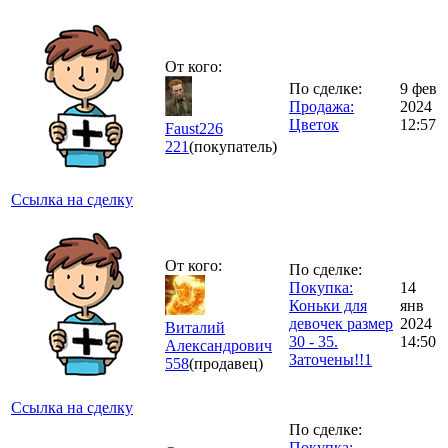
От кого:
По сделке:
9 фев
Продажа:
2024
Цветок
12:57
Faust226
221
(покупатель)
Ссылка на сделку
От кого:
По сделке:
Покупка:
14
Коньки для
янв
девочек размер
2024
Виталий
30 - 35.
14:50
Александрович
Заточены!!1
558
(продавец)
Ссылка на сделку
По сделке:
Покупка: