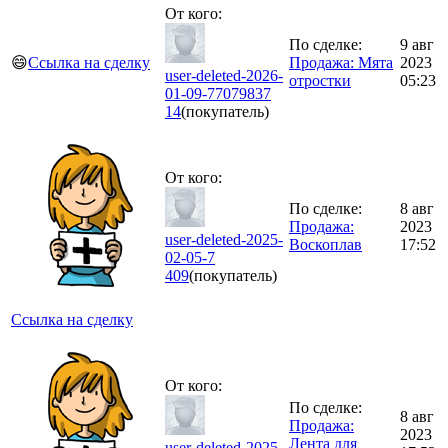
От кого:
По сделке:
9 авг
😄
Ссылка на сделку
Продажа: Мята
2023
user-deleted-2026-
отростки
05:23
01-09-77079837
14
(покупатель)
От кого:
По сделке:
8 авг
Продажа:
2023
user-deleted-2025-
Воскоплав
17:52
02-05-7
409
(покупатель)
Ссылка на сделку
От кого:
По сделке:
8 авг
Продажа:
2023
Лента для
user-deleted-2025-