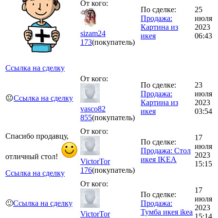
От кого:
По сделке:
25
Продажа:
июля
Картина из
2023
sizam24
икея
06:43
173
(покупатель)
Ссылка на сделку
От кого:
По сделке:
23
Продажа:
июля
😐
Ссылка на сделку
Картина из
2023
vasco82
икея
03:54
855
(покупатель)
От кого:
Спасибо продавцу,
17
По сделке:
июля
Продажа: Стол
2023
отличный стол!
икея IKEA
VictorTor
15:15
176
(покупатель)
Ссылка на сделку
От кого:
17
По сделке:
июля
🙂
Ссылка на сделку
Продажа:
2023
Тумба икея ikea
VictorTor
15:14