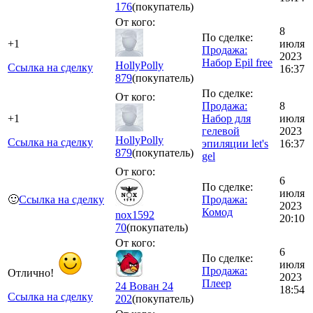
176
(покупатель)
От кого:
8
По сделке:
+1
июля
Продажа:
2023
Набор Epil free
HollyPolly
Ссылка на сделку
16:37
879
(покупатель)
По сделке:
От кого:
Продажа:
8
+1
Набор для
июля
гелевой
2023
HollyPolly
Ссылка на сделку
эпиляции let's
16:37
879
(покупатель)
gel
От кого:
6
По сделке:
июля
🙂
Ссылка на сделку
Продажа:
2023
Комод
nox1592
20:10
70
(покупатель)
От кого:
6
По сделке:
июля
Продажа:
Отлично!
2023
Плеер
24 Вован 24
18:54
Ссылка на сделку
202
(покупатель)