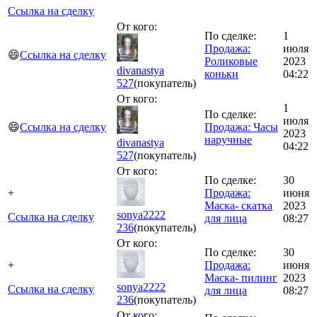
Ссылка на сделку
От кого:
По сделке:
1
Продажа:
июля
😄
Ссылка на сделку
Роликовые
2023
divanastya
коньки
04:22
527
(покупатель)
От кого:
1
По сделке:
июля
😄
Ссылка на сделку
Продажа: Часы
2023
наручные
divanastya
04:22
527
(покупатель)
От кого:
По сделке:
30
+
Продажа:
июня
Маска- скатка
2023
sonya2222
Ссылка на сделку
для лица
08:27
236
(покупатель)
От кого:
По сделке:
30
+
Продажа:
июня
Маска- пилинг
2023
sonya2222
Ссылка на сделку
для лица
08:27
236
(покупатель)
От кого: