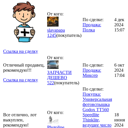
От кого:
По сделке:
4 дек
Продажа:
2024
Полка
15:07
slavapapa
1245
(покупатель)
Ссылка на сделку
От кого:
Отличный продавец,
По сделке:
6 окт
рекомендую!!!
Продажа:
2024
ЗАПЧАСТИ
Миксер
17:04
ДЕШЕВО
Ссылка на сделку
522
(покупатель)
По сделке:
Покупка:
Универсальная
фотовспышка
Godox TT560
От кого:
Все отлично, лот
Speedlite
18
выкуплен,
Thinklite,
июня
рекомендую!
ведущее число
2024
Photoline