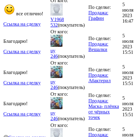
От кого:
5
По сделке:
июля
Продажа:
все отлично!
2023
Графин
V1968
16:47
Ссылка на сделку
532
(покупатель)
От кого:
5
По сделке:
Благодарю!
июля
Продажа:
2023
Вешалки
uy
Ссылка на сделку
15:51
246
(покупатель)
От кого:
5
По сделке:
Благодарю!
июля
Продажа:
2023
Абактерил
uy
Ссылка на сделку
15:51
246
(покупатель)
От кого:
По сделке:
5
Продажа:
Благодарю!
июля
Маска- плёнка
2023
от чёрных
uy
Ссылка на сделку
15:51
точек
246
(покупатель)
От кого:
По сделке:
5
Продажа:
июля