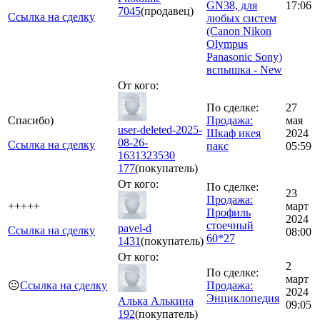
GN38, для
17:06
7045
(продавец)
Ссылка на сделку
любых систем
(Canon Nikon
Olympus
Panasonic Sony)
вспышка - New
От кого:
По сделке:
27
Спасибо)
Продажа:
мая
user-deleted-2025-
Шкаф икея
2024
08-26-
Ссылка на сделку
пакс
05:59
1631323530
177
(покупатель)
От кого:
По сделке:
23
Продажа:
+++++
март
Профиль
2024
стоечный
pavel-d
Ссылка на сделку
08:00
60*27
1431
(покупатель)
От кого:
2
По сделке:
март
😐
Ссылка на сделку
Продажа:
2024
Энциклопедия
Алька Алькина
09:05
192
(покупатель)