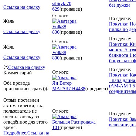
sibiryk.70
без дужки
Ссылка на сделку
629
(продавец)
От кого:
По сделке:
Жаль
Покупка: Но
Volk88
пилка по дер
Ссылка на сделку
800
(продавец)
По сделке:
От кого:
Покупка: Ки
Жаль
монета 5 цзя
Volk88
банкнота 1 ю
Ссылка на сделку
800
(продавец)
бонус патч 
🙂
Ссылка на сделку
По сделке:
От кого:
Комментарий
Покупка: Ка
- папа длина
Оба провода
Ян Ветер
(AM-AM 1.5
пригодились сразу))).
МАГАЗИН
4488
(продавец)
соединитель
Отзыв поставлен
автоматически, т.к.
пользователь не
От кого:
По сделке:
оценил сделку за
Покупка: За
отведённое для этого
Большая Распродажа
велосипедн
время.
101
(продавец)
Подробнее
.
Ссылка на