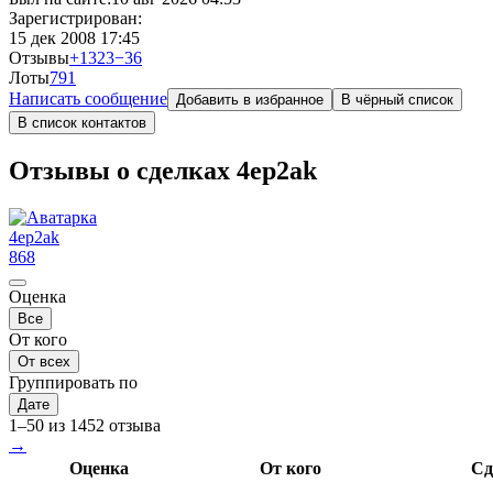
Зарегистрирован:
15 дек 2008 17:45
Отзывы
+1323
−36
Лоты
79
1
Написать сообщение
Добавить в избранное
В чёрный список
В список контактов
Отзывы о сделках 4ep2ak
4ep2ak
868
Оценка
Все
От кого
От всех
Группировать по
Дате
1–50 из 1452 отзыва
→
Оценка
От кого
Сд