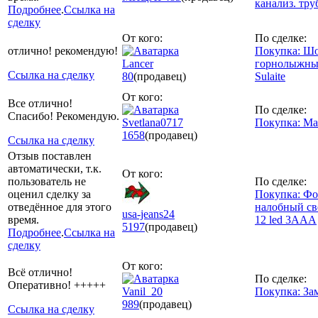
канализ. тру
Подробнее
.
Ссылка на
сделку
От кого:
По сделке:
отлично! рекомендую!
Покупка: Ш
Lancer
горнолыжные
Ссылка на сделку
80
(продавец)
Sulaite
От кого:
Все отлично!
По сделке:
Спасибо! Рекомендую.
Svetlana0717
Покупка: Ма
1658
(продавец)
Ссылка на сделку
Отзыв поставлен
автоматически, т.к.
От кого:
пользователь не
По сделке:
оценил сделку за
Покупка: Фо
отведённое для этого
налобный с
usa-jeans24
время.
12 led 3ААА
5197
(продавец)
Подробнее
.
Ссылка на
сделку
От кого:
Всё отлично!
По сделке:
Оперативно! +++++
Vanil_20
Покупка: За
989
(продавец)
Ссылка на сделку