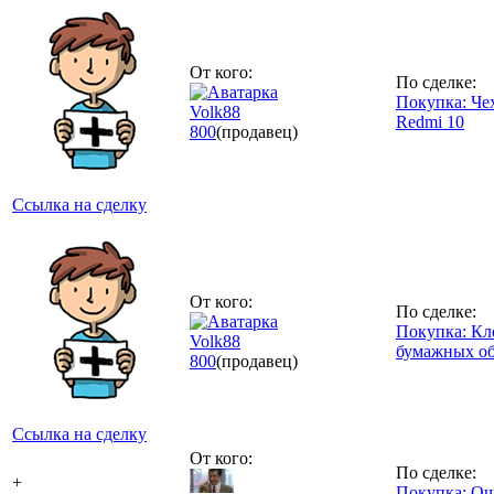
От кого:
По сделке:
Покупка: Че
Volk88
Redmi 10
800
(продавец)
Ссылка на сделку
От кого:
По сделке:
Покупка: Кл
Volk88
бумажных о
800
(продавец)
Ссылка на сделку
От кого:
По сделке:
+
Покупка: Оч