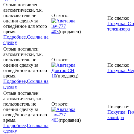
Отзыв поставлен
автоматически, т.к.
пользователь не
От кого:
По сделке:
оценил сделку за
Покупка: Ст
отведённое для этого
lav-777
телевизора
время.
403
(продавец)
Подробнее
.
Ссылка на
сделку
Отзыв поставлен
автоматически, т.к.
пользователь не
От кого:
оценил сделку за
По сделке:
отведённое для этого
Доктор СН
Покупка: Че
время.
10
(продавец)
Подробнее
.
Ссылка на
сделку
Отзыв поставлен
автоматически, т.к.
пользователь не
От кого:
По сделке:
оценил сделку за
Покупка: Ги
отведённое для этого
lav-777
калибра
время.
403
(продавец)
Подробнее
.
Ссылка на
сделку