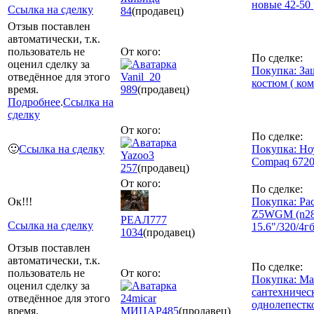
новые 42-50 
Ссылка на сделку
84
(продавец)
Отзыв поставлен
автоматически, т.к.
пользователь не
От кого:
По сделке:
оценил сделку за
Покупка: З
отведённое для этого
Vanil_20
костюм ( ко
время.
989
(продавец)
Подробнее
.
Ссылка на
сделку
От кого:
По сделке:
🙂
Ссылка на сделку
Покупка: Но
Yazoo3
Compaq 6720
257
(продавец)
От кого:
По сделке:
Ок!!!
Покупка: Pac
Z5WGM (n28
РЕАЛ777
Ссылка на сделку
15.6"/320/4г
1034
(продавец)
Отзыв поставлен
автоматически, т.к.
По сделке:
пользователь не
От кого:
Покупка: М
оценил сделку за
сантехничес
отведённое для этого
24micar
однолепестко
время.
МИЦАР
485
(продавец)