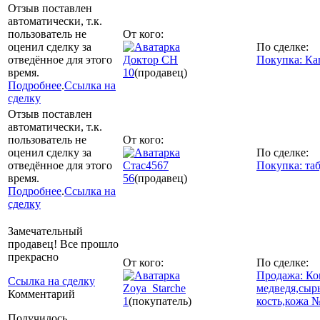
Отзыв поставлен
автоматически, т.к.
пользователь не
От кого:
оценил сделку за
По сделке:
отведённое для этого
Доктор СН
Покупка: Ка
время.
10
(продавец)
Подробнее
.
Ссылка на
сделку
Отзыв поставлен
автоматически, т.к.
пользователь не
От кого:
оценил сделку за
По сделке:
отведённое для этого
Стас4567
Покупка: та
время.
56
(продавец)
Подробнее
.
Ссылка на
сделку
Замечательный
продавец! Все прошло
прекрасно
От кого:
По сделке:
Продажа: Ко
Ссылка на сделку
Zoya_Starche
медведя,сыр
Комментарий
1
(покупатель)
кость,кожа 
Получилось