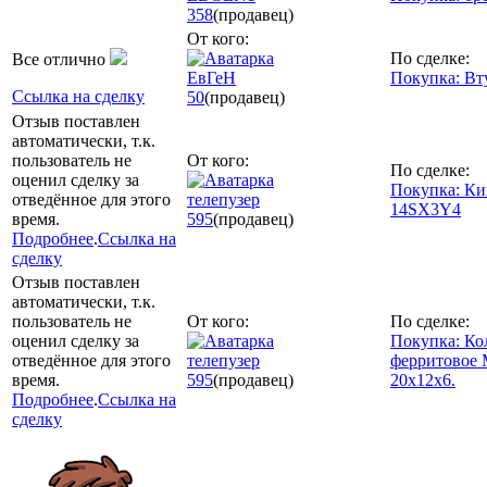
358
(продавец)
От кого:
По сделке:
Все отлично
ЕвГеH
Покупка: Вт
Ссылка на сделку
50
(продавец)
Отзыв поставлен
автоматически, т.к.
пользователь не
От кого:
По сделке:
оценил сделку за
Покупка: Ки
отведённое для этого
телепузер
14SX3Y4
время.
595
(продавец)
Подробнее
.
Ссылка на
сделку
Отзыв поставлен
автоматически, т.к.
пользователь не
От кого:
По сделке:
оценил сделку за
Покупка: Ко
отведённое для этого
телепузер
ферритовое
время.
595
(продавец)
20х12х6.
Подробнее
.
Ссылка на
сделку