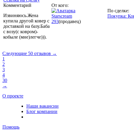
Комментарий
От кого:
По сделке:
Извиняюсь.Жена
Starscream
Покупка: Ко
купила другой ковер с
293
(продавец)
доставкой на базу.Баба
с возу(с ковром)-
кобыле (мне)легче))).
Следующие 50 отзывов →
1
2
3
4
30
→
О проекте
Наши вакансии
Блог компании
Помощь