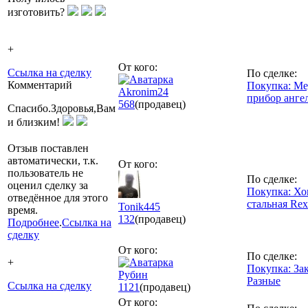
изготовить?
+
От кого:
Ссылка на сделку
По сделке:
Комментарий
Покупка: М
Akronim24
прибор анге
568
(продавец)
Спасибо.Здоровья,Вам
и близким!
Отзыв поставлен
автоматически, т.к.
От кого:
пользователь не
По сделке:
оценил сделку за
Покупка: Хо
отведённое для этого
стальная Rex
Tonik445
время.
132
(продавец)
Подробнее
.
Ссылка на
сделку
От кого:
По сделке:
+
Покупка: За
Рубин
Разные
Ссылка на сделку
1121
(продавец)
От кого: