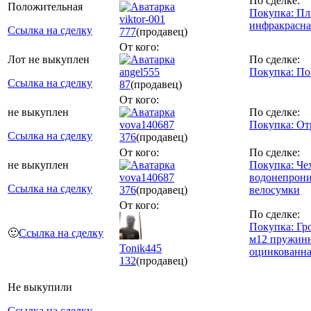
По сделке:
Положительная
Покупка: Пл
viktor-001
инфракрасна
Ссылка на сделку
777
(продавец)
От кого:
Лот не выкуплен
По сделке:
angel555
Покупка: По
Ссылка на сделку
87
(продавец)
От кого:
не выкуплен
По сделке:
vova140687
Покупка: От
Ссылка на сделку
376
(продавец)
От кого:
По сделке:
не выкуплен
Покупка: Че
vova140687
водонепрон
Ссылка на сделку
376
(продавец)
велосумки
От кого:
По сделке:
Покупка: Гр
🙂
Ссылка на сделку
м12 пружин
Tonik445
оцинкованна
132
(продавец)
Не выкупили
Ссылка на сделку