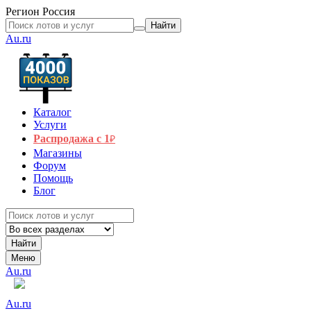
Регион
Россия
Найти
Au.ru
Каталог
Услуги
Распродажа с 1
₽
Магазины
Форум
Помощь
Блог
Найти
Меню
Au.ru
Au.ru