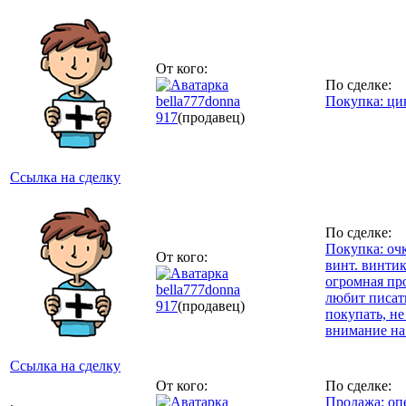
От кого:
По сделке:
bella777donna
Покупка: ци
917
(продавец)
Ссылка на сделку
По сделке:
Покупка: очк
От кого:
винт. винтик
огромная про
bella777donna
любит писать
917
(продавец)
покупать, не
внимание на
Ссылка на сделку
От кого:
По сделке:
.
Продажа: оп