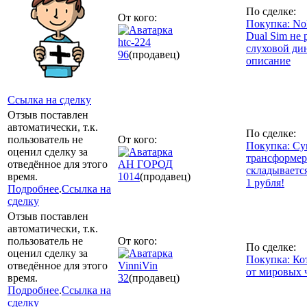
По сделке:
От кого:
Покупка: No
Dual Sim не 
htc-224
слуховой ди
96
(продавец)
описание
Ссылка на сделку
Отзыв поставлен
автоматически, т.к.
По сделке:
пользователь не
От кого:
Покупка: Су
оценил сделку за
трансформер
отведённое для этого
АН ГОРОД
складывается
время.
1014
(продавец)
1 рубля!
Подробнее
.
Ссылка на
сделку
Отзыв поставлен
автоматически, т.к.
пользователь не
От кого:
По сделке:
оценил сделку за
Покупка: Ко
отведённое для этого
VinniVin
от мировых 
время.
32
(продавец)
Подробнее
.
Ссылка на
сделку