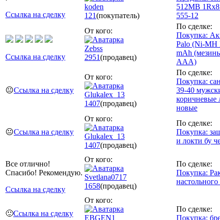
koden
512MB 1Rх8 
Ссылка на сделку
121
(покупатель)
555-12
По сделке:
От кого:
Покупка: Ак
Palo (Ni-MH
Zebss
mAh (мезин
Ссылка на сделку
2951
(продавец)
ААА)
По сделке:
От кого:
Покупка: са
😐
Ссылка на сделку
39-40 мужски
Glukalex_13
коричневые 
1407
(продавец)
новые
От кого:
По сделке:
😐
Ссылка на сделку
Покупка: за
Glukalex_13
и локти бу 
1407
(продавец)
От кого:
Все отлично!
По сделке:
Спасибо! Рекомендую.
Покупка: Рак
Svetlana0717
настольного 
1658
(продавец)
Ссылка на сделку
От кого:
По сделке:
🙂
Ссылка на сделку
EBGEN1
Покупка: бр