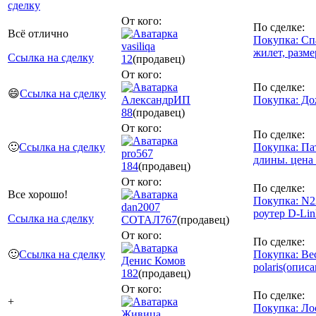
сделку
От кого:
По сделке:
Всё отлично
Покупка: Сп
vasiliqa
жилет, разм
Ссылка на сделку
12
(продавец)
От кого:
По сделке:
😄
Ссылка на сделку
АлександрИП
Покупка: Д
88
(продавец)
От кого:
По сделке:
🙂
Ссылка на сделку
Покупка: Па
pro567
длины. цена 
184
(продавец)
От кого:
По сделке:
Все хорошо!
Покупка: N22
dan2007
роутер D-Lin
Ссылка на сделку
СОТАЛ
767
(продавец)
От кого:
По сделке:
🙂
Ссылка на сделку
Покупка: Ве
Денис Комов
polaris(опис
182
(продавец)
От кого:
По сделке:
+
Покупка: Ло
Живица