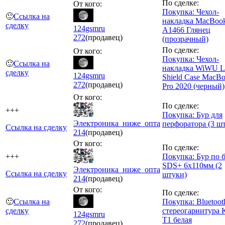
По сделке:
От кого:
Покупка: Чехол-
🙂
Ссылка на
накладка MacBook
сделку
124gsmru
A1466 Глянец
272
(продавец)
(прозрачный)
По сделке:
От кого:
Покупка: Чехол-
🙂
Ссылка на
накладка WiWU Le
сделку
124gsmru
Shield Case MacB
272
(продавец)
Pro 2020 (черный)
От кого:
По сделке:
+++
Покупка: Бур для
Электроника_ниже_опта
перфоратора (3 ш
Ссылка на сделку
214
(продавец)
От кого:
По сделке:
+++
Покупка: Бур по 
SDS+ 6x110мм (2
Электроника_ниже_опта
Ссылка на сделку
штуки)
214
(продавец)
От кого:
По сделке:
🙂
Ссылка на
Покупка: Bluetoot
сделку
стереогарнитура K
124gsmru
T1 белая
272
(продавец)