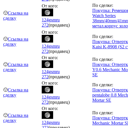
По сделке:
От кого:
Покупка: Ремешо
🙂
Ссылка на
Watch Series
сделку
124gsmru
38mm/40mm/41m
272
(продавец)
метал.корпус золо
От кого:
По сделке:
🙂
Ссылка на
Покупка: Отвертка
сделку
124gsmru
Kaisi K-8908 (S2 с
272
(продавец)
От кого:
По сделке:
🙂
Ссылка на
Покупка: Отвертк
сделку
Y0.6 Mechanic Mor
124gsmru
SE
272
(продавец)
От кого:
По сделке:
🙂
Ссылка на
Покупка: Отвертк
сделку
pentalobe 0.8 Mech
124gsmru
Mortar SE
272
(продавец)
От кого:
По сделке:
🙂
Ссылка на
Покупка: Отвертк
сделку
124gsmru
Mechanic Mortar S
272
(продавец)