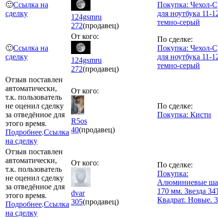
🙂
Ссылка на
Покупка: Чехол-
сделку
для ноутбука 11-1
124gsmru
темно-серый
272
(продавец)
От кого:
По сделке:
🙂
Ссылка на
Покупка: Чехол-
сделку
для ноутбука 11-1
124gsmru
темно-серый
272
(продавец)
Отзыв поставлен
автоматически,
От кого:
т.к. пользователь
не оценил сделку
По сделке:
за отведённое для
Покупка: Кисти
R5os
этого время.
40
(продавец)
Подробнее
.
Ссылка
на сделку
Отзыв поставлен
автоматически,
От кого:
По сделке:
т.к. пользователь
Покупка:
не оценил сделку
Алюминиевые ша
за отведённое для
170 мм. Звезда 34
dvar
этого время.
Квадрат. Новые. 3
305
(продавец)
Подробнее
.
Ссылка
на сделку