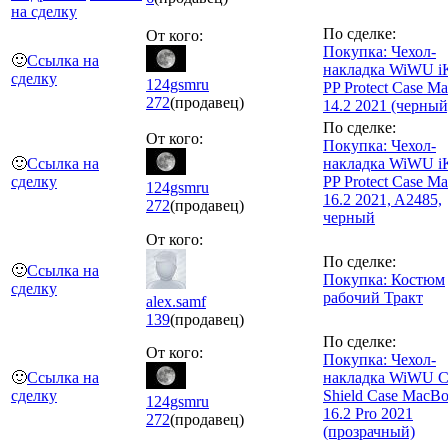
на сделку
По сделке:
От кого:
Покупка: Чехол-
🙂
Ссылка на
накладка WiWU iK
сделку
124gsmru
PP Protect Case M
272
(продавец)
14.2 2021 (черный
По сделке:
От кого:
Покупка: Чехол-
🙂
Ссылка на
накладка WiWU iK
сделку
PP Protect Case M
124gsmru
16.2 2021, A2485,
272
(продавец)
черный
От кого:
По сделке:
🙂
Ссылка на
Покупка: Костюм
сделку
рабочий Тракт
alex.samf
139
(продавец)
По сделке:
От кого:
Покупка: Чехол-
🙂
Ссылка на
накладка WiWU Cr
сделку
Shield Case MacB
124gsmru
16.2 Pro 2021
272
(продавец)
(прозрачный)