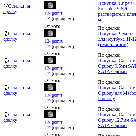
Покупка: Спрей
🙂
Ссылка на
Sunshine S-520
сделку
124gsmru
растворитель клея
272
(продавец)
мл
От кого:
По сделке:
🙂
Ссылка на
Покупка: Чехол-
сделку
для ноутбука 11-1
124gsmru
(темно-синий)
272
(продавец)
От кого:
По сделке:
🙂
Ссылка на
Покупка: Салазки
сделку
Optibay 9.5мм SA
124gsmru
SATA черный
272
(продавец)
От кого:
По сделке:
🙂
Ссылка на
Покупка: Салазки
сделку
Optibay для Macb
124gsmru
Unibody
272
(продавец)
От кого:
По сделке:
🙂
Ссылка на
Покупка: Салазки
сделку
Optibay 12.7мм S
124gsmru
SATA черный
272
(продавец)
От кого: