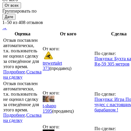
От всех
Группировать по
Дате
1–50 из 408 отзывов
→
Оценка
От кого
Сделка
Отзыв поставлен
автоматически,
От кого:
т.к. пользователь
По сделке:
не оценил сделку
Покупка: Бухта к
за отведённое для
trewertalet
Rg-59 305 метров
этого время.
373
(продавец)
Подробнее
.
Ссылка
на сделку
Отзыв поставлен
автоматически,
От кого:
т.к. пользователь
По сделке:
не оценил сделку
Покупка: Игра П
за отведённое для
чудес с настоящи
t-shapo
этого время.
барабаном !
1595
(продавец)
Подробнее
.
Ссылка
на сделку
От кого:
По сделке: