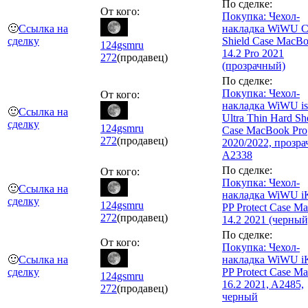
По сделке:
От кого:
Покупка: Чехол-
🙂
Ссылка на
накладка WiWU Cr
сделку
Shield Case MacB
124gsmru
14.2 Pro 2021
272
(продавец)
(прозрачный)
По сделке:
Покупка: Чехол-
От кого:
накладка WiWU is
🙂
Ссылка на
Ultra Thin Hard She
сделку
124gsmru
Case MacBook Pro
272
(продавец)
2020/2022, прозр
A2338
По сделке:
От кого:
Покупка: Чехол-
🙂
Ссылка на
накладка WiWU iK
сделку
124gsmru
PP Protect Case M
272
(продавец)
14.2 2021 (черный
По сделке:
От кого:
Покупка: Чехол-
🙂
Ссылка на
накладка WiWU iK
сделку
PP Protect Case M
124gsmru
16.2 2021, A2485,
272
(продавец)
черный