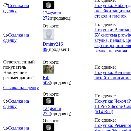
По сделке:
🙂
Ссылка на
Покупка: Набор д
сделку
оклейки защитны
124gsmru
стекол и плёнок
272
(продавец)
По сделке:
От кого:
Покупка: Велозап
🙂
Ссылка на
БУ система prowhe
сделку
втулка, педали, ц
Dmitry216
ск, спицы, нипеля
89
(продавец)
втулка передняя
Ответственный
От кого:
покупатель !
По сделке:
Наилучшие
Покупка: Вентиля
Rih
рекомендации !
читайте описание 
508
(продавец)
Ссылка на сделку
От кого:
По сделке:
🙂
Ссылка на
Покупка: Чехол i
сделку
13 Pro Silicone Ca
124gsmru
(#14 Red)
272
(продавец)
По сделке:
От кого:
Покупка: Ремешо
🙂
Ссылка на
Samsung/Huawei/A