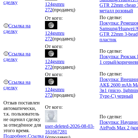
сделку
124gsmru
GTR 22mm cheap 
272
(продавец)
металл розовый
По сделке:
От кого:
Покупка: Ремешо
🙂
Ссылка на
Samsung/Huawei/A
сделку
124gsmru
GTR 22mm 3-bead
272
(продавец)
пластик
От кого:
По сделке:
🙂
Ссылка на
Покупка: Рюкзак K
сделку
124gsmru
1 серый/коричне
272
(продавец)
По сделке:
От кого:
Покупка: Внешн
🙂
Ссылка на
АКБ 2600 mAh Ma
сделку
124gsmru
3в1 (micro, lightnin
272
(продавец)
Type-C) черный
Отзыв поставлен
От кого:
автоматически,
т.к. пользователь
По сделке:
не оценил сделку
Покупка: Наушни
за отведённое для
user-deleted-2026-08-03-
AirPods Max 2 (ко
этого время.
161667281
Подробнее
.
Ссылка
6
(продавец)