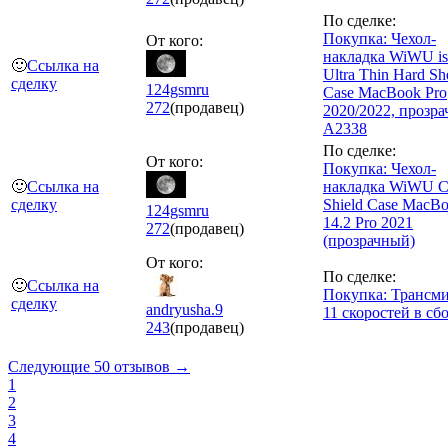
По сделке:
Покупка: Чехол-
От кого:
накладка WiWU is
🙂
Ссылка на
Ultra Thin Hard She
сделку
124gsmru
Case MacBook Pro
272
(продавец)
2020/2022, прозр
A2338
По сделке:
От кого:
Покупка: Чехол-
🙂
Ссылка на
накладка WiWU Cr
сделку
Shield Case MacB
124gsmru
14.2 Pro 2021
272
(продавец)
(прозрачный)
От кого:
По сделке:
🙂
Ссылка на
Покупка: Трансм
сделку
andryusha.9
11 скоростей в сбо
243
(продавец)
Следующие 50 отзывов →
1
2
3
4