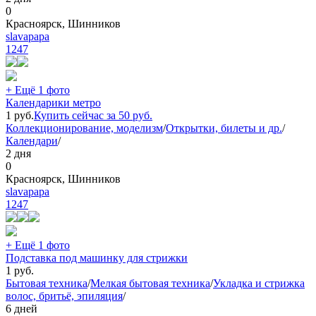
0
Красноярск, Шинников
slavapapa
1247
+ Ещё 1 фото
Календарики метро
1
руб.
Купить сейчас за
50
руб.
Коллекционирование, моделизм
/
Открытки, билеты и др.
/
Календари
/
2 дня
0
Красноярск, Шинников
slavapapa
1247
+ Ещё 1 фото
Подставка под машинку для стрижки
1
руб.
Бытовая техника
/
Мелкая бытовая техника
/
Укладка и стрижка
волос, бритьё, эпиляция
/
6 дней