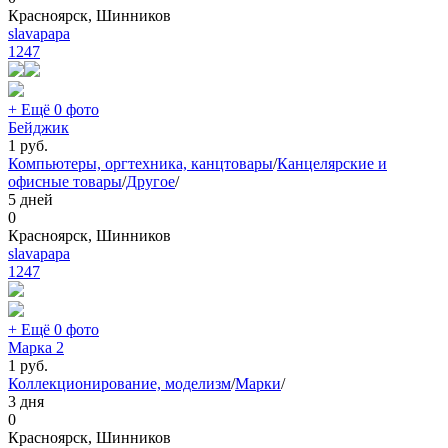
Красноярск, Шинников
slavapapa
1247
+ Ещё 0 фото
Бейджик
1
руб.
Компьютеры, оргтехника, канцтовары
/
Канцелярские и
офисные товары
/
Другое
/
5 дней
0
Красноярск, Шинников
slavapapa
1247
+ Ещё 0 фото
Марка 2
1
руб.
Коллекционирование, моделизм
/
Марки
/
3 дня
0
Красноярск, Шинников