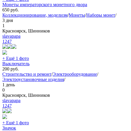
Монеты императорского монетного двора
650
руб.
Коллекционирование, моделизм
/
Монеты
/
Наборы монет
/
3 дня
1
Красноярск, Шинников
slavapapa
1247
+ Ещё 1 фото
Выключатель
200
руб.
Строительство и ремонт
/
Электрооборудование
/
Электроустановочные изделия
/
1 день
0
Красноярск, Шинников
slavapapa
1247
+ Ещё 1 фото
Значок