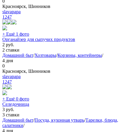
0
Красноярск, Шинников
slavapapa
1247
+ Ещё 1 фото
Органайзер для сыпучих продуктов
2
руб.
2 ставки
Домашний быт
/
Хозтовары
/
Корзины, контейнеры
/
4 дня
0
Красноярск, Шинников
slavapapa
1247
+ Ещё 0 фото
Селедочница
3
руб.
3 ставки
Домашний быт
/
Посуда, кухонная утварь
/
Тарелки, блюда,
салатники
/
4 дня