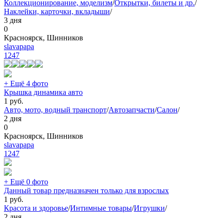
Коллекционирование, моделизм
/
Открытки, билеты и др.
/
Наклейки, карточки, вкладыши
/
3 дня
0
Красноярск, Шинников
slavapapa
1247
+ Ещё 4 фото
Крышка динамика авто
1
руб.
Авто, мото, водный транспорт
/
Автозапчасти
/
Салон
/
2 дня
0
Красноярск, Шинников
slavapapa
1247
+ Ещё 0 фото
Данный товар предназначен только для взрослых
1
руб.
Красота и здоровье
/
Интимные товары
/
Игрушки
/
2 дня