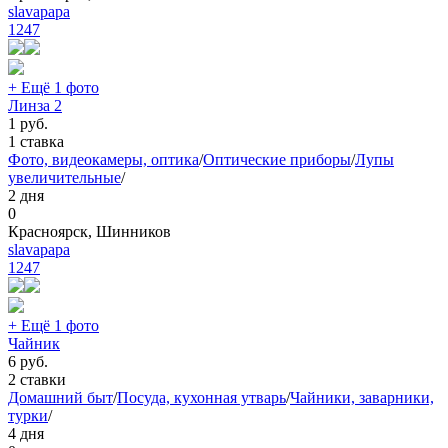
slavapapa
1247
+ Ещё 1 фото
Линза 2
1
руб.
1 ставка
Фото, видеокамеры, оптика
/
Оптические приборы
/
Лупы
увеличительные
/
2 дня
0
Красноярск, Шинников
slavapapa
1247
+ Ещё 1 фото
Чайник
6
руб.
2 ставки
Домашний быт
/
Посуда, кухонная утварь
/
Чайники, заварники,
турки
/
4 дня