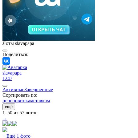
Лоты slavapapa
Поделиться:
slavapapa
1247
Активные
Завершенные
Сортировать по:
цене
новинкам
ставкам
ещё
1–50 из 57 лотов
→
+ Ещё 1 фото