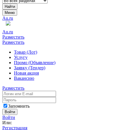
Найти
Меню
Au.ru
Au.ru
Разместить
Разместить
Товар (Лот)
Услугу
Промо (Объявление)
Заявку (Тендер)
Новая акция
Вакансию
Разместить
Запомнить
Войти
Войти
Или:
Регистрация