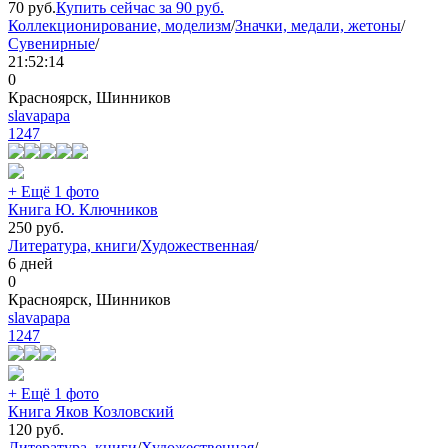
70
руб.
Купить сейчас за
90
руб.
Коллекционирование, моделизм
/
Значки, медали, жетоны
/
Сувенирные
/
21:52:14
0
Красноярск, Шинников
slavapapa
1247
+ Ещё 1 фото
Книга Ю. Ключников
250
руб.
Литература, книги
/
Художественная
/
6 дней
0
Красноярск, Шинников
slavapapa
1247
+ Ещё 1 фото
Книга Яков Козловский
120
руб.
Литература, книги
/
Художественная
/