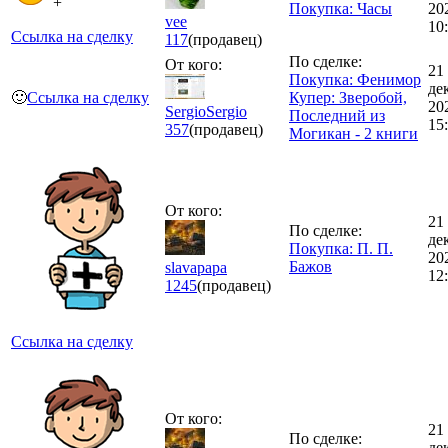
+
Покупка: Часы
20
vee
10
Ссылка на сделку
117
(продавец)
По сделке:
От кого:
21
Покупка: Фенимор
де
🙂
Ссылка на сделку
Купер: Зверобой,
20
SergioSergio
Последний из
15
357
(продавец)
Могикан - 2 книги
От кого:
21
По сделке:
де
Покупка: П. П.
20
Бажов
slavapapa
12
1245
(продавец)
Ссылка на сделку
От кого:
21
По сделке:
де