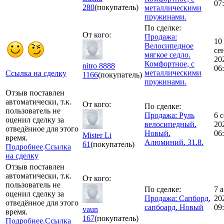
07
280
(покупатель)
металлическими
пружинами.
По сделке:
От кого:
Продажа:
10
Велосипедное
се
мягкое седло.
20
Комфортное, с
nitro 8888
06
металлическими
Ссылка на сделку
1166
(покупатель)
пружинами.
Отзыв поставлен
автоматически, т.к.
От кого:
По сделке:
пользователь не
Продажа: Руль
6 
оценил сделку за
велосипедный.
20
отведённое для этого
Новый.
06
Mister Li
время.
Алюминий. 31.8.
61
(покупатель)
Подробнее
.
Ссылка
на сделку
Отзыв поставлен
автоматически, т.к.
От кого:
пользователь не
По сделке:
7 
оценил сделку за
Продажа: Сапборд,
20
отведённое для этого
сапбоард. Новый
09
vaun
время.
167
(покупатель)
Подробнее
.
Ссылка