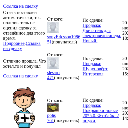
Ссылка на сделку
Отзыв поставлен
автоматически, т.к.
От кого:
По сделке:
пользователь не
20
Продажа:
оценил сделку за
ию
Двигатель для
отведённое для этого
20
электровелосипеда.
sonyEricsson1986
время.
18
Новый.
51
(покупатель)
Подробнее
.
Ссылка
на сделку
От кого:
По сделке:
20
Отлично прошла. Что
Продажа:
ию
хотел,то и получил
Шуруповёрт.
20
slesarrr
Интерскол.
15
Ссылка на сделку
471
(покупатель)
По сделке:
От кого:
20
Продажа:
ию
Покрышки новые
20
polis
20*5.0. Фэтбайк. 2
14
761
(покупатель)
штуки.