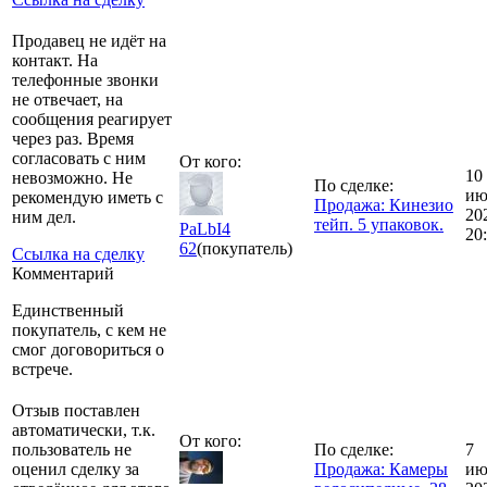
Продавец не идёт на
контакт. На
телефонные звонки
не отвечает, на
сообщения реагирует
через раз. Время
согласовать с ним
От кого:
10
невозможно. Не
По сделке:
ию
рекомендую иметь с
Продажа: Кинезио
20
ним дел.
тейп. 5 упаковок.
PaLbI4
20
62
(покупатель)
Ссылка на сделку
Комментарий
Единственный
покупатель, с кем не
смог договориться о
встрече.
Отзыв поставлен
автоматически, т.к.
От кого:
пользователь не
По сделке:
7
оценил сделку за
Продажа: Камеры
ию