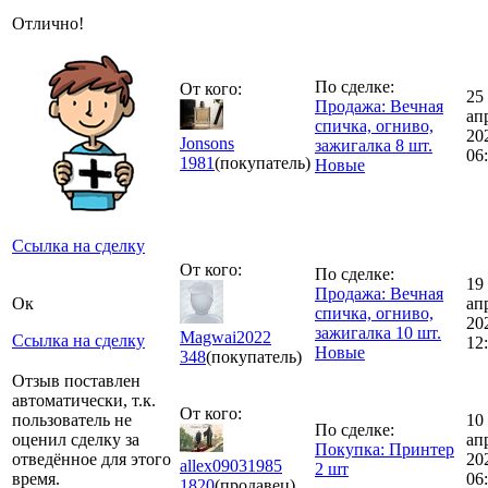
Отлично!
По сделке:
От кого:
25
Продажа: Вечная
ап
спичка, огниво,
20
Jonsons
зажигалка 8 шт.
06
1981
(покупатель)
Новые
Ссылка на сделку
От кого:
По сделке:
19
Продажа: Вечная
Ок
ап
спичка, огниво,
20
зажигалка 10 шт.
Magwai2022
Ссылка на сделку
12
Новые
348
(покупатель)
Отзыв поставлен
автоматически, т.к.
От кого:
пользователь не
10
По сделке:
оценил сделку за
ап
Покупка: Принтер
отведённое для этого
20
allex09031985
2 шт
время.
06
1820
(продавец)