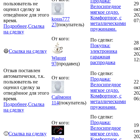
Продажа:
пользователь не
29
Велосипедное
оценил сделку за
ок
мягкое седло.
отведённое для этого
20
Комфортное, с
kosss777
время.
07
металлическими
27
(покупатель)
Подробнее
.
Ссылка
пружинами.
на сделку
От кого:
По сделке:
28
Покупка:
ок
😄
Ссылка на сделку
электроника
20
гаражная
Wigont
12
распродажа
97
(продавец)
Отзыв поставлен
По сделке:
автоматически, т.к.
От кого:
Продажа:
пользователь не
22
Велосипедное
оценил сделку за
ок
мягкое седло.
отведённое для этого
20
Комфортное, с
Саймонн
время.
06
металлическими
114
(покупатель)
Подробнее
.
Ссылка
пружинами.
на сделку
По сделке:
Продажа:
От кого:
19
Велосипедное
се
🙂
Ссылка на сделку
мягкое седло.
20
Bashu
Комфортное, с