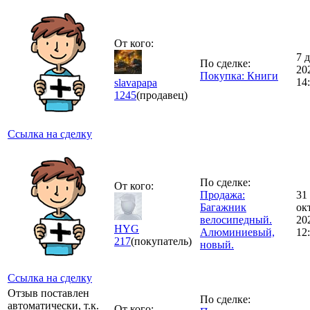
От кого:
7 
По сделке:
20
Покупка: Книги
14
slavapapa
1245
(продавец)
Ссылка на сделку
По сделке:
От кого:
Продажа:
31
Багажник
ок
велосипедный.
20
HYG
Алюминиевый,
12
217
(покупатель)
новый.
Ссылка на сделку
Отзыв поставлен
По сделке:
автоматически, т.к.
От кого: