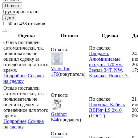
От всех
Группировать по
Дате
1–50 из 438 отзывов
→
Оценка
От кого
Сделка
Да
Отзыв поставлен
автоматически, т.к.
По сделке:
От кого:
пользователь не
Продажа:
24
оценил сделку за
Алюминиевые
ию
отведённое для этого
шатуны 170 мм.
20
VictorTor
время.
Звезда 34T. NW.
17
176
(покупатель)
Подробнее
.
Ссылка
Квадрат. Новые. 3.
на сделку
Отзыв поставлен
автоматически, т.к.
От кого:
пользователь не
По сделке:
21
оценил сделку за
Покупка: Кабель
ию
отведённое для этого
ВВГнг-LS 2х10
20
Gabinot
время.
(ГОСТ)
06
644
(продавец)
Подробнее
.
Ссылка
на сделку
От кого:
По сделке:
9