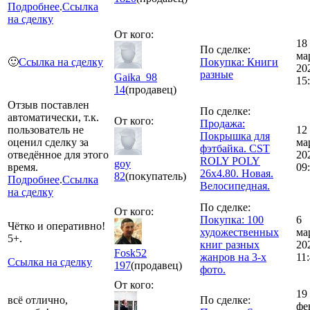
Подробнее
.
Ссылка
на сделку
От кого:
18
По сделке:
ма
🙂
Ссылка на сделку
Покупка: Книги
20
разные
Gaika_98
15
14
(продавец)
Отзыв поставлен
По сделке:
автоматически, т.к.
От кого:
Продажа:
пользователь не
12
Покрышка для
оценил сделку за
ма
фэтбайка. CST
отведённое для этого
20
ROLY POLY
goy
время.
09
26x4.80. Новая.
82
(покупатель)
Подробнее
.
Ссылка
Велосипедная.
на сделку
По сделке:
От кого:
Покупка: 100
6
Чётко и оперативно!
художественных
ма
5+.
книг разных
20
Fosk52
жанров на 3-х
11
Ссылка на сделку
197
(продавец)
фото.
От кого:
19
всё отлично,
По сделке:
фе