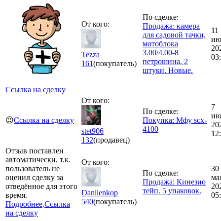
По сделке:
От кого:
Продажа: камера
11
для садовой тачки,
ию
мотоблока
20
3.00/4.00-8
Tezza
03
петрошина. 2
161
(покупатель)
штуки. Новые.
Ссылка на сделку
От кого:
7
По сделке:
ию
😉
Ссылка на сделку
Покупка: Мфу scx-
20
4100
stet906
12
132
(продавец)
Отзыв поставлен
автоматически, т.к.
От кого:
пользователь не
30
По сделке:
оценил сделку за
ма
Продажа: Кинезио
отведённое для этого
20
тейп. 5 упаковок.
Danilenkop
время.
05
540
(покупатель)
Подробнее
.
Ссылка
на сделку