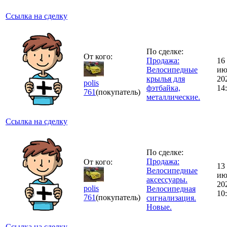
Ссылка на сделку
По сделке:
От кого:
Продажа:
16
Велосипедные
ию
крылья для
20
polis
фэтбайка,
14
761
(покупатель)
металлические.
Ссылка на сделку
По сделке:
Продажа:
От кого:
13
Велосипедные
ию
аксессуары.
20
polis
Велосипедная
10
761
(покупатель)
сигнализация.
Новые.
Ссылка на сделку