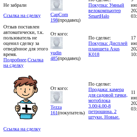
Не забрали
Покупка: Умный
ию
велокомпьютер
20
CapCom
Ссылка на сделку
SmartHalo
03
198
(продавец)
Отзыв поставлен
автоматически, т.к.
От кого:
пользователь не
По сделке:
17
оценил сделку за
Покупка: Дисплей
ию
отведённое для этого
планшета Asus
20
yudin
время.
K018
10
485
(продавец)
Подробнее
.
Ссылка
на сделку
По сделке:
От кого:
Продажа: камера
11
для садовой тачки,
ию
мотоблока
20
3.00/4.00-8
Tezza
03
петрошина. 2
161
(покупатель)
штуки. Новые.
Ссылка на сделку