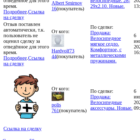
отведённое для этого
велосипедные. 28-
20
Albert Smirnov
время.
29x2.10. Новые.
13
16
(покупатель)
Подробнее
.
Ссылка
на сделку
Отзыв поставлен
По сделке:
автоматически, т.к.
От кого:
Продажа:
пользователь не
6
Велосипедное
оценил сделку за
ию
мягкое седло.
отведённое для этого
20
Комфортное, с
Hardvolf73
время.
16
металлическими
44
(покупатель)
Подробнее
.
Ссылка
пружинами.
на сделку
От кого:
По сделке:
6
Продажа:
ию
Велосипедные
20
polis
аксессуары. Новые.
09
761
(покупатель)
Ссылка на сделку