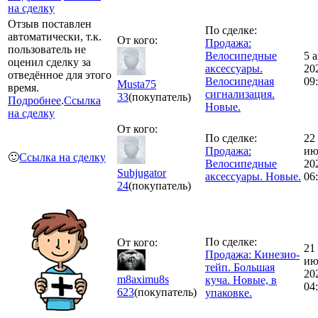
на сделку
Отзыв поставлен
По сделке:
автоматически, т.к.
От кого:
Продажа:
пользователь не
Велосипедные
5 
оценил сделку за
аксессуары.
20
отведённое для этого
Велосипедная
09
Musta75
время.
сигнализация.
33
(покупатель)
Подробнее
.
Ссылка
Новые.
на сделку
От кого:
По сделке:
22
Продажа:
ию
🙂
Ссылка на сделку
Велосипедные
20
Subjugator
аксессуары. Новые.
06
24
(покупатель)
По сделке:
От кого:
21
Продажа: Кинезио-
ию
тейп. Большая
20
m8aximu8s
куча. Новые, в
04
623
(покупатель)
упаковке.