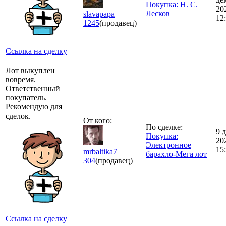
Покупка: Н. С.
20
Лесков
slavapapa
12
1245
(продавец)
Ссылка на сделку
Лот выкуплен
вовремя.
Ответственный
покупатель.
Рекомендую для
сделок.
От кого:
По сделке:
9 
Покупка:
20
Электронное
15
mrbaltika7
барахло-Мега лот
304
(продавец)
Ссылка на сделку