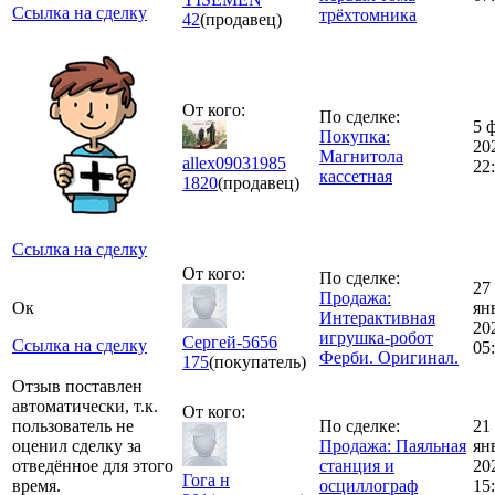
Ссылка на сделку
трёхтомника
42
(продавец)
От кого:
По сделке:
5 
Покупка:
20
Магнитола
allex09031985
22
кассетная
1820
(продавец)
Ссылка на сделку
От кого:
По сделке:
27
Продажа:
Ок
ян
Интерактивная
20
игрушка-робот
Сергей-5656
Ссылка на сделку
05
Фeрби. Оригинал.
175
(покупатель)
Отзыв поставлен
автоматически, т.к.
От кого:
пользователь не
По сделке:
21
оценил сделку за
Продажа: Паяльная
ян
отведённое для этого
станция и
20
Гога н
время.
осциллограф
15