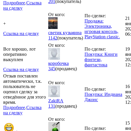
201
(покупатель)
Подробнее
.
Ссылка
на сделку
От кого:
По сделке:
21
Продажа:
+
ян
Электроника,
20
игровая консоль,
светик кузьмина
Ссылка на сделку
06
PlayStation classic.
1142
(покупатель)
От кого:
Все хорошо, лот
По сделке:
19
оперативно
Покупка: Книги
ян
выкуплен
фэнтези,
20
коробочка
фантастика
12
345
(продавец)
Ссылка на сделку
Отзыв поставлен
автоматически, т.к.
От кого:
пользователь не
16
По сделке:
оценил сделку за
ян
Покупка: Индиана
отведённое для этого
20
Джонс
ZakiRA
время.
12
131
(продавец)
Подробнее
.
Ссылка
на сделку
От кого:
15
По сделке:
ян