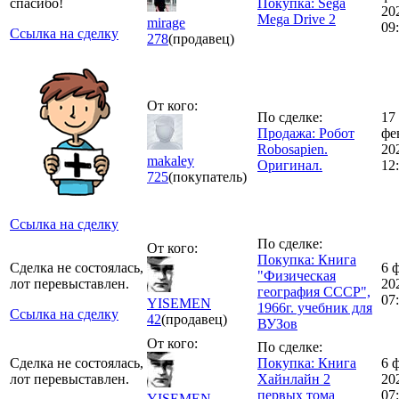
спасибо!
Покупка: Sega
20
Mega Drive 2
mirage
09
Ссылка на сделку
278
(продавец)
От кого:
По сделке:
17
Продажа: Робот
фе
Robosapien.
20
makaley
Оригинал.
12
725
(покупатель)
Ссылка на сделку
По сделке:
От кого:
Покупка: Книга
Сделка не состоялась,
6 
"Физическая
лот перевыставлен.
20
география СССР",
07
YISEMEN
1966г. учебник для
Ссылка на сделку
42
(продавец)
ВУЗов
От кого:
По сделке:
Сделка не состоялась,
Покупка: Книга
6 
лот перевыставлен.
Хайнлайн 2
20
первых тома
07
YISEMEN