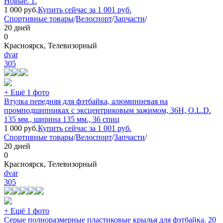
Новые. 1.
1 000
руб.
Купить сейчас за
1 001
руб.
Спортивные товары
/
Велоспорт
/
Запчасти
/
20 дней
0
Красноярск, Телевизорный
dvar
305
+ Ещё 1 фото
Втулка передняя для фэтбайка, алюминиевая на
промподшипниках с эксцентриковым зажимом, 36H, O.L.D.
135 мм., ширина 135 мм., 36 спиц
1 000
руб.
Купить сейчас за
1 001
руб.
Спортивные товары
/
Велоспорт
/
Запчасти
/
20 дней
0
Красноярск, Телевизорный
dvar
305
+ Ещё 1 фото
Серые полноразмерные пластиковые крылья для фэтбайка. 20