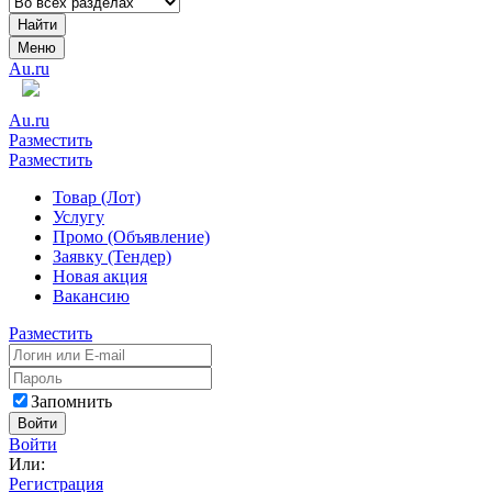
Найти
Меню
Au.ru
Au.ru
Разместить
Разместить
Товар (Лот)
Услугу
Промо (Объявление)
Заявку (Тендер)
Новая акция
Вакансию
Разместить
Запомнить
Войти
Войти
Или:
Регистрация