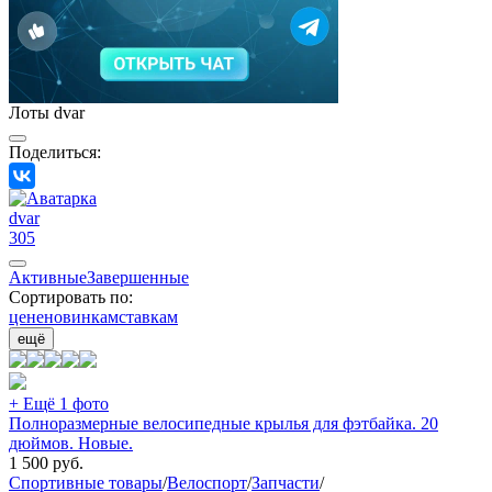
Лоты dvar
Поделиться:
dvar
305
Активные
Завершенные
Сортировать по:
цене
новинкам
ставкам
ещё
+ Ещё 1 фото
Полноразмерные велосипедные крылья для фэтбайка. 20
дюймов. Новые.
1 500
руб.
Спортивные товары
/
Велоспорт
/
Запчасти
/