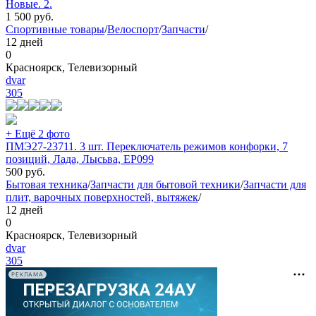
Новые. 2.
1 500
руб.
Спортивные товары
/
Велоспорт
/
Запчасти
/
12 дней
0
Красноярск, Телевизорный
dvar
305
+ Ещё 2 фото
ПМЭ27-23711. 3 шт. Переключатель режимов конфорки, 7
позиций, Лада, Лысьва, EP099
500
руб.
Бытовая техника
/
Запчасти для бытовой техники
/
Запчасти для
плит, варочных поверхностей, вытяжек
/
12 дней
0
Красноярск, Телевизорный
dvar
305
РЕКЛАМА