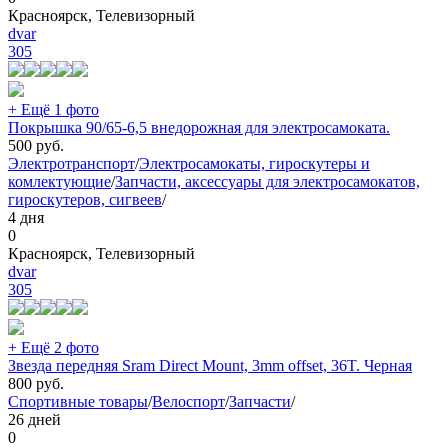
Красноярск, Телевизорный
dvar
305
+ Ещё 1 фото
Покрышка 90/65-6,5 внедорожная для электросамоката.
500
руб.
Электротранспорт
/
Электросамокаты, гироскутеры и
комлектующие
/
Запчасти, аксессуары для электросамокатов,
гироскутеров, сигвеев
/
4 дня
0
Красноярск, Телевизорный
dvar
305
+ Ещё 2 фото
Звезда передняя Sram Direct Mount, 3mm offset, 36T. Черная
800
руб.
Спортивные товары
/
Велоспорт
/
Запчасти
/
26 дней
0