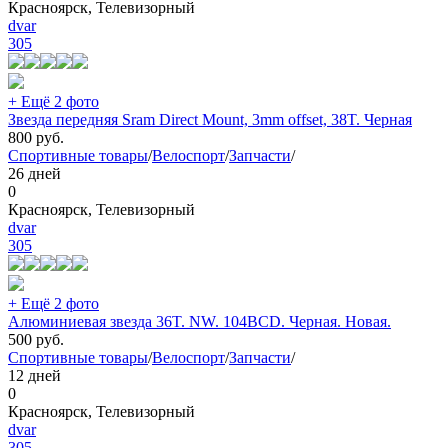
Красноярск, Телевизорный
dvar
305
+ Ещё 2 фото
Звезда передняя Sram Direct Mount, 3mm offset, 38T. Черная
800
руб.
Спортивные товары
/
Велоспорт
/
Запчасти
/
26 дней
0
Красноярск, Телевизорный
dvar
305
+ Ещё 2 фото
Алюминиевая звезда 36T. NW. 104BCD. Черная. Новая.
500
руб.
Спортивные товары
/
Велоспорт
/
Запчасти
/
12 дней
0
Красноярск, Телевизорный
dvar
305