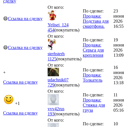
сделку
От кого:
По сделке:
23
Продажа:
июня
😄
Ссылка на сделку
Подстава для
2026
Yelisei_124
смартфона.
16:55
454
(покупатель)
От кого:
По сделке:
19
Продажа:
июня
😄
Ссылка на сделку
Серьга для
2026
sterhsterh
крепления
13:09
1125
(покупатель)
От кого:
16
По сделке:
+
июня
Продажа:
2026
udachnik07
Толкатель
Ссылка на сделку
13:18
729
(покупатель)
От кого:
По сделке:
11
Продажа:
июня
+1
Стяжка для
2026
vvv42rus
груза
05:16
Ссылка на сделку
193
(покупатель)
От кого:
По сделке:
10