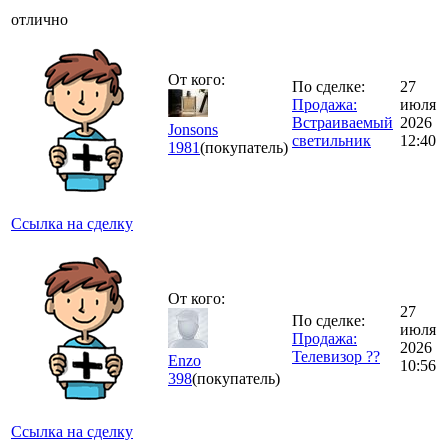
отлично
От кого:
По сделке:
27
Продажа:
июля
Встраиваемый
2026
Jonsons
светильник
12:40
1981
(покупатель)
Ссылка на сделку
От кого:
27
По сделке:
июля
Продажа:
2026
Телевизор ??
Еnzo
10:56
398
(покупатель)
Ссылка на сделку