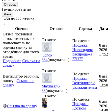
От всех
Группировать по
Дате
1–50 из 722 отзыва
→
Оценка
От кого
Сделка
Дата
Отзыв поставлен
автоматически, т.к.
От кого:
По сделке:
пользователь не
Продажа:
8 авг
оценил сделку за
Новогодняя
2026
отведённое для этого
распродажа
17:52
juchok
время.
??????
634
(покупатель)
Подробнее
.
Ссылка на
сделку
От кого:
По сделке:
Вентилятор рабочий,
8 авг
Продажа:
плюсую
Ссылка на
2026
Вентилятор с
сделку
13:50
Maxim.k45
увлажнителем
33
(покупатель)
От кого:
По сделке:
6 авг
Продажа:
😉
Ссылка на сделку
2026
Костюм
14:48