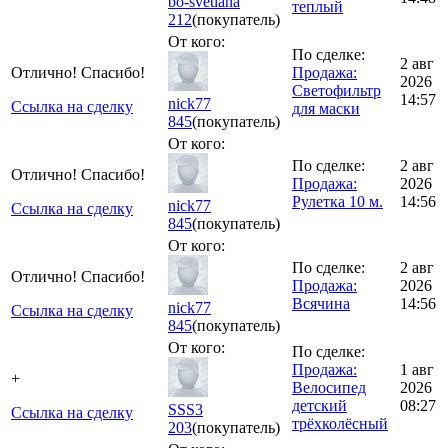
bo-svetlana
теплый
212
(покупатель)
От кого:
По сделке:
2 авг
Отлично! Спасибо!
Продажа:
2026
Светофильтр
14:57
nick77
Ссылка на сделку
для маски
845
(покупатель)
От кого:
По сделке:
2 авг
Отлично! Спасибо!
Продажа:
2026
Рулетка 10 м.
14:56
nick77
Ссылка на сделку
845
(покупатель)
От кого:
По сделке:
2 авг
Отлично! Спасибо!
Продажа:
2026
Всячина
14:56
nick77
Ссылка на сделку
845
(покупатель)
От кого:
По сделке:
Продажа:
1 авг
+
Велосипед
2026
детский
08:27
SSS3
Ссылка на сделку
трёхколёсный
203
(покупатель)