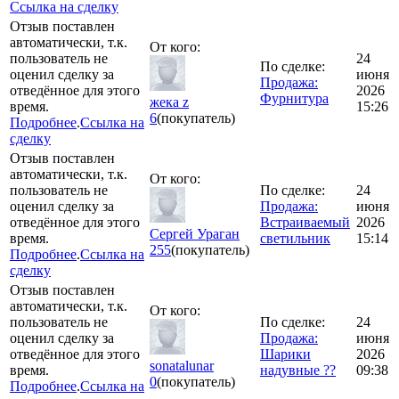
Ссылка на сделку
Отзыв поставлен
автоматически, т.к.
От кого:
пользователь не
24
По сделке:
оценил сделку за
июня
Продажа:
отведённое для этого
2026
Фурнитура
жека z
время.
15:26
6
(покупатель)
Подробнее
.
Ссылка на
сделку
Отзыв поставлен
автоматически, т.к.
От кого:
пользователь не
По сделке:
24
оценил сделку за
Продажа:
июня
отведённое для этого
Встраиваемый
2026
Сергей Ураган
время.
светильник
15:14
255
(покупатель)
Подробнее
.
Ссылка на
сделку
Отзыв поставлен
автоматически, т.к.
От кого:
пользователь не
По сделке:
24
оценил сделку за
Продажа:
июня
отведённое для этого
Шарики
2026
sonatalunar
время.
надувные ??
09:38
0
(покупатель)
Подробнее
.
Ссылка на