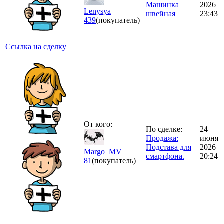
Машинка
2026
Lenysya
швейная
23:43
439
(покупатель)
Ссылка на сделку
От кого:
По сделке:
24
Продажа:
июня
Подстава для
2026
Margo_MV
смартфона.
20:24
81
(покупатель)