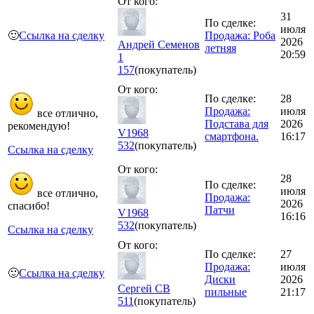
От кого:
31
По сделке:
июля
🙂
Ссылка на сделку
Продажа: Роба
2026
Андрей Семенов
летняя
20:59
1
157
(покупатель)
От кого:
По сделке:
28
Продажа:
июля
все отлично,
Подстава для
2026
рекомендую!
V1968
смартфона.
16:17
532
(покупатель)
Ссылка на сделку
От кого:
28
По сделке:
июля
все отлично,
Продажа:
2026
спасибо!
Патчи
V1968
16:16
532
(покупатель)
Ссылка на сделку
От кого:
По сделке:
27
Продажа:
июля
🙂
Ссылка на сделку
Диски
2026
Сергей СВ
пильные
21:17
511
(покупатель)