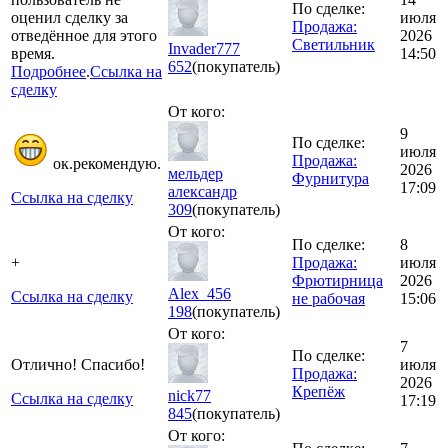
По сделке:
оценил сделку за
июля
Продажа:
отведённое для этого
2026
Светильник
Invader777
время.
14:50
652
(покупатель)
Подробнее
.
Ссылка на
сделку
От кого:
9
По сделке:
июля
Продажа:
ок.рекомендую.
2026
мельдер
Фурнитура
17:09
александр
Ссылка на сделку
309
(покупатель)
От кого:
По сделке:
8
+
Продажа:
июля
Фрютирница
2026
Alex_456
Ссылка на сделку
не рабочая
15:06
198
(покупатель)
От кого:
7
По сделке:
Отлично! Спасибо!
июля
Продажа:
2026
Крепёж
nick77
Ссылка на сделку
17:19
845
(покупатель)
От кого: