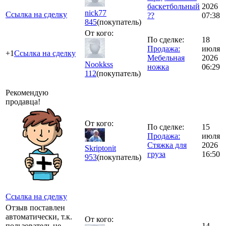
баскетбольный
2026
nick77
Ссылка на сделку
??
07:38
845
(покупатель)
От кого:
По сделке:
18
Продажа:
июля
+1
Ссылка на сделку
Мебельная
2026
Nookkss
ножка
06:29
112
(покупатель)
Рекомендую
продавца!
От кого:
По сделке:
15
Продажа:
июля
Стяжка для
2026
Skriptonit
груза
16:50
953
(покупатель)
Ссылка на сделку
Отзыв поставлен
автоматически, т.к.
От кого:
пользователь не
14