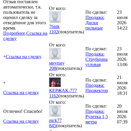
Отзыв поставлен
автоматически, т.к.
От кого:
пользователь не
По сделке:
23
оценил сделку за
Продажа:
июля
отведённое для этого
Диски
2026
76nik
время.
пильные
14:22
1102
(покупатель)
Подробнее
.
Ссылка на
сделку
От кого:
По сделке:
23
Продажа:
июля
+
Ссылка на сделку
Струбцина
2026
миупиу
угловая
13:06
208
(покупатель)
От кого:
21
По сделке:
+
июля
Продажа:
2026
КЕРЖАК-777
Прожектор
Ссылка на сделку
18:31
1162
(покупатель)
От кого:
По сделке:
20
Отлично! Спасибо!
Продажа:
июля
Рулетка 1,5
2026
nick77
Ссылка на сделку
метра
07:39
845
(покупатель)