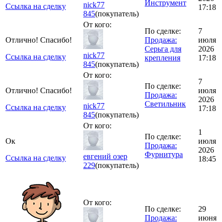
Инструмент
nick77
Ссылка на сделку
17:18
845
(покупатель)
От кого:
По сделке:
7
Отлично! Спасибо!
Продажа:
июля
Серьга для
2026
nick77
Ссылка на сделку
крепления
17:18
845
(покупатель)
От кого:
7
По сделке:
Отлично! Спасибо!
июля
Продажа:
2026
Светильник
nick77
Ссылка на сделку
17:18
845
(покупатель)
От кого:
1
По сделке:
Ок
июля
Продажа:
2026
Фурнитура
евгений озер
Ссылка на сделку
18:45
229
(покупатель)
От кого:
По сделке:
29
Продажа:
июня