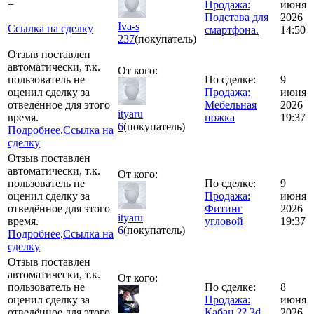
+
Продажа:
июня
Подстава для
2026
Iva-s
Ссылка на сделку
смартфона.
14:50
237
(покупатель)
Отзыв поставлен
автоматически, т.к.
От кого:
пользователь не
По сделке:
9
оценил сделку за
Продажа:
июня
отведённое для этого
Мебельная
2026
ityaru
время.
ножка
19:37
6
(покупатель)
Подробнее
.
Ссылка на
сделку
Отзыв поставлен
автоматически, т.к.
От кого:
пользователь не
По сделке:
9
оценил сделку за
Продажа:
июня
отведённое для этого
Фитинг
2026
ityaru
время.
угловой
19:37
6
(покупатель)
Подробнее
.
Ссылка на
сделку
Отзыв поставлен
автоматически, т.к.
От кого:
пользователь не
По сделке:
8
оценил сделку за
Продажа:
июня
отведённое для этого
Кабан ?? 3d
2026