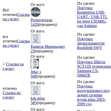
По сделке:
От кого:
Покупка:
Всё
Конвертер USB-
отлично
Ссылка
UART / USB-TTL
на сделку
Радиодетали
на чипе CH340G,
1426
(продавец)
для Arduino
От кого:
По сделке:
все
Покупка:
отлично
Ссылка
Звукосниматели
на сделку
Камиль Маринадыч
Rockfield SWV
23
(продавец)
От кого:
По сделке:
Покупка: Шасси
+
Ссылка на
SCT11D телевизора
сделку
Samsung CS-
Jeka_s
5066ZR
949
(продавец)
По сделке:
От кого:
Покупка:
отлично
воздухопровод под
Ссылка на
заднее сиденье
сделку
krk-prius
toyota prius 2003-
585
(продавец)
2009 год
От кого: