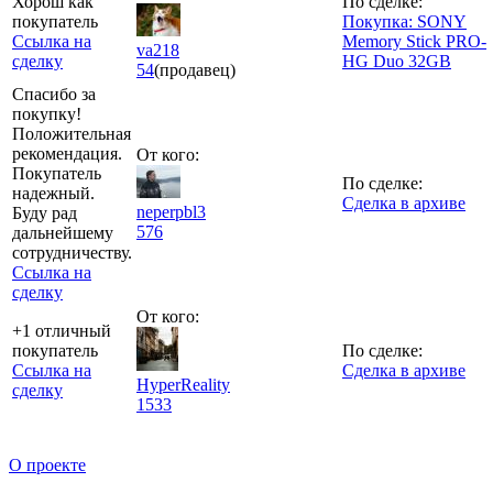
Хорош как
По сделке:
покупатель
Покупка: SONY
Ссылка на
Memory Stick PRO-
va218
сделку
HG Duo 32GB
54
(продавец)
Спасибо за
покупку!
Положительная
рекомендация.
От кого:
Покупатель
По сделке:
надежный.
Сделка в архиве
neperpbl3
Буду рад
576
дальнейшему
сотрудничеству.
Ссылка на
сделку
От кого:
+1 отличный
покупатель
По сделке:
Ссылка на
Сделка в архиве
HyperReality
сделку
1533
О проекте