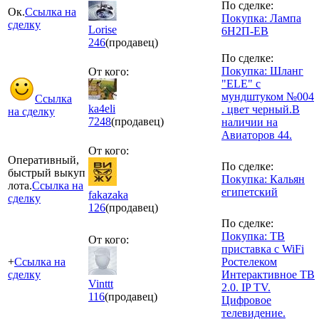
По сделке:
Ок.
Ссылка на
Покупка: Лампа
сделку
Lorise
6Н2П-ЕВ
246
(продавец)
По сделке:
Покупка: Шланг
От кого:
"ELE" с
мундштуком №004
Ссылка
ka4eli
. цвет черный.В
на сделку
7248
(продавец)
наличии на
Авиаторов 44.
От кого:
Оперативный,
По сделке:
быстрый выкуп
Покупка: Кальян
лота.
Ссылка на
египетский
fakazaka
сделку
126
(продавец)
По сделке:
Покупка: ТВ
От кого:
приставка с WiFi
+
Ссылка на
Ростелеком
сделку
Интерактивное ТВ
Vinttt
2.0. IP TV.
116
(продавец)
Цифровое
телевидение.