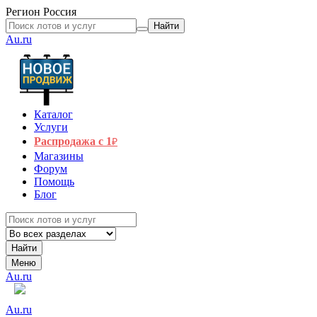
Регион
Россия
Найти
Au.ru
Каталог
Услуги
Распродажа с 1
₽
Магазины
Форум
Помощь
Блог
Найти
Меню
Au.ru
Au.ru