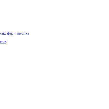
ных фар + кнопка
ание
/