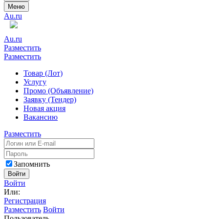
Меню
Au.ru
Au.ru
Разместить
Разместить
Товар (Лот)
Услугу
Промо (Объявление)
Заявку (Тендер)
Новая акция
Вакансию
Разместить
Запомнить
Войти
Войти
Или:
Регистрация
Разместить
Войти
Пользователь