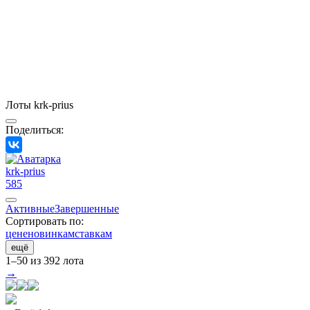
Лоты krk-prius
Поделиться:
krk-prius
585
Активные
Завершенные
Сортировать по:
цене
новинкам
ставкам
ещё
1–50 из 392 лота
→