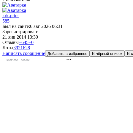
krk-prius
585
Был на сайте:
6 авг 2026 06:31
Зарегистрирован:
21 янв 2014 13:30
Отзывы
+645
−0
Лоты
392
1628
Написать сообщение
Добавить в избранное
В чёрный список
В с
РЕКЛАМА • AU.RU