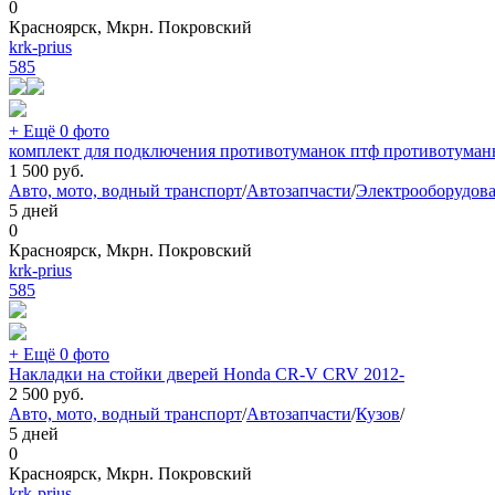
0
Красноярск, Мкрн. Покровский
krk-prius
585
+ Ещё 0 фото
комплект для подключения противотуманок птф противотуман
1 500
руб.
Авто, мото, водный транспорт
/
Автозапчасти
/
Электрооборудов
5 дней
0
Красноярск, Мкрн. Покровский
krk-prius
585
+ Ещё 0 фото
Накладки на стойки дверей Honda CR-V CRV 2012-
2 500
руб.
Авто, мото, водный транспорт
/
Автозапчасти
/
Кузов
/
5 дней
0
Красноярск, Мкрн. Покровский
krk-prius