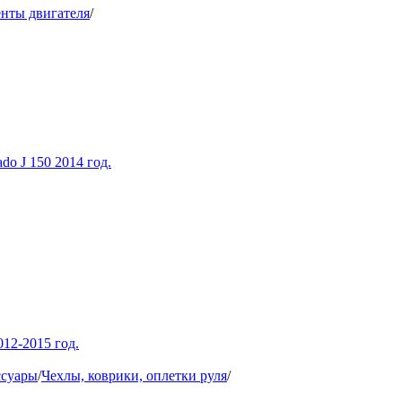
енты двигателя
/
do J 150 2014 год.
12-2015 год.
ссуары
/
Чехлы, коврики, оплетки руля
/