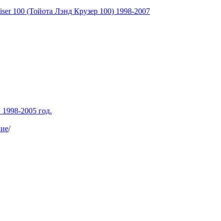
ser 100 (Тойота Лэнд Крузер 100) 1998-2007
1998-2005 год.
ние
/