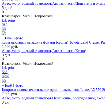
Авто, мото, водный транспорт
/
Автозапчасти
/
Двигатель и элем
5 дней
0
Красноярск, Мкрн. Покровский
krk-prius
585
+ Ещё 0 фото
хром накладки на задние фонари (стопы) Toyota Land Cruiser Pra
1 500
руб.
Авто, мото, водный транспорт
/
Автозапчасти
/
Кузов
/
3 дня
0
Красноярск, Мкрн. Покровский
krk-prius
585
+ Ещё 1 фото
Коврики салона текстильные оригинальные для Lexus LX570 20
7 000
руб.
Авто, мото, водный транспорт
/
Оснащение, оборудование, аксе
3 дня