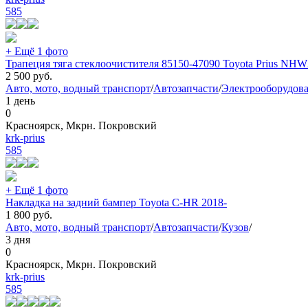
585
+ Ещё 1 фото
Трапеция тяга стеклоочистителя 85150-47090 Toyota Prius NH
2 500
руб.
Авто, мото, водный транспорт
/
Автозапчасти
/
Электрооборудов
1 день
0
Красноярск, Мкрн. Покровский
krk-prius
585
+ Ещё 1 фото
Накладка на задний бампер Toyota C-HR 2018-
1 800
руб.
Авто, мото, водный транспорт
/
Автозапчасти
/
Кузов
/
3 дня
0
Красноярск, Мкрн. Покровский
krk-prius
585