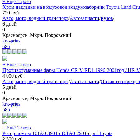
+ Ещё 1 фото
Хром накладки на воздуховод воздухозаборник Toyota Land Crui
750
руб.
Авто, мото, водный транспорт
/
Автозапчасти
/
Кузов
/
6 дней
0
Красноярск, Мкрн. Покровский
krk-prius
585
+ Ещё 1 фото
Противотуманные фары Honda CR-V RD1 1996-2001год / HR-V 
4 000
руб.
Авто, мото, водный транспорт
/
Автозапчасти
/
Оптика и освеще
5 дней
0
Красноярск, Мкрн. Покровский
krk-prius
585
+ Ещё 1 фото
Ротор помпы 161A0-39015 161A0-29015 для Toyota
2 300
руб.