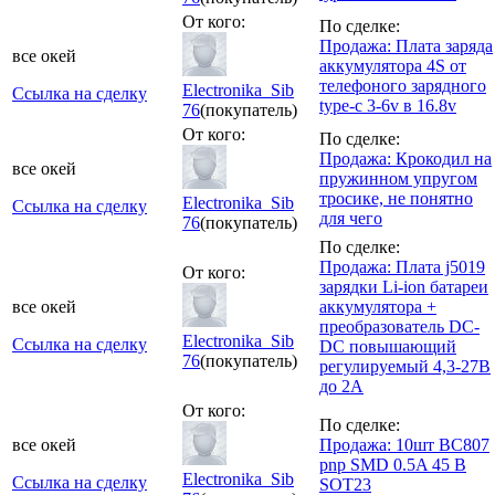
От кого:
По сделке:
Продажа: Плата заряда
все окей
аккумулятора 4S от
телефоного зарядного
Electronika_Sib
Ссылка на сделку
type-c 3-6v в 16.8v
76
(покупатель)
От кого:
По сделке:
Продажа: Крокодил на
все окей
пружинном упругом
тросике, не понятно
Electronika_Sib
Ссылка на сделку
для чего
76
(покупатель)
По сделке:
Продажа: Плата j5019
От кого:
зарядки Li-ion батареи
все окей
аккумулятора +
преобразователь DC-
Electronika_Sib
Ссылка на сделку
DC повышающий
76
(покупатель)
регулируемый 4,3-27В
до 2А
От кого:
По сделке:
все окей
Продажа: 10шт BC807
pnp SMD 0.5A 45 В
Electronika_Sib
Ссылка на сделку
SOT23