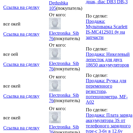
диак, diac DB3 DB-3
Dedushka
Ссылка на сделку
105
(покупатель)
От кого:
По сделке:
Продажа:
все окей
Мультиварка Scarlett
IS-MC412S01 бу на
Electronika_Sib
Ссылка на сделку
запчасти
76
(покупатель)
От кого:
По сделке:
все оей
Продажа: Никелевый
лепесток для двух
Electronika_Sib
Ссылка на сделку
18650 аккумуляторов
76
(покупатель)
По сделке:
От кого:
Продажа: Ручка для
все окей
переменного
резистора,
Electronika_Sib
Ссылка на сделку
потенциометра, MF-
76
(покупатель)
A02
От кого:
По сделке:
Продажа: Плата заряда
все окей
аккумулятора 3S от
телефоного зарядного
Electronika_Sib
Ссылка на сделку
type-c 3-6v в 12.6v
76
(покупатель)