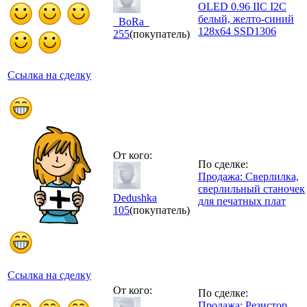
OLED 0.96 IIC I2C
белый, желто-синий
_BoRa_
128x64 SSD1306
255
(покупатель)
Ссылка на сделку
От кого:
По сделке:
Продажа: Сверлилка,
сверлильный станочек
Dedushka
для печатных плат
105
(покупатель)
Ссылка на сделку
От кого:
По сделке:
Продажа: Резистор