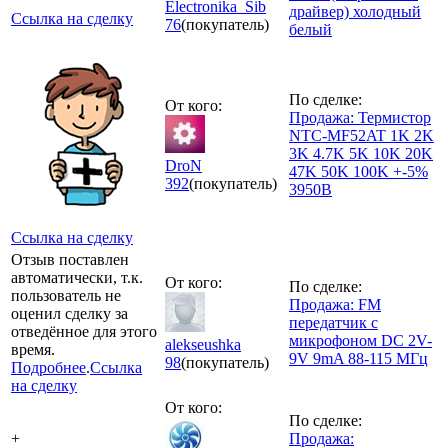
Electronika_Sib
драйвер) холодный
Ссылка на сделку
76
(покупатель)
белый
По сделке:
От кого:
Продажа: Термистор
NTC-MF52AT 1K 2K
3K 4.7K 5K 10K 20K
DroN
47K 50K 100K +-5%
392
(покупатель)
3950B
Ссылка на сделку
Отзыв поставлен
автоматически, т.к.
От кого:
По сделке:
пользователь не
Продажа: FM
оценил сделку за
передатчик с
отведённое для этого
микрофоном DC 2V-
alekseushka
время.
9V 9mA 88-115 МГц
98
(покупатель)
Подробнее
.
Ссылка
на сделку
От кого:
По сделке:
+
Продажа: