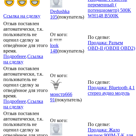
переменный (
потенциометр) 500K
Dedushka
WH148 B500K
Ссылка на сделку
105
(покупатель)
Отзыв поставлен
автоматически, т.к.
пользователь не
От кого:
По сделке:
оценил сделку за
Продажа: Разъем
отведённое для этого
look
OBD-II (OBDII OBD2)
время.
148
(покупатель)
Подробнее
.
Ссылка
на сделку
Отзыв поставлен
автоматически, т.к.
От кого:
пользователь не
По сделке:
оценил сделку за
Продажа: Bluetooth 4.1
отведённое для этого
стерео аудио модуль
монстр666
время.
91
(покупатель)
Подробнее
.
Ссылка
на сделку
Отзыв поставлен
автоматически, т.к.
От кого:
пользователь не
По сделке:
оценил сделку за
Продажа: Жало
отведённое для этого
медное 900M-T-K для