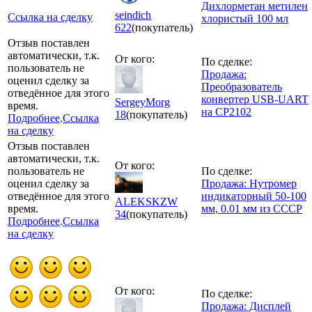
Дихлорметан метилен
seindich
Ссылка на сделку
хлористый 100 мл
622
(покупатель)
Отзыв поставлен
автоматически, т.к.
От кого:
По сделке:
пользователь не
Продажа:
оценил сделку за
Преобразователь
отведённое для этого
конвертер USB-UART
SergeyMorg
время.
на CP2102
18
(покупатель)
Подробнее
.
Ссылка
на сделку
Отзыв поставлен
автоматически, т.к.
От кого:
пользователь не
По сделке:
оценил сделку за
Продажа: Нутромер
отведённое для этого
индикаторный 50-100
ALEKSKZW
время.
мм, 0.01 мм из СССР
34
(покупатель)
Подробнее
.
Ссылка
на сделку
От кого:
По сделке:
Продажа: Дисплей