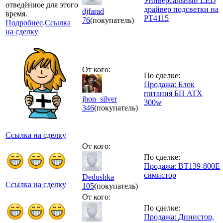
Универсальный LED
отведённое для этого
драйвер подсветки на
djfarad
время.
PT4115
76
(покупатель)
Подробнее
.
Ссылка
на сделку
От кого:
По сделке:
Продажа: Блок
питания БП ATX
jhon_silver
300w
346
(покупатель)
Ссылка на сделку
От кого:
По сделке:
Продажа: BT139-800E
симистор
Dedushka
Ссылка на сделку
105
(покупатель)
От кого:
По сделке:
Продажа: Динистор,