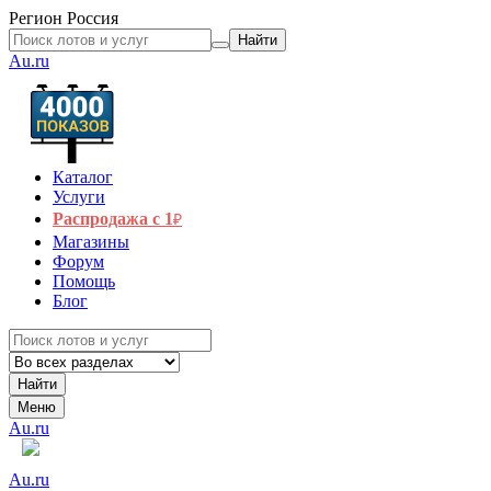
Регион
Россия
Найти
Au.ru
Каталог
Услуги
Распродажа с 1
₽
Магазины
Форум
Помощь
Блог
Найти
Меню
Au.ru
Au.ru