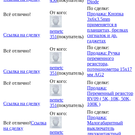
450
(покупатель)
Diode
По сделке:
От кого:
Продажа: Кнопка
Всё отлично!
3x6x3.5mm
применяется в
планшетах, брелках
nemetc
Ссылка на сделку
сигналок и др.
351
(покупатель)
гаджетах
По сделке:
От кого:
Всё отлично!
Продажа: Ручка
переменного
резистора,
nemetc
потенциометра 15x17
Ссылка на сделку
351
(покупатель)
мм AG2
От кого:
По сделке:
Всё отлично!
Продажа:
Переменный резистор
RV09 ( 5К, 10К, 50K,
nemetc
Ссылка на сделку
100К )
351
(покупатель)
По сделке:
От кого:
Продажа:
Всё отлично!
Ссылка
Малогабаритный
на сделку
выключатель
nemetc
двухконтактный