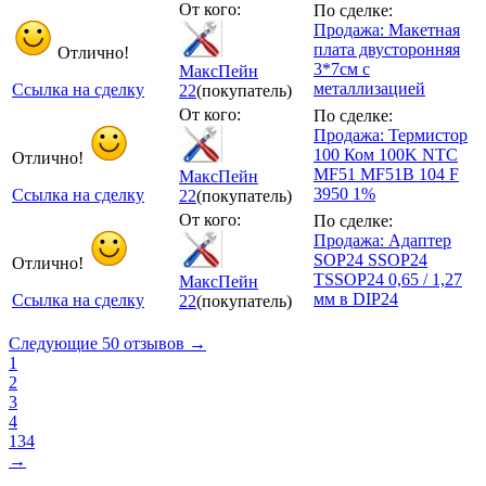
От кого:
По сделке:
Продажа: Макетная
плата двусторонняя
Отлично!
3*7см с
МаксПейн
металлизацией
Ссылка на сделку
22
(покупатель)
От кого:
По сделке:
Продажа: Термистор
100 Ком 100K NTC
Отлично!
MF51 MF51B 104 F
МаксПейн
3950 1%
Ссылка на сделку
22
(покупатель)
От кого:
По сделке:
Продажа: Адаптер
SOP24 SSOP24
Отлично!
TSSOP24 0,65 / 1,27
МаксПейн
мм в DIP24
Ссылка на сделку
22
(покупатель)
Следующие 50 отзывов →
1
2
3
4
134
→