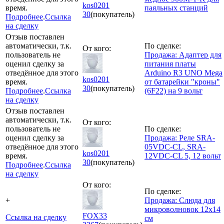
kos0201
время.
паяльных станций
30
(покупатель)
Подробнее
.
Ссылка
на сделку
Отзыв поставлен
автоматически, т.к.
По сделке:
От кого:
пользователь не
Продажа: Адаптер для
оценил сделку за
питания платы
отведённое для этого
Arduino R3 UNO Mega
kos0201
время.
от батарейки "кроны"
30
(покупатель)
Подробнее
.
Ссылка
(6F22) на 9 вольт
на сделку
Отзыв поставлен
автоматически, т.к.
От кого:
пользователь не
По сделке:
оценил сделку за
Продажа: Реле SRA-
отведённое для этого
05VDC-CL, SRA-
kos0201
время.
12VDC-CL 5, 12 вольт
30
(покупатель)
Подробнее
.
Ссылка
на сделку
От кого:
По сделке:
+
Продажа: Слюда для
микроволновок 12х14
FOX33
Ссылка на сделку
см