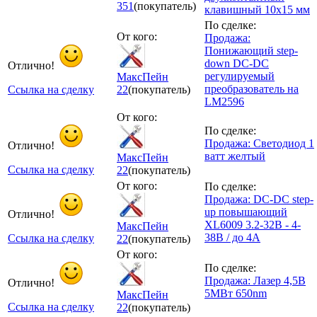
351
(покупатель)
клавишный 10х15 мм
По сделке:
От кого:
Продажа:
Понижающий step-
down DC-DC
Отлично!
регулируемый
МаксПейн
преобразователь на
Ссылка на сделку
22
(покупатель)
LM2596
От кого:
По сделке:
Продажа: Светодиод 1
Отлично!
ватт желтый
МаксПейн
Ссылка на сделку
22
(покупатель)
От кого:
По сделке:
Продажа: DC-DC step-
up повышающий
Отлично!
XL6009 3.2-32В - 4-
МаксПейн
38В / до 4А
Ссылка на сделку
22
(покупатель)
От кого:
По сделке:
Продажа: Лазер 4,5В
Отлично!
5МВт 650nm
МаксПейн
Ссылка на сделку
22
(покупатель)