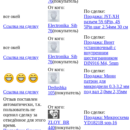
76
(покупатель)
От кого:
По сделке:
все окей
Продажа: JST-XH
разъем 5S 6Pin, 4S
Electronika_Sib
Ссылка на сделку
5Pin шаг 2.54мм 30 см
76
(покупатель)
По сделке:
От кого:
Продажа: Винт
все окей
установочный с
внутренним
Electronika_Sib
Ссылка на сделку
шестигранником
76
(покупатель)
DIN916 M4, 5mm
От кого:
По сделке:
Продажа: Мини
патрон для
микродрели 0.3-3.2 мм
Dedushka
под вал 2,0мм 2,35мм
Ссылка на сделку
105
(покупатель)
Отзыв поставлен
автоматически, т.к.
От кого:
пользователь не
По сделке:
оценил сделку за
Продажа: Микросхема
отведённое для этого
ZLOY_BR
YD1821B sop-16
время.
440
(покупатель)