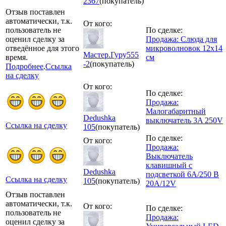
2367
(покупатель)
Отзыв поставлен
автоматически, т.к.
От кого:
пользователь не
По сделке:
оценил сделку за
Продажа: Слюда для
отведённое для этого
микроволновок 12х14
Мастер.Гуру555
время.
см
-2
(покупатель)
Подробнее
.
Ссылка
на сделку
От кого:
По сделке:
Продажа:
Малогабаритный
Dedushka
выключатель 3A 250V
Ссылка на сделку
105
(покупатель)
По сделке:
От кого:
Продажа:
Выключатель
клавишный с
Dedushka
подсветкой 6A/250 В
Ссылка на сделку
105
(покупатель)
20A/12V
Отзыв поставлен
автоматически, т.к.
От кого:
По сделке:
пользователь не
Продажа:
оценил сделку за