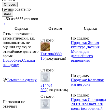
От всех
Группировать по
Дате
1–50 из 6655 отзывов
→
Оценка
От кого
Сделка
Отзыв поставлен
автоматически, т.к.
По сделке:
От кого:
пользователь не
Продажа: Живая
оценил сделку за
культура Дафния
отведённое для этого
Моина для
Татьяна0880
время.
дальнейшего
15
(покупатель)
Подробнее
.
Ссылка
разведения
на сделку
От кого:
По сделке:
🙂
Ссылка на сделку
Продажа: Колпачок
магнетрона
314404
302
(покупатель)
По сделке:
От кого:
Продажа: Светодиод
На звонки не
20 Вт 20w ватт 220
отвечает
вольт (встроенный