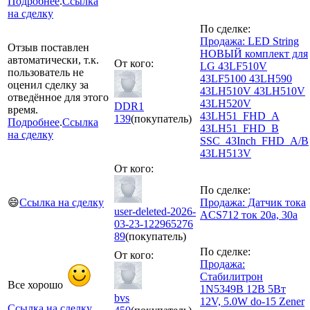
Подробнее
.
Ссылка
на сделку
По сделке:
Продажа: LED String
Отзыв поставлен
НОВЫЙ комплект для
автоматически, т.к.
От кого:
LG 43LF510V
пользователь не
43LF5100 43LH590
оценил сделку за
43LH510V 43LH510V
отведённое для этого
43LH520V
DDR1
время.
43LH51_FHD_A
139
(покупатель)
Подробнее
.
Ссылка
43LH51_FHD_B
на сделку
SSC_43Inch_FHD_A/B
43LH513V
От кого:
По сделке:
😄
Ссылка на сделку
Продажа: Датчик тока
user-deleted-2026-
ACS712 ток 20а, 30а
03-23-122965276
89
(покупатель)
По сделке:
От кого:
Продажа:
Стабилитрон
Все хорошо
1N5349B 12В 5Вт
bvs
12V, 5.0W do-15 Zener
Ссылка на сделку