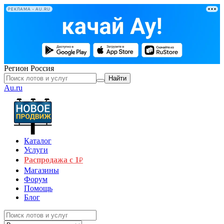
РЕКЛАМА • AU.RU
Регион
Россия
Найти
Au.ru
Каталог
Услуги
Распродажа с 1
₽
Магазины
Форум
Помощь
Блог