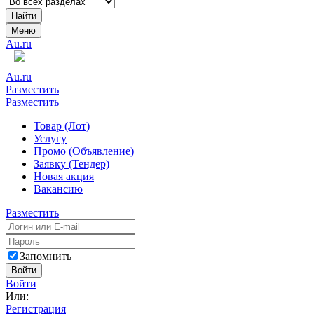
Найти
Меню
Au.ru
Au.ru
Разместить
Разместить
Товар (Лот)
Услугу
Промо (Объявление)
Заявку (Тендер)
Новая акция
Вакансию
Разместить
Запомнить
Войти
Войти
Или:
Регистрация