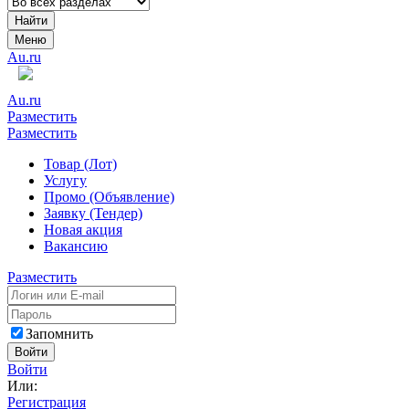
Найти
Меню
Au.ru
Au.ru
Разместить
Разместить
Товар (Лот)
Услугу
Промо (Объявление)
Заявку (Тендер)
Новая акция
Вакансию
Разместить
Запомнить
Войти
Войти
Или:
Регистрация