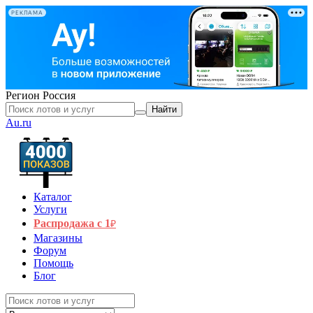
РЕКЛАМА
Регион
Россия
Найти
Au.ru
Каталог
Услуги
Распродажа с 1
₽
Магазины
Форум
Помощь
Блог