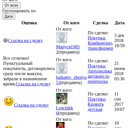
От всех
Группировать по
Дате
Оценка
От кого
Сделка
Дата
От кого:
По сделке:
3 дек
Покупка:
😄
Ссылка на сделку
2018
Комбинезон-
18:59
Маруся1985
трансформер
1
(продавец)
Все отлично!
От кого:
По сделке:
Пунктуальный
21
Покупка:
покупатель, договорились
июня
Автолюлька
сразу после выкупа,
2018
автокресло
baikalov_zhenya
забрали в назначенное
05:36
переноска
53
(продавец)
время.
Ссылка на сделку
От кого:
По сделке:
11
Покупка:
сен
Кровать
2017
Ссылка на сделку
Lenchikk
детская
10:07
6
(продавец)
От кого:
По сделке:
10