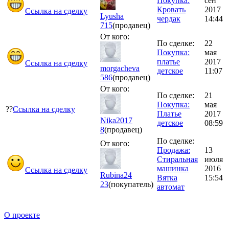
Покупка:
сен
Кровать
2017
Ссылка на сделку
Lyusha
чердак
14:44
715
(продавец)
От кого:
По сделке:
22
Покупка:
мая
платье
2017
Ссылка на сделку
morgacheva
детское
11:07
586
(продавец)
От кого:
По сделке:
21
Покупка:
мая
??
Ссылка на сделку
Платье
2017
Nika2017
детское
08:59
8
(продавец)
По сделке:
От кого:
Продажа:
13
Стиральная
июля
машинка
2016
Ссылка на сделку
Rubina24
Вятка
15:54
23
(покупатель)
автомат
О проекте