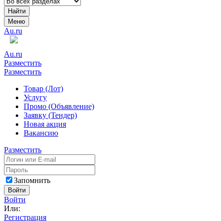
Найти
Меню
Au.ru
Au.ru
Разместить
Разместить
Товар (Лот)
Услугу
Промо (Объявление)
Заявку (Тендер)
Новая акция
Вакансию
Разместить
Запомнить
Войти
Войти
Или:
Регистрация