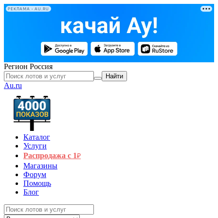
РЕКЛАМА • AU.RU
Регион
Россия
Найти
Au.ru
Каталог
Услуги
Распродажа с 1
₽
Магазины
Форум
Помощь
Блог